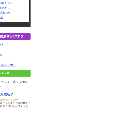
L)ログイン
Dを忘れたら
を忘れたら
作成
ート
og
ま）
ールド（仮）
イラスト」内で人気の
マ
お絵描き
(16367件の記事)
オリジナルでも版権物でも
自分で描いたイラストを...