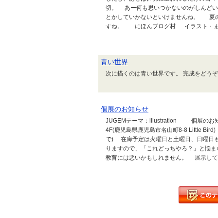
切。 あー何も思いつかないのがしんどい
とかしていかないといけませんね。 夏
すね。 にほんブログ村 イラスト・ま
青い世界
次に描くのは青い世界です。 完成をどうぞお楽しみに
個展のお知らせ
JUGEMテーマ：illustration 個展の
4F(鹿児島県鹿児島市名山町8-8 Little Bird
で) 在廊予定は火曜日と土曜日、日曜日
りますので、「これどっちやろ？」と悩ま
教育には悪いかもしれません。 展示してい