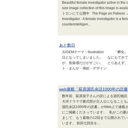
Beautiful female investigator acti
size image collection of this imag
トロンにて公開中 The Page on Patreon → Inv
Investigator - A female investigator is a fem
counterintelligen...
あと数日
JUGEMテーマ：illustration
日となってしまいました。 なにもできて
が、焦燥感だけがすごい。 とりあえず
ト・まんが・挿絵・デザイン
web連載「荻原源氏余話1000年の読
数年前、荻原規子さんの訳による源氏物語
大河ドラマで紫式部が主人公になることも
源氏余話1000年の読書」がWeb上で連
にご掲載くださっています。 私がこの夏
まして、もう最後の12回まで公開されて
います。 前回七回目を...