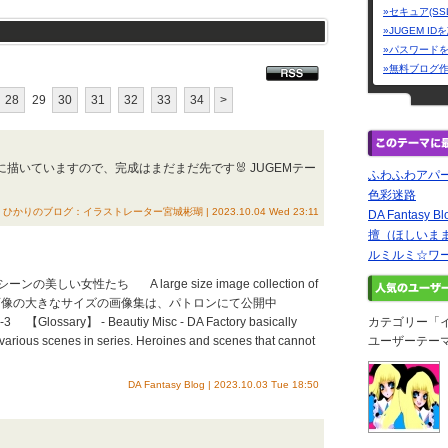
»セキュア(SS
»JUGEM I
»パスワード
»無料ブログ
28
29
30
31
32
33
34
>
mm)に描いていますので、完成はまだまだ先です🐰 JUGEMテー
ふわふわアパ
色彩迷路
ひかりのブログ：イラストレーター宮城彬瑚 | 2023.10.04 Wed 23:11
DA Fantasy Bl
擅（ほしいま
ルミルミ☆ワ
 様々なシーンの美しい女性たち A large size image collection of
atreon. / この画像の大きなサイズの画像集は、パトロンにて公開中
-3 【Glossary】 - Beautiy Misc - DA Factory basically
カテゴリー「
 various scenes in series. Heroines and scenes that cannot
ユーザーテー
DA Fantasy Blog | 2023.10.03 Tue 18:50