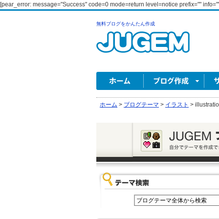
[pear_error: message="Success" code=0 mode=return level=notice prefix="" info=""
無料ブログをかんたん作成
ホーム
>
ブログテーマ
>
イラスト
>
illustrati