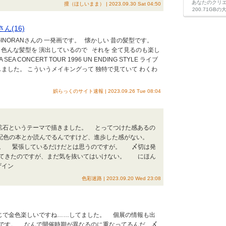
あなたのクリ
擅（ほしいまま） | 2023.09.30 Sat 04:50
200.71G
ん(16)
A SEAのINORANさんの 一発画です。 懐かしい 昔の髪型です。
て 色んな髪型を 演出しているので それを 全て見るのも楽し
CONCERT TOUR 1996 UN ENDING STYLE ライブ
を発掘しました。 こういうメイキングって 独特で見ていて わくわ
娯らっくのサイト速報 | 2023.09.26 Tue 08:04
角と紫と鉱石というテーマで描きました。 とってつけた感あるの
配色の本とか読んでるんですけど、進歩した感がない。
す。 緊張しているだけだとは思うのですが。 〆切は発
ってきたのですが、まだ気を抜いてはいけない。 にほん
ザイン
色彩迷路 | 2023.09.20 Wed 23:08
こんな感じで金色楽しいですね……してました。 個展の情報も出
です。 なんで開催時期が異なるのに重なってるんだ、〆