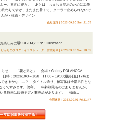
よー。素直に寝ろ。 あとは、ちまちま展示のために工作
の終わりですが、まだまだ暑くて、クーラー止められないで
んが・挿絵・デザイン
色彩迷路 | 2023.09.10 Sun 21:55
😺 ​ JUGEMテーマ：illustration
ひかりのブログ：イラストレーター宮城彬瑚 | 2023.09.03 Sun 18:55
お知らせ。 「花と男と」 会場：Gallery POLANCCA
) 日時：2023/10/3～10/8 11:00～19:00(最終日は17時ま
もできるかな……？ タイトル通り、被写体は全部男性とな
なくてすみます。便利。 年齢制限ものはありませんが、
る原画は販売予定と非売品があります。 物販...
色彩迷路 | 2023.09.01 Fri 21:47