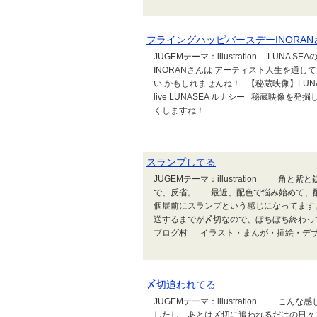
フライングハッピバースデーINORANさ
JUGEMテーマ：illustration LUN
INORANさんは アーティスト人生を通し
い かもしれませんね！ 【秘蔵映像】LUNA SEA 
live LUNASEA ルナシー 秘蔵映像
くしますね！
スランプしてる
JUGEMテーマ：illustration 
で、反省。 最近、配色で悩み始めて、
個展前にスランプという感じになってま
送するまでが〆切なので、ぼちぼち終わ
ブログ村 イラスト・まんが・挿絵・デ
〆切追われてる
JUGEMテーマ：illustration 
したし、あとは〆切に追われるだけの日々