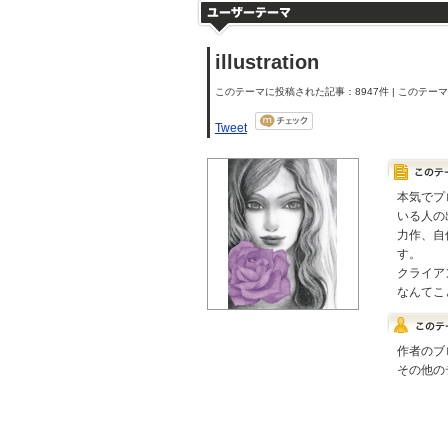
illustration
このテーマに投稿された記事：8947件 | このテーマの
Tweet
本気でプ
いる人の
力作、自
す。
クライア
なんてこ
作者のブ
その他の