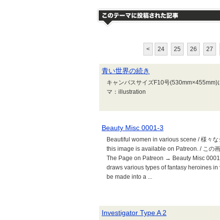
<
24
25
26
27
青い世界の続き
​キャンバスサイズF10号(530mm×455
マ：illustration
Beauty Misc 0001-3
Beautiful women in various scene /
this image is available on P
The Page on Patreon → Beauty Misc 0001
draws various types of fantasy heroines in
be made into a ...
Investigator Type A 2