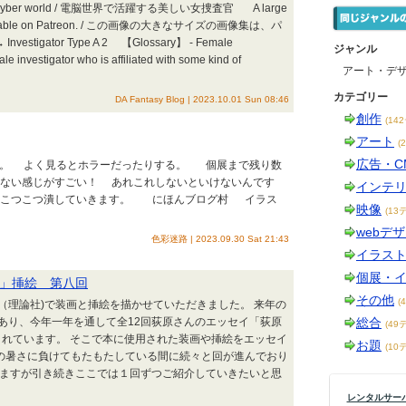
ve in the cyber world / 電脳世界で活躍する美しい女捜査官 A large
e is available on Patreon. / この画像の大きなサイズの画像集は、パ
estigator Type A 2 【Glossary】 - Female
ジャンル
ale investigator who is affiliated with some kind of
アート・デ
カテゴリー
DA Fantasy Blog | 2023.10.01 Sun 08:46
創作
(14
アート
(
広告・C
 「孵化」。 よく見るとホラーだったりする。 個展まで残り数
ない感じがすごい！ あれこれしないといけないんです
インテ
、こつこつ潰していきます。 にほんブログ村 イラス
映像
(13
webデ
色彩迷路 | 2023.09.30 Sat 21:43
イラス
個展・
書」挿絵 第八回
その他
(
（理論社)で装画と挿絵を描かせていただきました。 来年の
あり、今年一年を通して全12回荻原さんのエッセイ「荻原
総合
(49
載されています。 そこで本に使用された装画や挿絵をエッセイ
お題
(10
の暑さに負けてもたもたしている間に続々と回が進んでおり
いますが引き続きここでは１回ずつご紹介していきたいと思
レンタルサーバー