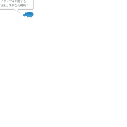
エイティブを刺激する、
Bの大容量と便利な高機能！