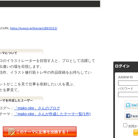
URL:
https://jugem.jp/theme/c88/3312/
ロのイラストレーターを目指す人と、プロとして活躍して
出逢いの場を目指します。
信作、イラスト修行筋トレ中の作品投稿をお待ちしてい
JUGEM ID
ントがここを見て仕事を依頼したい人を選ぶ、
パスワード
とを夢見て。
ログへ：
「mako-oke」さんのブログ
テーマ：
「mako-oke」さんが作成したテーマ一覧(1件)
次回か