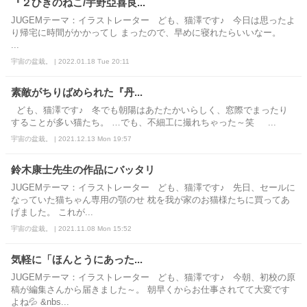
『２ひきのねこ/宇野亞喜良...
JUGEMテーマ：イラストレーター ども、猫澤です♪ 今日は思ったよ
り帰宅に時間がかかってし まったので、早めに寝れたらいいなー。
...
宇宙の盆栽。 | 2022.01.18 Tue 20:11
素敵がちりばめられた『丹...
ども、猫澤です♪ 冬でも朝陽はあたたかいらしく、窓際でまったり
することが多い猫たち。 …でも、不細工に撮れちゃった～笑 ...
宇宙の盆栽。 | 2021.12.13 Mon 19:57
鈴木康士先生の作品にバッタリ
JUGEMテーマ：イラストレーター ども、猫澤です♪ 先日、セールに
なっていた猫ちゃん専用の顎のせ 枕を我が家のお猫様たちに買ってあ
げました。 これが...
宇宙の盆栽。 | 2021.11.08 Mon 15:52
気軽に「ほんとうにあった...
JUGEMテーマ：イラストレーター ども、猫澤です♪ 今朝、初校の原
稿が編集さんから届きました～。 朝早くからお仕事されてて大変です
よね💦 &nbs...