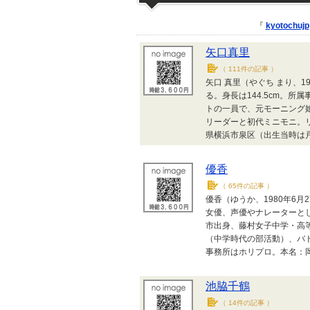
『
kyotochujp
矢口真里
（
111件の記事
）
矢口 真里（やぐち まり、1
る。身長は144.5cm。
トの一員で、元モーニング
リーダーと初代ミニモニ。
県横浜市泉区（出生当時は
優香
（
65件の記事
）
優香（ゆうか、1980年6月
女優、声優やナレーターと
市出身、藤村女子中学・高
（中学時代の部活動）、バ
事務所はホリプロ。本名：岡
池脇千鶴
（
14件の記事
）