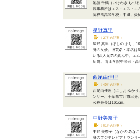
池脇 千鶴（いけわき ちづる
属事務所はエス・エス・エ
岡樟風高等学校）中退。愛
星野真里
（
27件の記事
）
星野 真里（ほしの まり、1
身の女優。旧芸名・本名は
いる5人兄弟の真ん中。エ
所属。 青山学院中等部・
西尾由佳理
（
45件の記事
）
西尾由佳理（にしお ゆかり、Yuk
ンサー。千葉県市川市出身
公称身長は161cm。
中野美奈子
（
81件の記事
）
中野 美奈子（なかの みなこ Mi
身のフジテレビアナウンサ