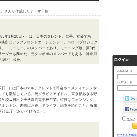
』さんが作成したテーマ一覧
983年1月20日 - ）は、日本のタレント、歌手、女優であ
所属事務所はアップフロントエージェンシー。ハロー!プロジェク
娘。・ミニモニ。のメンバーであり、モーニング娘。第3代
リーダーも務めた。元タンポポのメンバーでもある。神奈川
戸塚区）出身。
JUGEM ID
パスワード
27日 - ）は日本のマルチタレントで司会やコメディエンヌや
しても活躍している。元グラビアアイドル。東京都あきる野
等学校→日出女子学園高等学校卒業。特技はフェンシング
ドミントン。趣味はお香、ドライブ、絵本を読むこと。所属
部 広子（おかべ ひろこ）。
次回か
»セキュア(SS