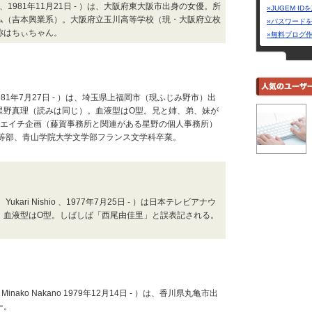
、1981年11月21日 - ）は、大阪府東大阪市出身の女優。所
»JUGEM I
ム（吉本興業系）。大阪府立玉川高等学校（現・大阪府立枚
»パスワード
称はちぃちゃん。
»無料ブログ
981年7月27日 - ）は、埼玉県上福岡市（現ふじみ野市）出
星野真理（読みは同じ）。血液型はO型。兄と姉、弟、妹が
ムエイチ企画（藤賀事務所と関連がある星野の個人事務所）
高等部、青山学院大学文学部フランス文学科卒業。
ari Nishio 、1977年7月25日 - ）は日本テレビアナウ
。血液型はO型。しばしば「西尾由佳里」と誤表記される。
nako Nakano 1979年12月14日 - ）は、香川県丸亀市出
ー。