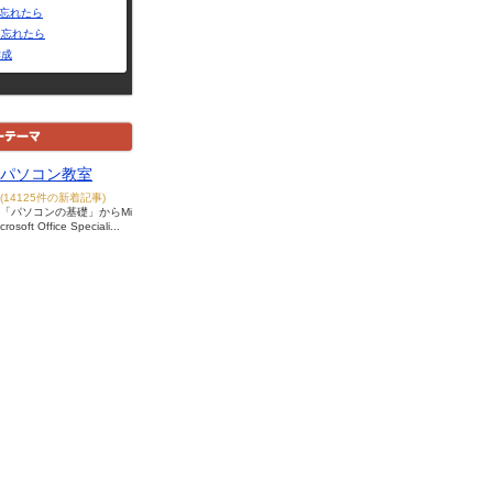
Dを忘れたら
を忘れたら
作成
パソコン教室
(14125件の新着記事)
「パソコンの基礎」からMi
crosoft Office Speciali...