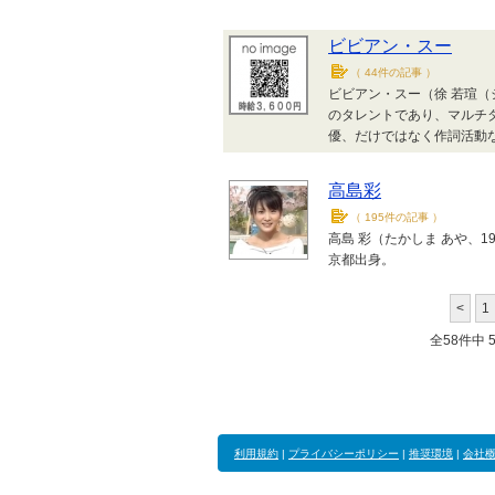
ビビアン・スー
（
44件の記事
）
ビビアン・スー（徐 若瑄（シ
のタレントであり、マルチ
優、だけではなく作詞活動
高島彩
（
195件の記事
）
高島 彩（たかしま あや、1
京都出身。
<
1
全58件中 51
利用規約
|
プライバシーポリシー
|
推奨環境
|
会社