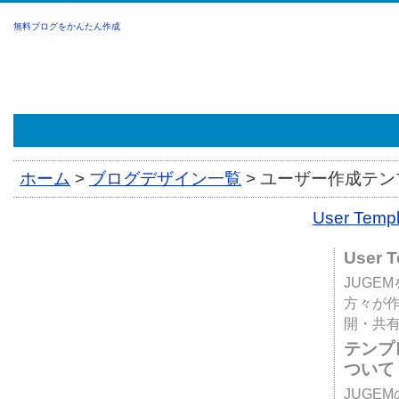
無料ブログをかんたん作成
ホーム
>
ブログデザイン一覧
>
ユーザー作成テンプ
User Tem
User 
JUGE
方々が
開・共