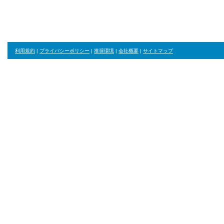
ン
... |
40
|
41
|
42
|
43
|
44
|
45
|
46
| ...
<<最初のページ
<前のページ
利用規約
|
プライバシーポリシー
|
推奨環境
|
会社概要
|
サイトマップ