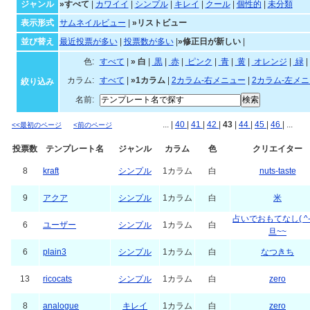
すべてのジャンルのテンプレ
ジャンル・並び順・絞
ジャンル
»すべて
|
カワイイ
|
シンプル
|
キレイ
|
クール
|
個性的
|
未分類
表示形式
サムネイルビュー
|
»リストビュー
並び替え
最近投票が多い
|
投票数が多い
|
»修正日が新しい
|
色:
すべて
|
»
白
|
黒
|
赤
|
ピンク
|
青
|
黄
|
オ
カラム:
すべて
|
»1カラム
|
2カラム-右メニュー
|
2カラム-左メ
絞り込み
名前:
... |
40
|
41
|
42
|
43
|
44
|
45
|
46
| ...
<<最初のページ
<前のページ
投票数
テンプレート名
ジャンル
カラム
色
クリエイター
8
kraft
シンプル
1カラム
白
nuts-taste
9
アクア
シンプル
1カラム
白
米
占いでおもてなし( ^-
6
ユーザー
シンプル
1カラム
白
旦~~