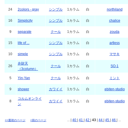
6
plain3
シンプル
1カラム
白
なつきち
13
ricocats
シンプル
1カラム
白
zero
8
analogue
キレイ
1カラム
白
zero
24
2colors - gray
シンプル
1カラム
白
northiland
16
Simplicity
シンプル
1カラム
白
chalice
9
separate
クール
1カラム
白
zouda
15
life of ...
シンプル
1カラム
白
artless
10
simple
シンプル
1カラム
白
マサキ
弁財天
26
クール
1カラム
白
SO-1
（3column）
5
Yin-Yan
クール
1カラム
白
ミント
9
shower
カワイイ
1カラム
白
ebiten-studio
コルムオンライ
8
カワイイ
1カラム
白
ebiten-studio