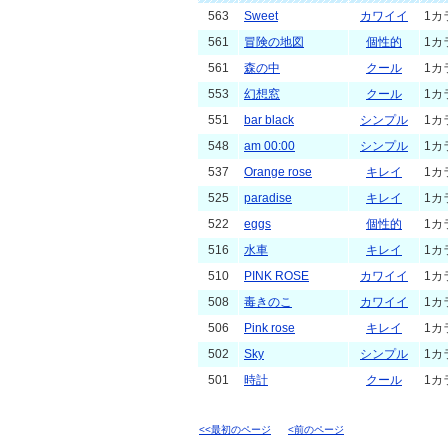
563
Sweet
カワイイ
1カ
561
冒険の地図
個性的
1カ
561
森の中
クール
1カ
553
幻想窓
クール
1カ
551
bar black
シンプル
1カ
548
am 00:00
シンプル
1カ
537
Orange rose
キレイ
1カ
525
paradise
キレイ
1カ
522
eggs
個性的
1カ
516
水車
キレイ
1カ
510
PINK ROSE
カワイイ
1カ
508
毒きのこ
カワイイ
1カ
506
Pink rose
キレイ
1カ
502
Sky
シンプル
1カ
501
時計
クール
1カ
<<最初のページ
<前のページ