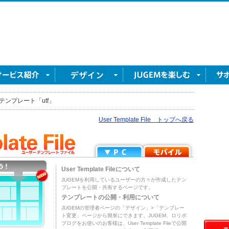
テンプレート「utf」
User Template File トップへ戻る
User Template Fileについて
JUGEMを利用しているユーザーの方々が作成したテン
プレートを公開・共有するページです。
テンプレートの公開・利用について
JUGEMの管理者ページの「デザイン」>「テンプレー
ト変更」ページから簡単にできます。JUGEM、ロリポ
ブログをお使いのお客様は、User Template Fileで公開