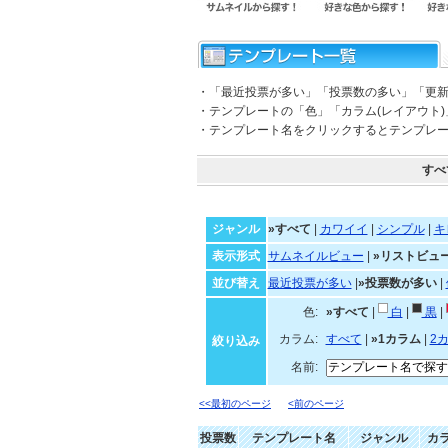
・「最近投票が多い」「投票数の多い」「更
・テンプレートの「色」「カラム(レイアウト
・テンプレート名をクリックするとテンプレ
すべ
ジャンル
»すべて
|
カワイイ
|
シンプル
|
キ
表示形式
サムネイルビュー
|
»リストビュ
並び替え
最近投票が多い
|
»投票数が多い
|
色:
»すべて
|
白
|
黒
|
カラム:
すべて
|
»1カラム
|
2
絞り込み
名前:
<<最初のページ
<前のページ
投票数
テンプレート名
ジャンル
カ