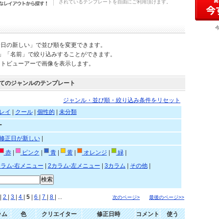
されているテンプレートを自由にご利用頂けます。
新日の新しい」で並び順を変更できます。
)」「名前」で絞り込みすることができます。
ートビューアーで画像を表示します。
てのジャンルのテンプレート
ジャンル・並び順・絞り込み条件をリセット
レイ
|
クール
|
個性的
|
未分類
ー
修正日が新しい
|
赤
|
ピンク
|
青
|
黄
|
オレンジ
|
緑
|
カラム-右メニュー
|
2カラム-左メニュー
|
3カラム
|
その他
|
|
2
|
3
|
4
|
5
|
6
|
7
|
8
| ...
次のページ>
最後のページ>>
ラム
色
クリエイター
修正日時
コメント
使う