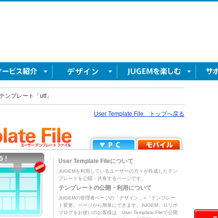
テンプレート「utf」
User Template File トップへ戻る
User Template Fileについて
JUGEMを利用しているユーザーの方々が作成したテン
プレートを公開・共有するページです。
テンプレートの公開・利用について
JUGEMの管理者ページの「デザイン」>「テンプレー
ト変更」ページから簡単にできます。JUGEM、ロリポ
ブログをお使いのお客様は、User Template Fileで公開