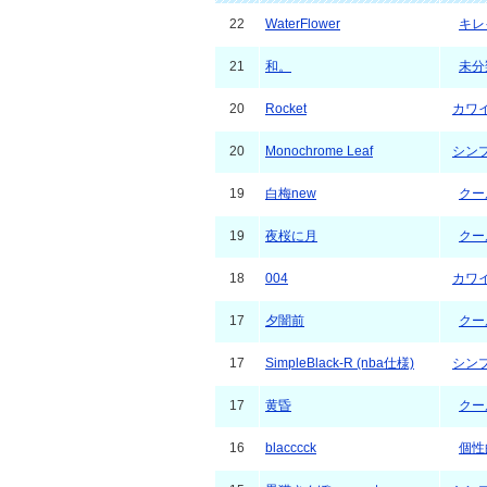
22
WaterFlower
キレ
21
和。
未分
20
Rocket
カワ
20
Monochrome Leaf
シン
19
白梅new
クー
19
夜桜に月
クー
18
004
カワ
17
夕闇前
クー
17
SimpleBlack-R (nba仕様)
シン
17
黄昏
クー
16
blacccck
個性