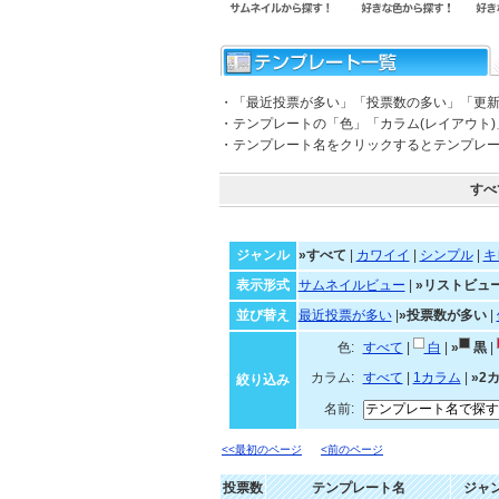
・「最近投票が多い」「投票数の多い」「更
・テンプレートの「色」「カラム(レイアウト
・テンプレート名をクリックするとテンプレ
すべ
ジャンル
»すべて
|
カワイイ
|
シンプル
|
キ
表示形式
サムネイルビュー
|
»リストビュ
並び替え
最近投票が多い
|
»投票数が多い
|
色:
すべて
|
白
|
»
黒
|
カラム:
すべて
|
1カラム
|
»2
絞り込み
名前:
<<最初のページ
<前のページ
投票数
テンプレート名
ジャ