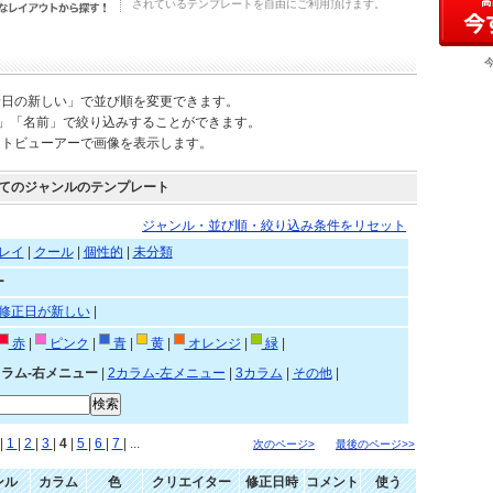
されているテンプレートを自由にご利用頂けます。
新日の新しい」で並び順を変更できます。
)」「名前」で絞り込みすることができます。
ートビューアーで画像を表示します。
てのジャンルのテンプレート
ジャンル・並び順・絞り込み条件をリセット
レイ
|
クール
|
個性的
|
未分類
ー
修正日が新しい
|
赤
|
ピンク
|
青
|
黄
|
オレンジ
|
緑
|
カラム-右メニュー
|
2カラム-左メニュー
|
3カラム
|
その他
|
|
1
|
2
|
3
|
4
|
5
|
6
|
7
| ...
次のページ>
最後のページ>>
ンル
カラム
色
クリエイター
修正日時
コメント
使う