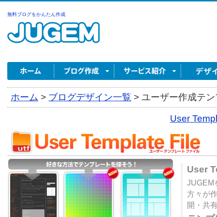
無料ブログをかんたん作成
ホーム
>
ブログデザイン一覧
>
ユーザー作成テンプ
User Tem
User 
JUGE
方々が
開・共