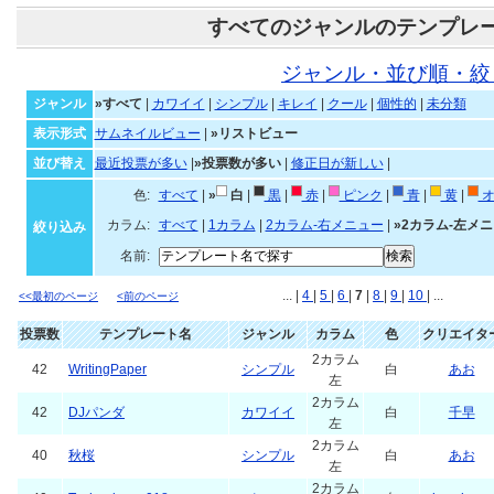
すべてのジャンルのテンプレ
ジャンル・並び順・絞
ジャンル
»すべて
|
カワイイ
|
シンプル
|
キレイ
|
クール
|
個性的
|
未分類
表示形式
サムネイルビュー
|
»リストビュー
並び替え
最近投票が多い
|
»投票数が多い
|
修正日が新しい
|
色:
すべて
|
»
白
|
黒
|
赤
|
ピンク
|
青
|
黄
|
オ
カラム:
すべて
|
1カラム
|
2カラム-右メニュー
|
»2カラム-左メ
絞り込み
名前:
... |
4
|
5
|
6
|
7
|
8
|
9
|
10
| ...
<<最初のページ
<前のページ
投票数
テンプレート名
ジャンル
カラム
色
クリエイタ
2カラム
42
WritingPaper
シンプル
白
あお
左
2カラム
42
DJパンダ
カワイイ
白
千早
左
2カラム
40
秋桜
シンプル
白
あお
左
2カラム