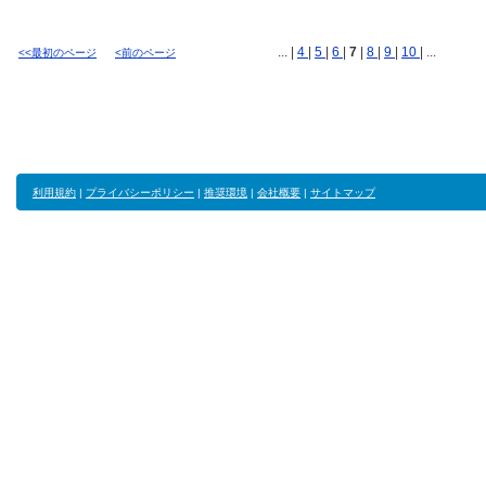
... |
4
|
5
|
6
|
7
|
8
|
9
|
10
| ...
<<最初のページ
<前のページ
利用規約
|
プライバシーポリシー
|
推奨環境
|
会社概要
|
サイトマップ