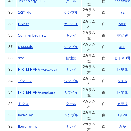
40
Technology_018
クール
白
hosshyee
左
2カラム
39
1/2*rixle
シンプル
白
72
左
2カラム
39
BABY*
カワイイ
白
Aya*
左
2カラム
38
Summer begins...
キレイ
白
花宮 綾
左
2カラム
37
caaaaats
シンプル
白
ann
左
2カラム
36
star
個性的
白
ヒトキ3号
左
2カラム
36
F-RTM-HANA-wakakusa
キレイ
白
阿早風
左
2カラム
34
ビタミン
シンプル
白
Mai-K
左
2カラム
34
F-RTM-HANA-sorakara
カワイイ
白
阿早風
左
2カラム
33
ドクロ
クール
白
カヲリ
左
2カラム
33
lace2_ay
シンプル
白
ayuca
左
2カラム
32
flower-white
キレイ
白
みか
左