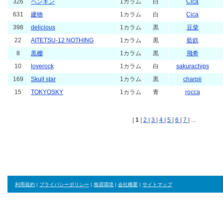
326
ペンギン
1カラム
白
Cica
631
建物
1カラム
白
Cica
398
delicious
1カラム
黒
豆柴
22
AITETSU-12 NOTHING
1カラム
黒
藍鉄
8
黒棚
1カラム
黒
飛希
10
loverock
1カラム
白
sakurachips
169
Skull star
1カラム
黒
charpii
15
TOKYOSKY
1カラム
青
rocca
|
1
|
2
|
3
|
4
|
5
|
6
|
7
| ...
利用規約
|
プライバシーポリシー
|
推奨環境
|
会社概要
|
サイトマップ