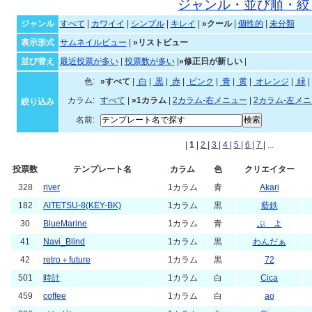
ジャンル・並び順・絞
ジャンル
すべて
|
カワイイ
|
シンプル
|
キレイ
|
»クール
|
個性的
|
未分類
表示形式
サムネイルビュー
|
»リストビュー
並び替え
最近投票が多い
|
投票数が多い
|
»修正日が新しい
|
色:
»すべて
|
白
|
黒
|
赤
|
ピンク
|
青
|
黄
|
オレンジ
|
緑
|
カラム:
すべて
|
»1カラム
|
2カラム-右メニュー
|
2カラム-左メ
絞り込み
名前:
|
1
|
2
|
3
|
4
|
5
|
6
|
7
| ...
投票数
テンプレート名
カラム
色
クリエイター
328
river
1カラム
青
Akari
182
AITETSU-8(KEY-BK)
1カラム
黒
藍鉄
30
BlueMarine
1カラム
青
ぷ よ
41
Navi_Blind
1カラム
黒
わんだぁ
42
retro＋future
1カラム
黒
72
501
時計
1カラム
白
Cica
459
coffee
1カラム
白
ao