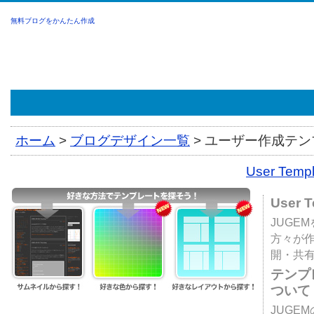
無料ブログをかんたん作成
ホーム
>
ブログデザイン一覧
>
ユーザー作成テンプ
User Tem
User 
JUGE
方々が
開・共
テンプ
ついて
JUGE