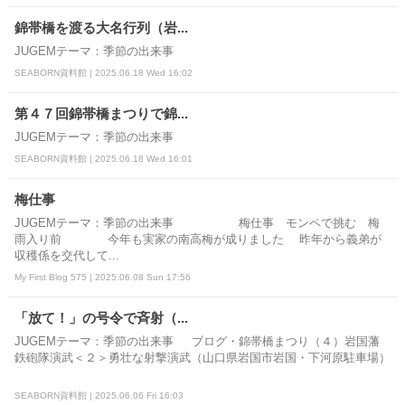
錦帯橋を渡る大名行列（岩...
JUGEMテーマ：季節の出来事
SEABORN資料館 | 2025.06.18 Wed 16:02
第４７回錦帯橋まつりで錦...
JUGEMテーマ：季節の出来事
SEABORN資料館 | 2025.06.18 Wed 16:01
梅仕事
JUGEMテーマ：季節の出来事 梅仕事 モンペで挑む 梅
雨入り前 今年も実家の南高梅が成りました 昨年から義弟が
収穫係を交代して...
My First Blog 575 | 2025.06.08 Sun 17:56
「放て！」の号令で斉射（...
JUGEMテーマ：季節の出来事 ブログ・錦帯橋まつり（４）岩国藩
鉄砲隊演武＜２＞勇壮な射撃演武（山口県岩国市岩国・下河原駐車場）
SEABORN資料館 | 2025.06.06 Fri 16:03