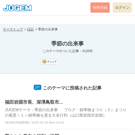
[pear_error: message="Success" code=0 mode=return level=notice
prefix="" info=""]
無料登録
ログイン
テーマトップ
日記
季節の出来事
季節の出来事
このテーマのついた記事：4120件
このテーマに投稿された記事
福田岩国市長、深澤鳥取市...
JUGEMテーマ：季節の出来事 ブログ・錦帯橋まつり（５）まつり
の風景＜１＞錦帯橋を渡る大名行列（山口県岩国市岩国）
SEABORN資料館 | 2025.06.18 Wed 16:04