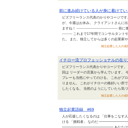
前に進み続けている人が身に着けてい
ビズフリーランス代表のかりやコージです
が、今週はお休み。 クライアントさんに
ますね！ --------------------------------
--------- これまで17年間でコンサル
た。 また、独立してからは多くの起業家や経
独立起業した人の成長戦略の
イチロー流プロフェッショナルの在り
ビズフリーランス代表かりやコージです。
回は リーダーの言葉から学んでいます。 
プレーも当然にやってのける。 これがプ
りません。 これがイチローの格好いい所で
したくなる。 当然のようにしていたら気づか
独立起業した人の成長戦略の
独立起業語録 #69
人が応援したくなるのは 「仕事をこなす
ける 「挑戦者」 なのだ ━━━━━━━
━━━━━━━━━━━━━━━ あなた