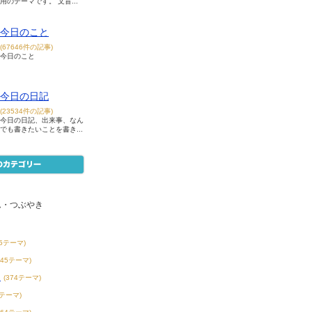
用のテーマです。 文盲...
今日のこと
(67646件の記事)
今日のこと
今日の日記
(23534件の記事)
今日の日記、出来事、なん
でも書きたいことを書き...
ム・つぶやき
55テーマ)
145テーマ)
き
(374テーマ)
8テーマ)