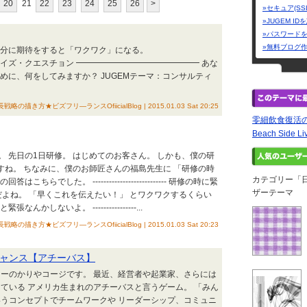
20
21
22
23
24
25
26
>
»セキュア(SS
»JUGEM I
»パスワード
»無料ブログ
自分に期待をすると「ワクワク」になる。
イズ・クエスチョン ━━━━━━━━━━━━━━━ あな
めに、何をしてみますか？ JUGEMテーマ：コンサルティ
描き方★ビズフリ―ランスOfiicialBlog | 2015.01.03 Sat 20:25
零細飲食復活
Beach Side Liv
 先日の1日研修。 はじめてのお客さん。 しかも、僕の研
すね。 ちなみに、僕のお師匠さんの福島先生に 「研修の時
カテゴリー「
でした。 --------------------------- 研修の時に緊
ザーテーマ
だよね。 「早くこれを伝えたい！」 とワクワクするくらい
しないよ。 ----------------...
描き方★ビズフリ―ランスOfiicialBlog | 2015.01.03 Sat 20:23
ャンス【アチーバス】
ーのかりやコージです。 最近、経営者や起業家、さらには
ている アメリカ生まれのアチーバスと言うゲーム。 「みん
うコンセプトでチームワークや リーダーシップ、コミュニ