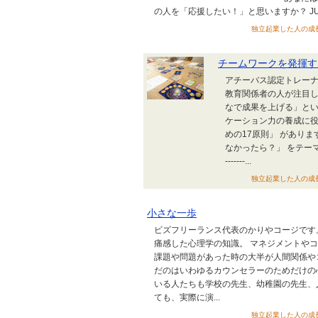
の人を「応援したい！」と思いますか？ J
独立起業した人の成長戦略の
チームワークを発揮す
アチーバス認定トレーナ
教育関係者の人が注目し
なで成果を上げる」とい
ケーション力の養成に役
めの17原則」 があり
なかったら？」 をテーマに書いて
-------...
独立起業した人の成長戦略の
小さな一歩
ビズフリーランス代表のかりやコージです
痛感した心理学の知識。 マネジメントや
課題や問題があった時の大半が人間関係や
だのはいわゆるカウンセラーのためだけの
いる人たちも学校の先生、幼稚園の先生、
ても、実際に演...
独立起業した人の成長戦略の