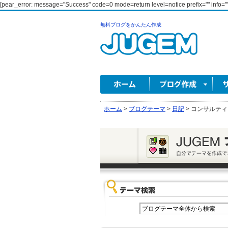
[pear_error: message="Success" code=0 mode=return level=notice prefix="" info=""
無料ブログをかんたん作成
ホーム
>
ブログテーマ
>
日記
>
コンサルティ