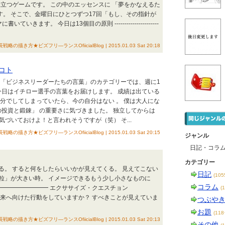
立つゲームです。 この中のエッセンスに 「夢をかなえるた
ます。 そこで、金曜日にひとつずつ17回「もし、その指針が
いきます。 今日は13個目の原則 ----------------------
描き方★ビズフリ―ランスOfiicialBlog | 2015.01.03 Sat 20:18
コト
 「ビジネスリーダーたちの言葉」のカテゴリーでは、週に1
今日はイチロー選手の言葉をお届けします。 成績は出ている
分でしてしまっていたら、今の自分はない 。 僕は大人にな
の投資と鍛錬」 の重要さに気づきました。 独立してからは
ら気づいておけよ！と言われそうですが（笑） そ...
描き方★ビズフリ―ランスOfiicialBlog | 2015.01.03 Sat 20:15
ジャンル
日記・コラ
カテゴリー
る。 すると何をしたらいいかが見えてくる。 見えてこない
日記
(10
粒」が大きい時。 イメージできるもう少し小さなものに
コラム
━━━━━━━━━ エクササイズ・クエスチョン
(
未来へ向けた行動をしていますか？ すべきことが見えていま
つぶや
お題
(11
描き方★ビズフリ―ランスOfiicialBlog | 2015.01.03 Sat 20:13
その他