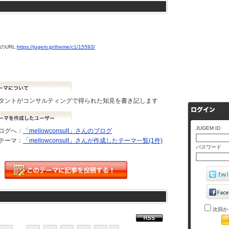
URL:
https://jugem.jp/theme/c1/15593/
タントがコンサルティングで得られた知見を書き記します
JUGEM ID
ログへ：
「mellowconsult」さんのブログ
テーマ：
「mellowconsult」さんが作成したテーマ一覧(1件)
パスワード
次回か