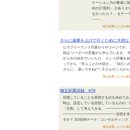
ケーション力の養成に役
めの17原則」 があり
なかったら？」 をテーマに書いて
-------...
独立起業した人の成長戦略の
さらに成果を上げて行くために大切な
ビズフリーランス代表かりやコージです。
回は リーダーの言葉から学んでいます。 
から今の自分でいいんだ、 という評価を自
ってから 「学ぶことの大切さ」 「自己へ
さらに。 遅いですね(^^; 子どものころか
独立起業した人の成長戦略の
独立起業語録 #70
目指していることを実現する日を決めてみ
時は、設定している目指しているものの「
「分割」して考えてみる。 ━━━━━━
━━━━━━━━━━━━━━━ 目指す
すか？ JUGEMテーマ：コンサルティング
独立起業した人の成長戦略の