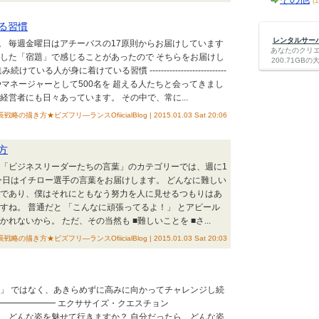
(
る習慣
レンタルサーバー
。 毎週金曜日はアチーバスの17原則からお届けしています
あなたのクリ
出した「宿題」で感じることがあったので そちらをお届けし
200.71G
---- 前に進み続けている人が身に着けている習慣 ---------------------------
タントやマネージャーとして500名を 超える人たちと会ってきまし
営者にも日々あっています。 その中で、常に...
描き方★ビズフリ―ランスOfiicialBlog | 2015.01.03 Sat 20:06
方
 「ビジネスリーダーたちの言葉」のカテゴリーでは、週に1
今日はイチロー選手の言葉をお届けします。 どんなに難しい
ロであり、僕はそれにともなう努力を人に見せるつもりはあ
すね。 普通だと 「こんなに頑張ってるよ！」 とアピール
れないから。 ただ、その当然も ■難しいことを ■さ...
描き方★ビズフリ―ランスOfiicialBlog | 2015.01.03 Sat 20:03
人」 ではなく、あきらめずに高みに向かってチャレンジし続
━━━━━━━━ エクササイズ・クエスチョン
は、どんな姿を魅せて行きますか？ 自分だったら、どんな姿