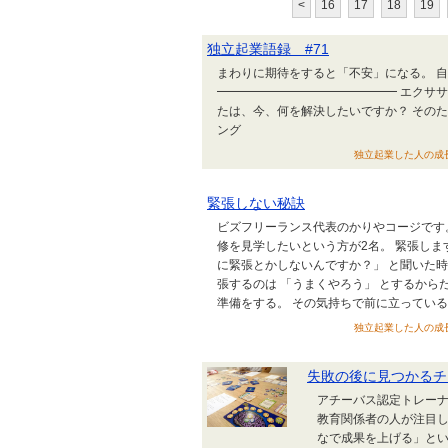
<
16
17
18
19
独立起業語録 #71
まわりに期待をすると「不安」になる。 
━━━━━━━━━━━━━━━ エクササ
たは、今、何を解決したいですか？ そのた
ング
独立起業した人の成長戦略の
緊張しない秘訣
ビズフリーランス代表のかりやコージです。
修を見学したいという方が2名。 緊張しま
に緊張とかしないんですか？」 と聞いた時の回答はこちら
張するのは 「うまくやろう」 とするから
準備をする。 その気持ちで前に立っていると緊張なんか
独立起業した人の成長戦略の
失敗の後に見つかるチ
アチーバス認定トレーナ
教育関係者の人が注目し
なで成果を上げる」とい