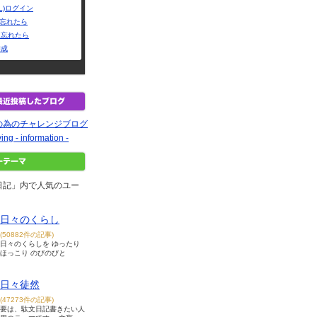
L)ログイン
Dを忘れたら
を忘れたら
作成
の為のチャレンジブログ
ing - information -
日記」内で人気のユー
日々のくらし
(50882件の記事)
日々のくらしを ゆったり
ほっこり のびのびと
日々徒然
(47273件の記事)
要は、駄文日記書きたい人