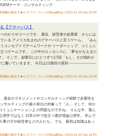
UGEMテーマ：コンサルティング
描き方★ビズフリ―ランスOfiicialBlog | 2015.01.03 Sat 20:00
る【アチーバス】
ーのかりやコージです。 最近、経営者や起業家、さらには
ている アメリカ生まれのアチーバスと言うゲーム。 「みん
うコンセプトでチームワークや リーダーシップ、コミュニ
立つゲームです。 この中のエッセンスに 「夢をかなえるた
ます。 そこで、金曜日にひとつずつ17回「もし、その指針が
いきます。 今日は12個目の原則 ----------------------
描き方★ビズフリ―ランスOfiicialBlog | 2015.01.03 Sat 19:58
。 過去のマネジメントやコンサルティング経験で必要性を
コンサルティングの最小単位の対象って「人」 そして、何か
コミュニケーション上 の問題なのですね。 そんな中、選ん
心理学ではなく 日常の中で役立つ選択理論心理学。 学んで
人事の方や経営者などの人たち。 でも、最初は知識はあっ
描き方★ビズフリ―ランスOfiicialBlog | 2015.01.03 Sat 19:55