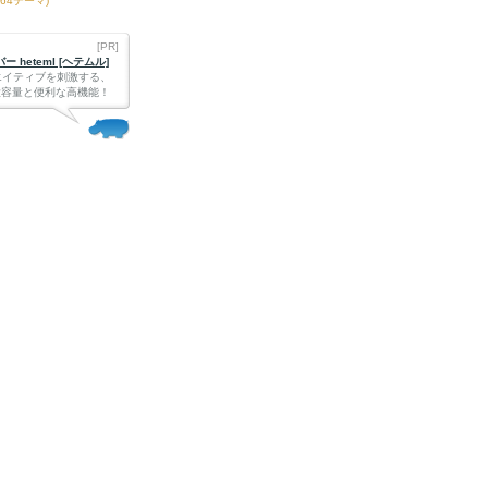
164テーマ)
[PR]
 heteml [ヘテムル]
エイティブを刺激する、
Bの大容量と便利な高機能！