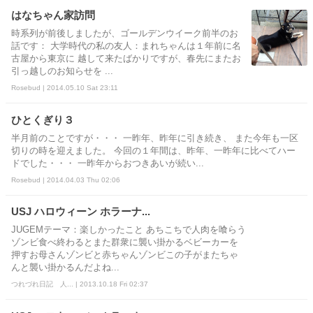
はなちゃん家訪問
時系列が前後しましたが、ゴールデンウイーク前半のお
話です： 大学時代の私の友人：まれちゃんは１年前に名
古屋から東京に 越して来たばかりですが、春先にまたお
引っ越しのお知らせを ...
Rosebud | 2014.05.10 Sat 23:11
ひとくぎり３
半月前のことですが・・・ 一昨年、昨年に引き続き、 また今年も一区
切りの時を迎えました。 今回の１年間は、昨年、一昨年に比べてハー
ドでした・・・ 一昨年からおつきあいが続い...
Rosebud | 2014.04.03 Thu 02:06
USJ ハロウィーン ホラーナ...
JUGEMテーマ：楽しかったこと あちこちで人肉を喰らう
ゾンビ食べ終わるとまた群衆に襲い掛かるベビーカーを
押すお母さんゾンビと赤ちゃんゾンビこの子がまたちゃ
んと襲い掛かるんだよね...
つれづれ日記 人... | 2013.10.18 Fri 02:37