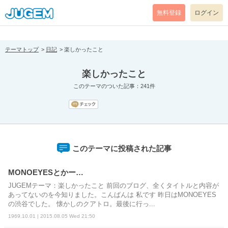
[pear_error: message="Success" code=0 mode=return level=notice
prefix="" info=""]
無料登録
ログイン
テーマトップ
日記
楽しかったこと
楽しかったこと
このテーマのついた記事：241件
このテーマに投稿された記事
MONOEYESとかー…
JUGEMテーマ：楽しかったこと 前回のブログ、全くタイトルと内容が
あってないのを今知りました。こんばんは 私です 昨日はMONOEYES
の渋谷でした。 懐かしのクアトロ。最後に行っ...
1969.10.01 | 2015.08.05 Wed 21:50