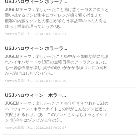
USJ ハロウィーン ホラーナ...
JUGEMテーマ：楽しかったこと逃げ惑う一般客に次々と
襲い掛かるゾンビ街中にサイレンが鳴り響く捕まえた一
般客の内臓をゾンビの集団が喰らう事故車の中の人肉も
喰らう群集心理っていうの?あ...
つれづれ日記 人... | 2013.10.18 Fri 02:31
USJ ハロウィーン ホラーラ...
JUGEMテーマ：楽しかったこと街中が不気味な闇に包ま
れバイオハザードや13日の金曜日等のアトラクションに
も一層恐怖感が増し 貞子の呪いがかかる頃ついに収容所
から逃げ出したゾンビが...
つれづれ日記 人... | 2013.10.18 Fri 02:29
USJ ハロウィーン ホラー...
JUGEMテーマ：楽しかったこと去年行きそびれたUSJの
ハロウィーン・ホラーナイトこの街がこんなゾンビ達に
支配されるわけ。(あ、このゾンビさんはちょっとイケメ
ン 笑)今年はゾンビが去年の3...
つれづれ日記 人... | 2013.10.18 Fri 02:27