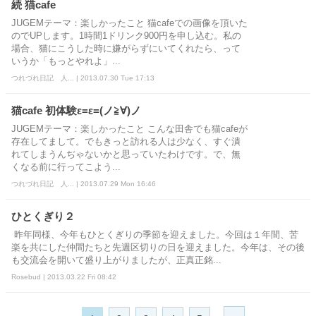
続 猫cafe
JUGEMテーマ：楽しかったこと 猫cafeでの画像を頂いた
のでUPします。1時間1ドリンク900円を申し込む。私の
場合、猫にこうした時に嫌がらずにいてくれたら、って
いうか「もっとやれよ」...
つれづれ日記 人... | 2013.07.30 Tue 17:13
猫cafe 初体験ε=ε=(ノ≧∀)ノ
JUGEMテーマ：楽しかったこと こんな田舎でも猫cafeが
存在してまして。でもきっと訪れる人は少なく、すぐ潰
れてしまうんぢゃないかと思っていたわけです。で、無
くなる前に行ってこよう...
つれづれ日記 人... | 2013.07.29 Mon 16:46
ひとくぎり２
昨年同様、今年もひとくぎりの季節を迎えました。今回は１年間、苦
楽を共にした仲間たちと先週区切りの日を迎えました。今年は、その後
も交流会を開いて盛り上がりましたが、正真正銘...
Rosebud | 2013.03.22 Fri 08:42