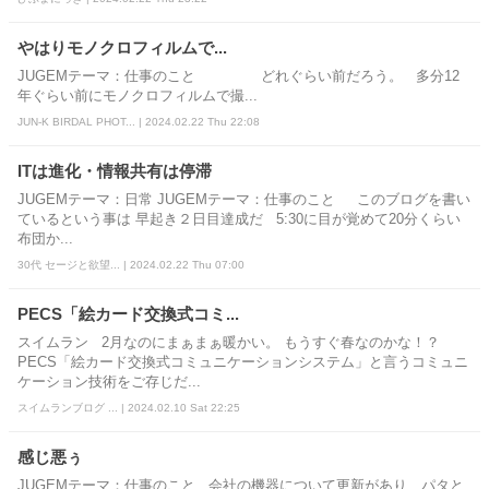
やはりモノクロフィルムで...
JUGEMテーマ：仕事のこと どれぐらい前だろう。 多分12
年ぐらい前にモノクロフィルムで撮...
JUN-K BIRDAL PHOT... | 2024.02.22 Thu 22:08
ITは進化・情報共有は停滞
JUGEMテーマ：日常 JUGEMテーマ：仕事のこと このブログを書い
ているという事は 早起き２日目達成だ 5:30に目が覚めて20分くらい
布団か...
30代 セージと欲望... | 2024.02.22 Thu 07:00
PECS「絵カード交換式コミ...
スイムラン 2月なのにまぁまぁ暖かい。 もうすぐ春なのかな！？
PECS「絵カード交換式コミュニケーションシステム」と言うコミュニ
ケーション技術をご存じだ...
スイムランブログ ... | 2024.02.10 Sat 22:25
感じ悪ぅ
JUGEMテーマ：仕事のこと 会社の機器について更新があり、パタと