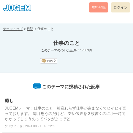
[pear_error: message="Success" code=0 mode=return level=notice
prefix="" info=""]
無料登録
ログイン
テーマトップ
日記
仕事のこと
仕事のこと
このテーマのついた記事：17859件
このテーマに投稿された記事
癒し
JUGEMテーマ：仕事のこと 相変わらず仕事が進まなくてヒイヒイ言
っております。 毎月思うのだけど、支払伝票を２枚書くのに小一時間
かかってしまうのってパタがよっぽど...
びぶまにっき | 2024.03.21 Thu 22:50