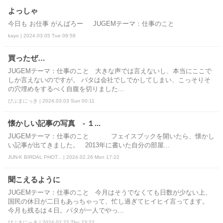
よっしゃ
今日も お仕事 がんばろー JUGEMテーマ：仕事のこと
kayo | 2024.03.05 Tue 09:58
買ったぜ…
JUGEMテーマ：仕事のこと 大きな声では言えないし、本当にここで
しか言えないのですが。 パタは会社でしでかしてしまい、こっそりそ
の穴埋めをするべく自腹を切りました...
びぶまにっき | 2024.03.03 Sun 00:11
懐かしい記事の写真 - １...
JUGEMテーマ：仕事のこと フェイスブックを開いたら、懐かし
い記事が出てきました。 2013年に書いた自分の部屋...
JUN-K BIRDAL PHOT... | 2024.02.26 Mon 17:22
聞こえるように
JUGEMテーマ：仕事のこと 今月はそうでなくても日数が少ない上、
国民の休日が二日もあっちゃって、忙し過ぎてヒイヒイ言ってます。
今月も残るは４日。パタが一人でやっ...
びぶまにっき | 2024.02.22 Thu 23:22