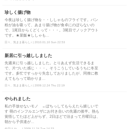
珍しく揚げ物
今夜は珍しく揚げ物を・・ししゃものフライです。パン
粉が油を吸って、あまり揚げ物が食卓にのぼらないの
で、1尾目からくどくって・・・。3尾目でノックアウト
です。★菜飯★ししゃも...
日々、気まま暮らし♪ | 2010.01.10 Sun 22:53
新居に引っ越ししました
先週末に引っ越ししました。とりあえず生活できるま
で、片づいた感じ・・・。そうこうしているうちに冬至
です。多忙ですっかり失念しておりましたが、同僚に教
えてもらって助かりま...
日々、気まま暮らし♪ | 2009.12.24 Thu 22:19
やられました
私の手放せないモノ ←ぽちっしてもらえたら嬉しいで
す 萌のインフルエンザにお付き合いの先週の後半。熱も
覚悟してたほど上がらず、2日ほどで治まって月曜日は、
朝から子供達が...
今日は ね..... | 2009.11.24 Tue 14:33