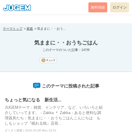
[pear_error: message="Success" code=0 mode=return level=notice
prefix="" info=""]
無料登録
ログイン
テーマトップ
家庭
気ままに・・おう...
気ままに・・おうちごはん
このテーマのついた記事：147件
このテーマに投稿された記事
ちょっと気になる 新生活...
JUGEMテーマ：雑貨、インテリア、など、いろいろと紹
介していってます。：Zakka ＊ Zakka：あると便利な調
理器具たち：気ままに・・おうちごはんこんにちは も
しもショップ『眠れる枕』店長...
ざくざく雑貨 | 2010.03.08 Mon 23:01