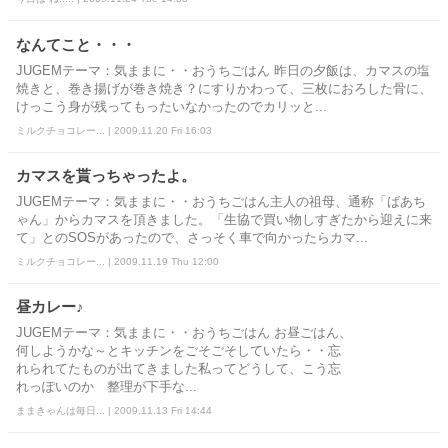
なんてこと・・・
JUGEMテーマ：気ままに・・おうちごはん 昨日の夕飯は、カマスの塩
焼きと、巻き揚げが巻き焼き？にすりかわって、三枚におろした骨に、
けっこう身が残ってもったいなかったのでカリッと...
ミルクチョコレー... | 2009.11.20 Fri 16:03
カマスを貰っちゃったよ。
JUGEMテーマ：気ままに・・おうちごはん主人の祖母、通称「ばあち
ゃん」からカマスを頂きました。「生協で買い物しすぎたから迎えに来
て」とのSOSがあったので、さっそく車で向かったらカマ...
ミルクチョコレー... | 2009.11.19 Thu 12:00
昼カレー♪
JUGEMテーマ：気ままに・・おうちごはん お昼ごはん、
何しようかな～とキッチンをごそごそしていたら・・忘
れられてたものが出てきました私ってどうして、こう忘
れっぽいのか 整理が下手な...
ままきゃんは毎日... | 2009.11.13 Fri 14:44