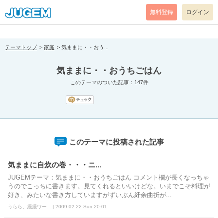
[pear_error: message="Success" code=0 mode=return level=notice
prefix="" info=""]
無料登録
ログイン
テーマトップ
家庭
気ままに・・おう...
気ままに・・おうちごはん
このテーマのついた記事：147件
このテーマに投稿された記事
気ままに自炊の巻・・・ニ...
JUGEMテーマ：気ままに・・おうちごはん コメント欄が長くなっちゃ
うのでこっちに書きます。見てくれるといいけどな。いまでこそ料理が
好き、みたいな書き方していますがずいぶん紆余曲折が...
うらら。緩緩ワー... | 2009.02.22 Sun 20:01