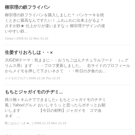
柳宗理の鉄フライパン
柳宗理の鉄フライパンを購入しました＊ パンケーキを焼
くときに最高なんですたい！ ふわふわに出来上がるよ＊
さすが鉄★ 仕上がりが違いますなっ 柳宗理デザインの使
いやすい鉄...
10star | 2009.01.12 Mon 01:31
生姜すりおろしは・・×
JUGEMテーマ：気ままに・・おうちごはんナチュラルフード （←グ
リムス用）まず ・・プロフ更新しました。 右サイドのプロフィール
からメイモを押して下さいネさて ・・昨日の夕食のお...
メイモのブログ | 2008.12.18 Thu 12:15
もちとジャガイモのチヂミ...
残り物＋キムチでできました♪ もちとジャガイモのチヂミ
風｜Yahoo!グルメ おいしそうっ と思ったらポチッとお願
いします 【今日の材料】ジャガイモ ゴマ油
ネギ ...
晩ごはんにっき ■... | 2008.12.15 Mon 21:16