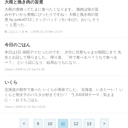
大根と挽き肉の旨煮
大根の煮物ってたまに食べたくなります。 挽肉は味が染
みやすいから煮物にぴったりですね～ 大根と挽き肉の旨
煮 by junko0713｜クックパッド（モバれぴ） おいしそう
っ と思った...
晩ごはんにっき ■... | 2008.12.15 Mon 21:07
今日のごはん
本日は1日 病院デイだったのです。 夕方に旦那ちゃまが病院にきて 先
生とお話して帰りました。 帰り道、「外で食べるー？うちで食べる
ー？」 という話になり、結局おうちになり...
10star | 2008.11.22 Sat 01:36
いくら
北海道の朝市で食べた いくらが美味でした。 北海道…いきたーい！ い
くらと明太子のパスタが好きです(∩▽｀*) JUGEMテーマ：気まま
に・・おうちごはん
10star | 2008.11.16 Sun 19:03
<
>
9
10
11
12
13