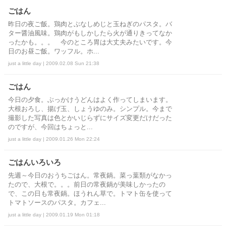
ごはん
昨日の夜ご飯。鶏肉とぶなしめじと玉ねぎのパスタ。バ
ター醤油風味。鶏肉がもしかしたら火が通りきってなか
ったかも。。。 今のところ胃は大丈夫みたいです。今
日のお昼ご飯。ワッフル。ホ...
just a little day | 2009.02.08 Sun 21:38
ごはん
今日の夕食。ぶっかけうどんはよく作ってしまいます。
大根おろし、揚げ玉、しょうゆのみ。シンプル。今まで
撮影した写真は色とかいじらずにサイズ変更だけだった
のですが、今回はちょっと...
just a little day | 2009.01.26 Mon 22:24
ごはんいろいろ
先週～今日のおうちごはん。常夜鍋。菜っ葉類がなかっ
たので、大根で。。。前日の常夜鍋が美味しかったの
で、この日も常夜鍋。ほうれん草で。トマト缶を使って
トマトソースのパスタ。カフェ...
just a little day | 2009.01.19 Mon 01:18