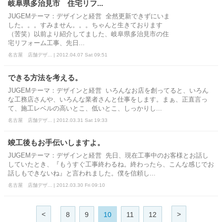
岐阜県多治見市 住宅リフ...
JUGEMテーマ：デザインと経営 全然更新できずにいま
した。。。すみません。。。ちゃんと生きております
（苦笑）以前より紹介してました、岐阜県多治見市の住
宅リフォーム工事、先日...
名古屋 店舗デザ... | 2012.04.07 Sat 09:51
できる方法を考える。
JUGEMテーマ：デザインと経営 いろんなお店を創ってると、いろん
な工務店さんや、いろんな業者さんと仕事をします。まぁ、正直言っ
て、施工レベルの高いとこ、低いとこ、しっかりし...
名古屋 店舗デザ... | 2012.03.31 Sat 19:33
竣工後もお手伝いしますよ。
JUGEMテーマ：デザインと経営 先日、現在工事中のお客様とお話し
していたとき、『もうすぐ工事終わるね。終わったら、こんな感じでお
話しもできないね』と言われました。僕を信頼し...
名古屋 店舗デザ... | 2012.03.30 Fri 09:10
<
>
8
9
10
11
12