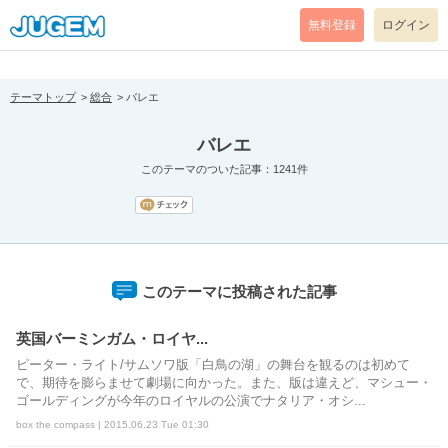
[pear_error: message="Success" code=0 mode=return level=notice
prefix="" info=""]
無料登録
ログイン
テーマトップ
総合
バレエ
バレエ
このテーマのついた記事：1241件
このテーマに投稿された記事
英国バーミンガム・ロイヤ...
ピーター・ライト/サムソワ版「白鳥の湖」の舞台を観るのは初めて
で、期待を膨らませて劇場に向かった。また、版は違えど、マシュー・
ゴールディングが今年のロイヤルの公演でナタリア・オシ...
box the compass | 2015.06.23 Tue 01:30