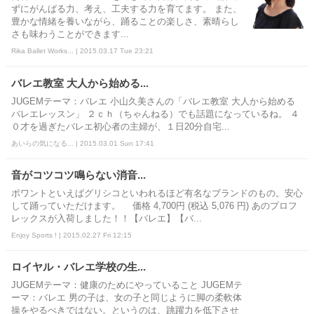
ずにがんばる力、考え、工夫する力を育てます。 また、
豊かな情緒を養いながら、踊ることの楽しさ、素晴らし
さも味わうことができます...
Rika Ballet Works... | 2015.03.17 Tue 23:21
バレエ教室 大人から始める...
JUGEMテーマ：バレエ 小山久美さんの「バレエ教室 大人から始める
バレエレッスン」 ２ｃｈ（ちゃんねる）でも話題になっているね。 ４
０才を過ぎたバレエ初心者の主婦が、１日20分自宅...
あいらの気になる... | 2015.03.01 Sun 17:41
音がコツコツ鳴らない消音...
ポワントといえばグリシコといわれるほど有名なブランドのもの。安心
して踊っていただけます。 価格 4,700円 (税込 5,076 円) あのプロフ
レックスが入荷しました！！【バレエ】【バ...
Enjoy Sports ! | 2015.02.27 Fri 12:15
ロイヤル・バレエ学校の生...
JUGEMテーマ：健康のためにやっていること JUGEMテ
ーマ：バレエ 男の子は、女の子と同じように脚の柔軟体
操をやるべきではない。というのは、跳躍力を低下させ