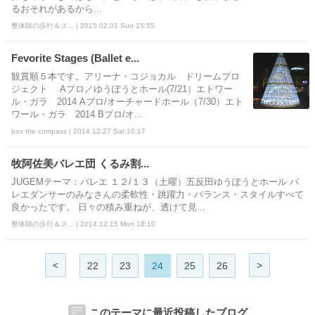
るおそれがあるから...
整体師の歩行＆ス... | 2015.02.01 Sun 15:55
Fevorite Stages (Ballet e...
観賞順５本です。アリーナ・コジョカル ドリームプロ
ジェクト Aプロ／ゆうぽうとホール(7/21）エトワー
ル・ガラ 2014 Aプロ/オーチャードホール（7/30）エト
ワール・ガラ 2014 Bプロ/オ...
box the compass | 2014.12.27 Sat 10:17
牧阿佐美バレエ団 くるみ割...
JUGEMテーマ：バレエ １２/１３（土曜）五反田ゆうぽうとホール バ
レエダンサーのみなさんの柔軟性・跳躍力・バランス・スタイルすべて
良かったです。 日々の積み重ねが、透けて見...
整体師の歩行＆ス... | 2014.12.15 Mon 18:10
<
>
22
23
24
25
26
このテーマに最近投稿したブログ