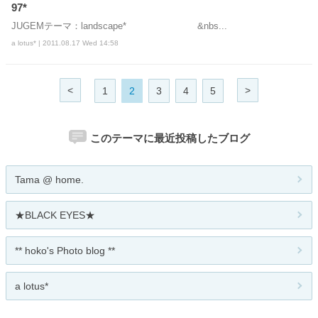
97*
JUGEMテーマ：landscape* &nbs...
a lotus* | 2011.08.17 Wed 14:58
<
>
1
2
3
4
5
このテーマに最近投稿したブログ
Tama @ home.
★BLACK EYES★
** hoko's Photo blog **
a lotus*