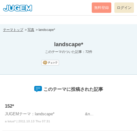
[pear_error: message="Success" code=0 mode=return level=notice
prefix="" info=""]
無料登録
ログイン
テーマトップ
写真
landscape*
landscape*
このテーマのついた記事：72件
このテーマに投稿された記事
152*
JUGEMテーマ：landscape* &n...
a lotus* | 2011.10.13 Thu 07:31