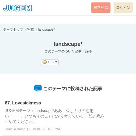
[pear_error: message="Success" code=0 mode=return level=notice
prefix="" info=""]
無料登録
ログイン
テーマトップ
写真
landscape*
landscape*
このテーマのついた記事：72件
このテーマに投稿された記事
67. Lovesickness
JUGEMテーマ：landscape*ああ、久しぶりの恋患
い・・・。いつもそのことばかり考えている。 誰か私を
止めてください。
Tama @ home. | 2010.06.03 Thu 22:56