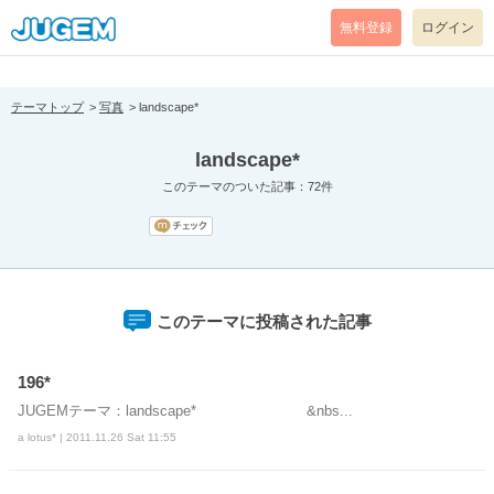
[pear_error: message="Success" code=0 mode=return level=notice
prefix="" info=""]
無料登録
ログイン
テーマトップ
写真
landscape*
landscape*
このテーマのついた記事：72件
このテーマに投稿された記事
196*
JUGEMテーマ：landscape* &nbs...
a lotus* | 2011.11.26 Sat 11:55