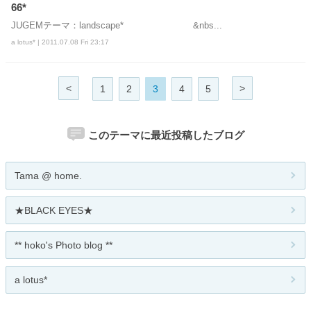
66*
JUGEMテーマ：landscape* &nbs...
a lotus* | 2011.07.08 Fri 23:17
<
>
1
2
3
4
5
このテーマに最近投稿したブログ
Tama @ home.
★BLACK EYES★
** hoko's Photo blog **
a lotus*