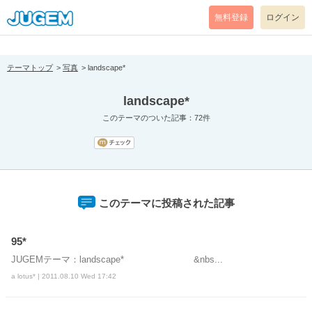
[pear_error: message="Success" code=0 mode=return level=notice
prefix="" info=""]
無料登録
ログイン
テーマトップ
写真
landscape*
landscape*
このテーマのついた記事：72件
このテーマに投稿された記事
95*
JUGEMテーマ：landscape* &nbs...
a lotus* | 2011.08.10 Wed 17:42