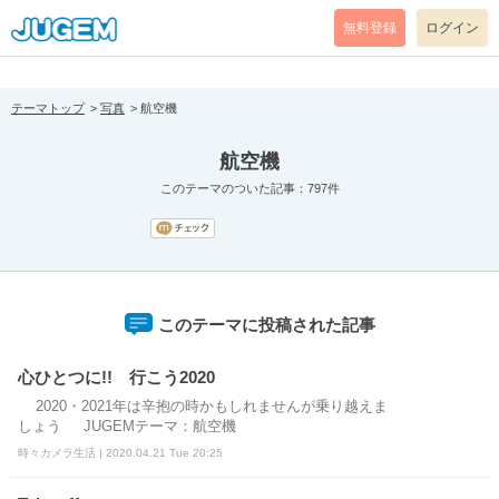
[pear_error: message="Success" code=0 mode=return level=notice
prefix="" info=""]
無料登録
ログイン
テーマトップ
写真
航空機
航空機
このテーマのついた記事：797件
このテーマに投稿された記事
心ひとつに!! 行こう2020
2020・2021年は辛抱の時かもしれませんが乗り越えま
しょう JUGEMテーマ：航空機
時々カメラ生活 | 2020.04.21 Tue 20:25