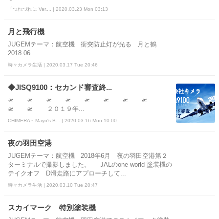
「つれづれに Ver.... | 2020.03.23 Mon 03:13
月と飛行機
JUGEMテーマ：航空機 衝突防止灯が光る 月と鶴
2018.06
時々カメラ生活 | 2020.03.17 Tue 20:46
◆JISQ9100：セカンド審査終...
🛫 🛫 🛫 🛫 🛫 🛫 🛫 🛫
🛫 🛫 ２０１９年...
CHIMERA～Mayo's B... | 2020.03.16 Mon 10:00
夜の羽田空港
JUGEMテーマ：航空機 2018年6月 夜の羽田空港第２
ターミナルで撮影しました。 JALのone world 塗装機の
テイクオフ D滑走路にアプローチして...
時々カメラ生活 | 2020.03.10 Tue 20:47
スカイマーク 特別塗装機