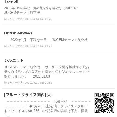
Take off
2019年1月の早朝 第2滑走路を離陸するAIR DO
JUGEMテーマ：航空機
時々カメラ生活 | 2020.04.14 Tue 20:45
British Airways
2020年1月 平和な一日 JUGEMテーマ：航空機
時々カメラ生活 | 2020.04.07 Tue 21:40
シルエット
JUGEMテーマ：航空機 朝 羽田空港を離陸する飛行
機を京浜島つばさ公園から露光を切り詰めシルエットで
撮影しました。 2020.01.03
時々カメラ生活 | 2020.03.31 Tue 20:58
[フルートクライス関西] 大...
＝＝＝＝＝＝＝＝＝＝＝＝＝ お知らせ ＝＝＝＝＝＝
＝＝＝＝＝＝＝ ◆3月28日(土)公演：クライス・フルー
ト・ソロイスツVol.236 （上記公演の詳細は下方に掲載
し...