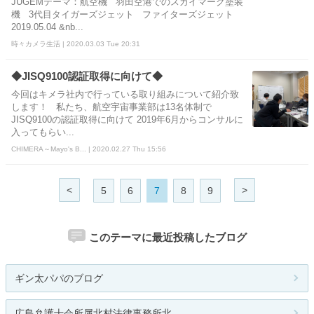
JUGEMテーマ：航空機 羽田空港でのスカイマーク塗装
機 3代目タイガーズジェット ファイターズジェット
2019.05.04 &nb...
時々カメラ生活 | 2020.03.03 Tue 20:31
◆JISQ9100認証取得に向けて◆
今回はキメラ社内で行っている取り組みについて紹介致
します！ 私たち、航空宇宙事業部は13名体制で
JISQ9100の認証取得に向けて 2019年6月からコンサルに
入ってもらい...
CHIMERA～Mayo's B... | 2020.02.27 Thu 15:56
<
>
5
6
7
8
9
このテーマに最近投稿したブログ
ギン太パパのブログ
広島弁護士会所属北村法律事務所北...