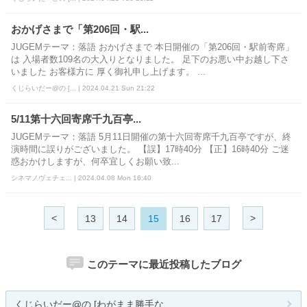
おかげさまで「第206回・駅...
JUGEMテーマ：落語 おかげさまで 本日開催の「第206回・駅前寄席」
は 入場者数109名の大入りとなりました。 足下のお悪い中お越し下さ
いました お客様方に 厚く御礼申し上げます。 ...
くじらいだー@の [... | 2024.04.21 Sun 21:22
5/11第十六回寄席千九百亭...
JUGEMテーマ：落語 5月11日開催の第十六回寄席千九百亭ですが、終
演時間に誤りがございました。 【誤】17時40分 【正】16時40分 ご迷
惑おかけしますが、何卒宜しくお願い致...
シネマノヴェチェ... | 2024.04.08 Mon 16:40
<
>
13
14
15
16
17
このテーマに最近投稿したブログ
くじらいだー@の [わがまま勝手な...