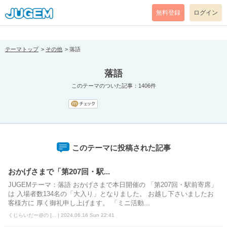
[pear_error: message="Success" code=0 mode=return level=notice
prefix="" info=""]
無料登録
ログイン
テーマトップ
その他
落語
落語
このテーマのついた記事：1406件
このテーマに投稿された記事
おかげさまで「第207回・駅...
JUGEMテーマ：落語 おかげさまで本日開催の 「第207回・駅前寄席」
は 入場者数134名の「大入り」となりました。 お越し下さいましたお
客様方に 厚く御礼申し上げます。 「ミニ活動...
くじらいだー@の [... | 2024.06.16 Sun 22:41