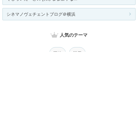
シネマノヴェチェントブログ＠横浜
人気のテーマ
園芸
競馬
関連カテゴリー
総合
読書
音楽鑑賞
映画鑑賞
演劇鑑賞
写真
おけいこ（習い事）
手芸
コレクション
その他
お題