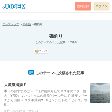
[pear_error: message="Success" code=0 mode=return level=notice
prefix="" info=""]
無料登録
ログイン
テーマトップ
その他
磯釣り
磯釣り
このテーマのついた記事：1351件
このテーマに投稿された記事
大漁旗掲揚🚩
本日のおすすめは～ 『江戸前釣りたてスズキのバター焼
き ¥700』 yu～aちゃんの愛船”パール号にて 浦安マリー
ナから出船～ スズキ爆釣❣ 30センチ以下の「セイゴ」や
6...
海 酔 | 2020.10.15 Thu 07:13