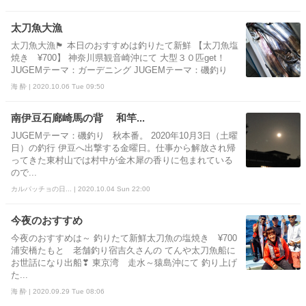
太刀魚大漁
太刀魚大漁🏴 本日のおすすめは釣りたて新鮮 【太刀魚塩
焼き ¥700】 神奈川県観音崎沖にて 大型３０匹get！
JUGEMテーマ：ガーデニング JUGEMテーマ：磯釣り
海 酔 | 2020.10.06 Tue 09:50
南伊豆石廊崎馬の背 和竿...
JUGEMテーマ：磯釣り 秋本番。 2020年10月3日（土曜
日）の釣行 伊豆へ出撃する金曜日。仕事から解放され帰
ってきた東村山では村中が金木犀の香りに包まれている
ので...
カルパッチョの日... | 2020.10.04 Sun 22:00
今夜のおすすめ
今夜のおすすめは～ 釣りたて新鮮太刀魚の塩焼き ¥700
浦安橋たもと 老舗釣り宿吉久さんの てんや太刀魚船に
お世話になり出船❣ 東京湾 走水～猿島沖にて 釣り上げ
た...
海 酔 | 2020.09.29 Tue 08:06