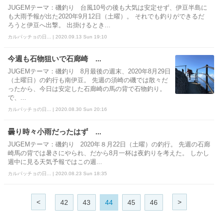
JUGEMテーマ：磯釣り 台風10号の後も大気は安定せず、伊豆半島に
も大雨予報が出た2020年9月12日（土曜）。 それでも釣りができるだ
ろうと伊豆へ出撃。 出掛けるとき...
カルパッチョの日... | 2020.09.13 Sun 19:10
今週も石物狙いで石廊崎 ...
JUGEMテーマ：磯釣り 8月最後の週末、2020年8月29日
（土曜日）の釣行も南伊豆。 先週の須崎の磯では散々だ
ったから、今日は安定した石廊崎の馬の背で石物釣り。
で、...
カルパッチョの日... | 2020.08.30 Sun 20:16
曇り時々小雨だったはず ...
JUGEMテーマ：磯釣り 2020年８月22日（土曜）の釣行。 先週の石廊
崎馬の背では暑さにやられ、だから8月一杯は夜釣りを考えた。 しかし
週中に見る天気予報ではこの週...
カルパッチョの日... | 2020.08.23 Sun 18:35
<
>
42
43
44
45
46