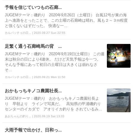
予報を信じていつもの石廊...
JUGEMテーマ：磯釣り 2020年9月26日（土曜日） 台風12号が東の海
上へ進路をとったことで、この土曜の石廊崎は晴れ、風も２～３m程度
と強くないはずだった。 快適な一...
カルパッチョの日... | 2020.09.27 Sun 22:55
足繁く通う石廊崎馬の背 ...
JUGEMテーマ：磯釣り 2020年9月19日(土曜日） この週
末は秋分の日により4連休。 だけど天気予報は今一つ。
そんな予報にあって初日の土曜日は大きくは崩れなさ
そ...
カルパッチョの日... | 2020.09.21 Mon 11:50
おかもっちキノコ農園社長...
JUGEMテーマ：磯釣り おかもっちキノコ農園社長よ
り 早朝より ラインで写真だ。 高知県の甲浦磯釣り
センターのイカダで アオリイカ釣りを されているみ...
あおちゃんの釣り... | 2020.09.19 Sat 13:33
大雨予報で出かけ、日和っ...