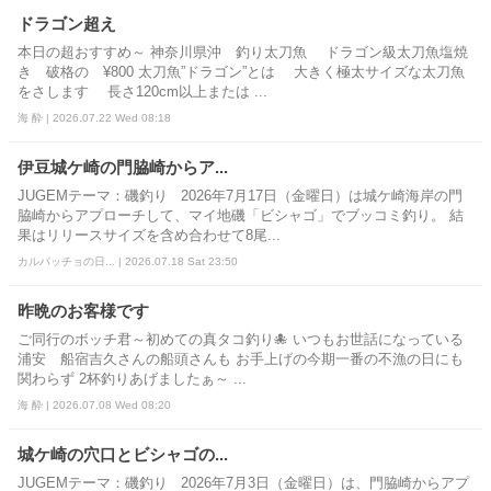
ドラゴン超え
本日の超おすすめ～ 神奈川県沖 釣り太刀魚 ドラゴン級太刀魚塩焼
き 破格の ¥800 太刀魚”ドラゴン”とは 大きく極太サイズな太刀魚
をさします 長さ120cm以上または ...
海 酔 | 2026.07.22 Wed 08:18
伊豆城ケ崎の門脇崎からア...
JUGEMテーマ：磯釣り 2026年7月17日（金曜日）は城ケ崎海岸の門
脇崎からアプローチして、マイ地磯「ビシャゴ」でブッコミ釣り。 結
果はリリースサイズを含め合わせて8尾...
カルパッチョの日... | 2026.07.18 Sat 23:50
昨晩のお客様です
ご同行のボッチ君～初めての真タコ釣り🐙 いつもお世話になっている
浦安 船宿吉久さんの船頭さんも お手上げの今期一番の不漁の日にも
関わらず 2杯釣りあげましたぁ～ ...
海 酔 | 2026.07.08 Wed 08:20
城ケ崎の穴口とビシャゴの...
JUGEMテーマ：磯釣り 2026年7月3日（金曜日）は、門脇崎からアプ