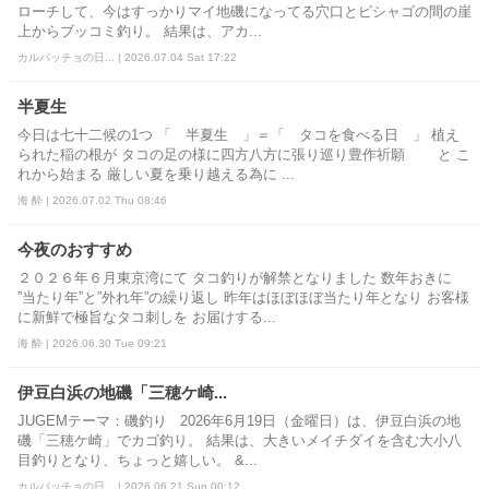
ローチして、今はすっかりマイ地磯になってる穴口とビシャゴの間の崖
上からブッコミ釣り。 結果は、アカ...
カルパッチョの日... | 2026.07.04 Sat 17:22
半夏生
今日は七十二候の1つ 「 半夏生 」＝「 タコを食べる日 」 植え
られた稲の根が タコの足の様に四方八方に張り巡り豊作祈願 と こ
れから始まる 厳しい夏を乗り越える為に ...
海 酔 | 2026.07.02 Thu 08:46
今夜のおすすめ
２０２６年６月東京湾にて タコ釣りが解禁となりました 数年おきに
”当たり年”と”外れ年”の繰り返し 昨年はほぼほぼ当たり年となり お客様
に新鮮で極旨なタコ刺しを お届けする...
海 酔 | 2026.06.30 Tue 09:21
伊豆白浜の地磯「三穂ケ崎...
JUGEMテーマ：磯釣り 2026年6月19日（金曜日）は、伊豆白浜の地
磯「三穂ケ崎」でカゴ釣り。 結果は、大きいメイチダイを含む大小八
目釣りとなり、ちょっと嬉しい。 &...
カルパッチョの日... | 2026.06.21 Sun 00:12