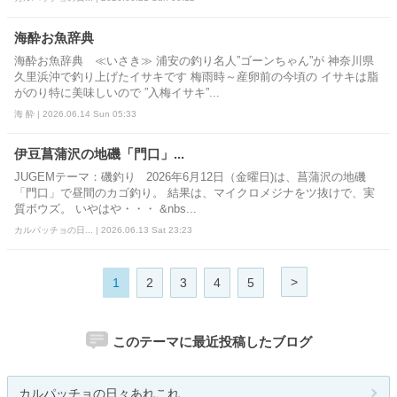
海酔お魚辞典
海酔お魚辞典 ≪いさき≫ 浦安の釣り名人”ゴーンちゃん”が 神奈川県
久里浜沖で釣り上げたイサキです 梅雨時～産卵前の今頃の イサキは脂
がのり特に美味しいので ”入梅イサキ”...
海 酔 | 2026.06.14 Sun 05:33
伊豆菖蒲沢の地磯「門口」...
JUGEMテーマ：磯釣り 2026年6月12日（金曜日)は、菖蒲沢の地磯
「門口」で昼間のカゴ釣り。 結果は、マイクロメジナをツ抜けで、実
質ボウズ。 いやはや・・・ &nbs...
カルパッチョの日... | 2026.06.13 Sat 23:23
>
1
2
3
4
5
このテーマに最近投稿したブログ
カルパッチョの日々あれこれ