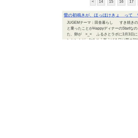
<
14
15
16
17
鶯の初鳴きが、ほっほけきょ って 
JUGEMテーマ：田舎暮らし すき焼き
と乗ったことがHappyディナーのStar
た、卵が >_< ふるさとラボに3月3日に
ンセンカが ^o^ そう言えば今日は鶯の
が降らずに良か...
風鈴の音も涼やか夏近し ＼(^o^)／
JUGEMテーマ：田舎暮らし 半額命 ✌
魚は腹からがセオリーなんだが・・・ 脂
温野菜にＯＮしてオリオンtime～ 
部、お客summer～用の台湾製大同電機
ないとね 電気...
陽焼けサロン? びーちらいふ倶楽部～ 
JUGEMテーマ：田舎暮らし 半額、無条
～ 長葱合わせて挽肉をジュっとな・・・料理