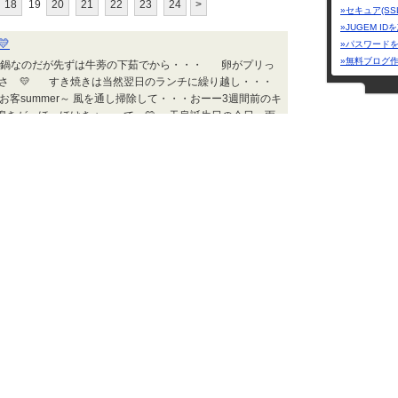
18
19
20
21
22
23
24
>
»セキュア(SS
»JUGEM I

»パスワード
»無料ブログ
の鍋なのだが先ずは牛蒡の下茹でから・・・ 卵がプリっ
tなのさ 💛 すき焼きは当然翌日のランチに繰り越し・・・
お客summer～ 風を通し掃除して・・・おーー3週間前のキ
初鳴きが、ほっほけきょ って 💛 天皇誕生日の今日、雨
ＺＥＮさんの 館山 毎日が SPECIAL | 2026.02.23 Mon 15:03
ＺＥＮさんの 館
Chaos
My First JUG
 サーモンのハラミであるぞよ ^o^ 川魚は皮から海の
身の多い鮭のハラミは皮をパリっとさせてから腹を焼く ✌
ジャンル
 春を通り越して夏の陽射しですぞ～ びーちらいふ倶楽
の炊飯器 ✌ 使い方指導と炊き上がりの確認に向けて炊いてみ
旅行
カテゴリー
ＺＥＮさんの 館山 毎日が SPECIAL | 2026.02.22 Sun 15:42
総合
(11
温泉
(32
💛
海外
(25
件に手が伸びる ^o^ 豆腐は別茹でして型崩れ防止対策
国内
(28
の達人ゼンさーん ^o^ いーいお天気summer～なのに