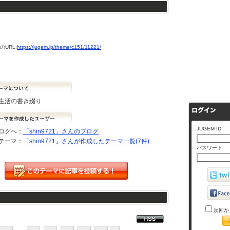
URL:
https://jugem.jp/theme/c151/11221/
生活の書き綴り
JUGEM ID
ログへ：
「shin9721」さんのブログ
テーマ：
「shin9721」さんが作成したテーマ一覧(7件)
パスワード
次回か