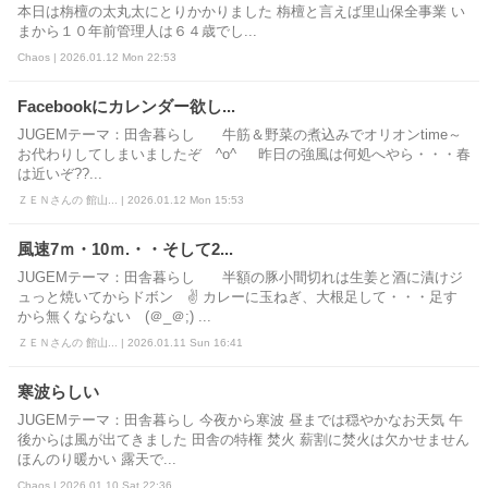
本日は栴檀の太丸太にとりかかりました 栴檀と言えば里山保全事業 い
まから１０年前管理人は６４歳でし...
Chaos | 2026.01.12 Mon 22:53
Facebookにカレンダー欲し...
JUGEMテーマ：田舎暮らし 牛筋＆野菜の煮込みでオリオンtime～
お代わりしてしまいましたぞ ^o^ 昨日の強風は何処へやら・・・春
は近いぞ??...
ＺＥＮさんの 館山... | 2026.01.12 Mon 15:53
風速7ｍ・10ｍ.・・そして2...
JUGEMテーマ：田舎暮らし 半額の豚小間切れは生姜と酒に漬けジ
ュっと焼いてからドボン ✌ カレーに玉ねぎ、大根足して・・・足す
から無くならない (＠_＠;) ...
ＺＥＮさんの 館山... | 2026.01.11 Sun 16:41
寒波らしい
JUGEMテーマ：田舎暮らし 今夜から寒波 昼までは穏やかなお天気 午
後からは風が出てきました 田舎の特権 焚火 薪割に焚火は欠かせません
ほんのり暖かい 露天で...
Chaos | 2026.01.10 Sat 22:36