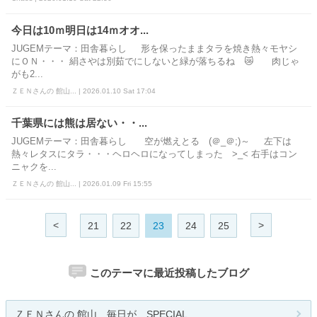
今日は10ｍ明日は14ｍオオ...
JUGEMテーマ：田舎暮らし 形を保ったままタラを焼き熱々モヤシ
にＯＮ・・・ 絹さやは別茹でにしないと緑が落ちるね 😿 肉じゃ
がも2...
ＺＥＮさんの 館山... | 2026.01.10 Sat 17:04
千葉県には熊は居ない・・...
JUGEMテーマ：田舎暮らし 空が燃えとる (＠_＠;)～ 左下は
熱々レタスにタラ・・・ヘロヘロになってしまった >_< 右手はコン
ニャクを...
ＺＥＮさんの 館山... | 2026.01.09 Fri 15:55
<
>
21
22
23
24
25
このテーマに最近投稿したブログ
ＺＥＮさんの 館山 毎日が SPECIAL