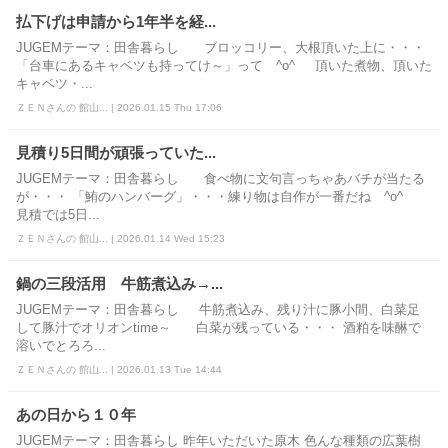
払下げは申請から1年半を経...
JUGEMテーマ：田舎暮らし ブロッコリー、大根頂いた上に・・・
「台車にあるキャベツも持ってけ～」って ^o^ 頂いた煮物、頂いた
キャベツ・...
ＺＥＮさんの 館山... | 2026.01.15 Thu 17:06
見積り5日間が頑張っていた...
JUGEMテーマ：田舎暮らし 食べ物に文句言っちゃあバチが当たる
が・・・ 「鮪のハンバーグ」・・・練り物は自作が一番だね ^o^
見積では5日...
ＺＥＮさんの 館山... | 2026.01.14 Wed 15:23
鍋の三段活用 牛筋煮込み→...
JUGEMテーマ：田舎暮らし 牛筋煮込み、残り汁に豚小間、白菜足
して豚汁でオリオンtime～ 白菜が残っている・・・ 酒粕を味醂で
溶いでとろろ...
ＺＥＮさんの 館山... | 2026.01.13 Tue 14:44
あの日から１０年
JUGEMテーマ：田舎暮らし 昨年いただいた原木 色んな種類の広葉樹