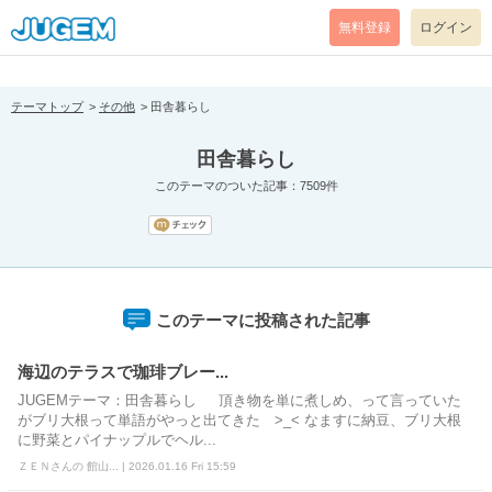
[pear_error: message="Success" code=0 mode=return level=notice
prefix="" info=""]
無料登録
ログイン
テーマトップ
その他
田舎暮らし
田舎暮らし
このテーマのついた記事：7509件
このテーマに投稿された記事
海辺のテラスで珈琲ブレー...
JUGEMテーマ：田舎暮らし 頂き物を単に煮しめ、って言っていた
がブリ大根って単語がやっと出てきた >_< なますに納豆、ブリ大根
に野菜とパイナップルでヘル...
ＺＥＮさんの 館山... | 2026.01.16 Fri 15:59