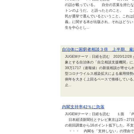
の話が載っている。 自分の言葉を持たな
トンのようだ。 と語ったとのこと。 こ
民が選挙で選んでいるということ。これは
義」に関する本が出版され、それはどうい
生を中心とし...
自治体に困窮者相談３倍 上半期、雇
JUGEMテーマ：日経を読む 2020/12/28
象とする自治体の「自立相談支援機関」に
39万1717（速報値）の新規相談が寄せ
型コロナウイルス感染拡大による雇用情勢
例年を大きく上回るペースで推移している
止...
内閣支持率42％に急落
JUGEMテーマ：日経を読む １面 「
日本経済新聞社とテレビ東京は25～27日
の前回調査から16ポイント低下した。不支
・・・ 内閣を「支持しない」の理由で１