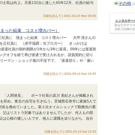
士気は向上。月産132台に達した65年12月、社員の給与
その他
(
日経を読んで | 2021.03.15 Mon 09:35
レンタルサーバー
あなたのクリ
200.71G
強まった結束 コスト増カバー）
人を正社員に 強まった結束 コスト増カバー 大坪 清さんの
0人を正社員に （赤字強調：当ブロガー） きっかけは
の派遣社員の契約期限が1年から3年に延長。09年には派遣契
ングオフを経て再び派遣で受け入れるか、請負契約に切り
リーマン・ショック後の不況下で、「派遣切り」や「雇い
日経を読んで | 2021.03.14 Sun 14:55
刊 「人間発見」 ポーラ社長の及川 美紀さんが掲載され
を辞め、東京の自宅を引き払う。宮城県石巻市に家族5人で
部長を務めていました。第２次オイルショックで勤務先の業
。父はリストラ対象ではありませんでしたが、何人もの部
父は心根の優しい人です。他人に退職を迫りながら、自分
日経を読んで | 2021.03.13 Sat 22:33