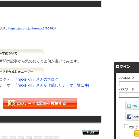
URL:
https://jugem.jp/theme/c2/26461/
新聞の記事から気のむくまま何か書いてみます。
JUGEM ID
ログへ：
「nikkeikiji」さんのブログ
テーマ：
「nikkeikiji」さんが作成したテーマ一覧(1件)
パスワード
次回か