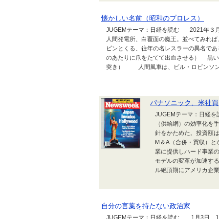
懐かしい名前（昭和のプロレス）
JUGEMテーマ：日経を読む 2021
人間発電所、白覆面の魔王。並べてみれば
ピンとくる、往年の名レスラーの異名で
のあたりに爪をたてて出血させる） 黒い
突き） 人間風車は、ビル・ロビンソン
パナソニック、米社買
JUGEMテーマ：日経
（供給網）の効率化を
針をかためた。投資額は
M＆A（合併・買収）と
業に提供しハード事業
モデルの変革が加速す
ル絶頂期にアメリカ企業に
自分の言葉を持たない政治家
JUGEMテーマ：日経を読む 1月3日