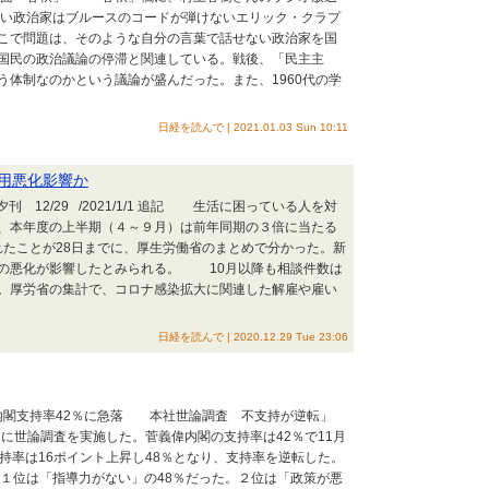
い政治家はブルースのコードが弾けないエリック・クラプ
こで問題は、そのような自分の言葉で話せない政治家を国
国民の政治議論の停滞と関連している。戦後、「民主主
う体制なのかという議論が盛んだった。また、1960代の学
日経を読んで | 2021.01.03 Sun 10:11
用悪化影響か
 夕刊 12/29 /2021/1/1 追記 生活に困っている人を対
、本年度の上半期（４～９月）は前年同期の３倍に当たる
られたことが28日までに、厚生労働省のまとめで分かった。新
の悪化が影響したとみられる。 10月以降も相談件数は
。厚労省の集計で、コロナ感染拡大に関連した解雇や雇い
日経を読んで | 2020.12.29 Tue 23:06
内閣支持率42％に急落 本社世論調査 不支持が逆転」
に世論調査を実施した。菅義偉内閣の支持率は42％で11月
持率は16ポイント上昇し48％となり、支持率を逆転した。
位は「指導力がない」の48％だった。２位は「政策が悪