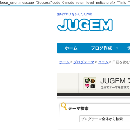
[pear_error: message="Success" code=0 mode=return level=notice prefix="" info=""
無料ブログをかんたん作成
ホーム
>
ブログテーマ
>
コラム
>
日経を読む