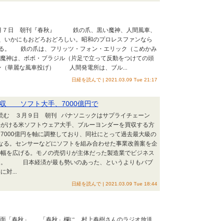
年３月７日 朝刊『春秋』 鉄の爪、黒い魔神、人間風車、
、いかにもおどろおどろしい。昭和のプロレスファンなら
ある。 鉄の爪は、フリッツ・フォン・エリック（こめかみ
魔神は、ボボ・ブラジル（片足で立って反動をつけての頭
（華麗な風車投げ） 人間発電所は、ブル...
日経を読んで | 2021.03.09 Tue 21:17
収 ソフト大手、7000億円で
を読む ３月９日 朝刊 パナソニックはサプライチェーン
手がける米ソフトウェア大手、ブルーヨンダーを買収する方
7000億円を軸に調整しており、同社にとって過去最大級の
なる。センサーなどにソフトを組み合わせた事業改善案を企
の幅を広げる。モノの売切りが主体だった製造業でビジネス
る。 日本経済が最も勢いのあった、というよりもバブ
対...
日経を読んで | 2021.03.09 Tue 18:44
 1面「春秋」 「春秋」欄に、村上春樹さんのラジオ放送