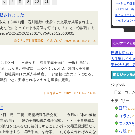
6
7
8
9
10
11
>
»セキュア(SS
»JUGEM I
載されました
»パスワード
»無料ブログ
汐さん（３年１組、石川義塾中出身）の文章が掲載されまし
「あなたにとって止まる勇気は何ですか？」 という課題に対
rticle/DGXZQOCD2861Y0Y5A820C2000000/
学校法人石川高等学校 公式ブログ | 2025.10.07 Tue 09:00
日経を読んで
人生楽しく生
年12月23日 「三菱ケミ、成果主義全面に 一般社員にも、
学校法人石川
門変革、よそ者が突破口 三菱ケミカルHD、外国人を社長
一般社員向けの新人事精度」 評価軸は次のようになる。
職務ごとに要求されるスキルを事前に定義。
ジャンル
日記・コラ
日経を読んで | 2021.03.16 Tue 14:15
カテゴリー
に
日記
(10
３月14日 島 正博（島精機製作所会長） 今月の『私の履歴
コラム
(
い主が現れ、手袋の全自動編み機を完成。 ・・・全自動編み
つぶや
その納期を出来るだけ前倒しすることが我々の最重要課題だっ
お題
(11
％上乗せする「増産手当」を考案。「たくさん作ればみんな