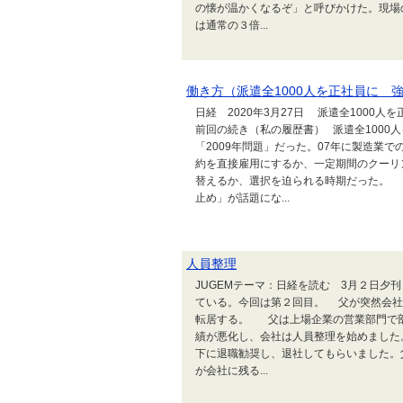
の懐が温かくなるぞ」と呼びかけた。現場の
は通常の３倍...
働き方（派遣全1000人を正社員に 
日経 2020年3月27日 派遣全1000
前回の続き（私の履歴書） 派遣全100
「2009年問題」だった。07年に製造業で
約を直接雇用にするか、一定期間のクーリ
替えるか、選択を迫られる時期だった。 
止め」が話題にな...
人員整理
JUGEMテーマ：日経を読む 3月２日夕
ている。今回は第２回目。 父が突然会社
転居する。 父は上場企業の営業部門で
績が悪化し、会社は人員整理を始めました
下に退職勧奨し、退社してもらいました。
が会社に残る...