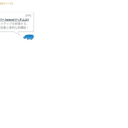
164テーマ)
[PR]
 heteml [ヘテムル]
エイティブを刺激する、
Bの大容量と便利な高機能！