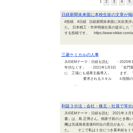
1
2
3
4
5
日経新聞未来面に本校生徒の文章が掲
#投稿 #日経 日経新聞未来面に矢吹美
た。 日本精工・市井明俊社長の提示した
する投稿です。 https://www.nikkei.com/a
三菱ケミカルの人事
JUGEMテーマ：日経を読む ・2020
年功なくす」 ・2021年1月3日 「名
に 工場にも成果主義導入」 まず、「
要求されるスキル ４段階の
...
利益３分法：会社・株主・社員で等分
JUGEMテーマ：日経を読む 2021年
書』は、島 正博さん。倒産寸前のとき救
機は完成発表直後600台の受注があり、
た。 そこで私は１台につき基本給を１