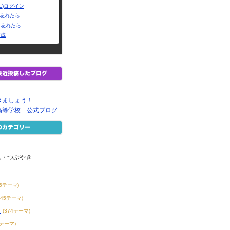
L)ログイン
Dを忘れたら
を忘れたら
作成
きましょう！
高等学校 公式ブログ
ム・つぶやき
55テーマ)
145テーマ)
き
(374テーマ)
8テーマ)