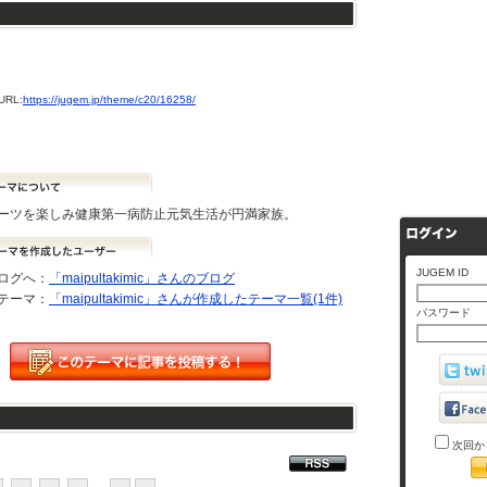
RL:
https://jugem.jp/theme/c20/16258/
ーツを楽しみ健康第一病防止元気生活が円満家族。
JUGEM ID
ログへ：
「maipultakimic」さんのブログ
テーマ：
「maipultakimic」さんが作成したテーマ一覧(1件)
パスワード
次回か