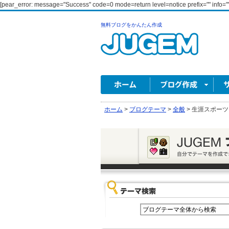
[pear_error: message="Success" code=0 mode=return level=notice prefix="" info=""
無料ブログをかんたん作成
ホーム
>
ブログテーマ
>
全般
>
生涯スポーツ