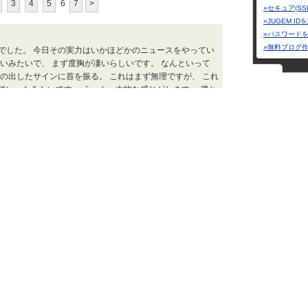
3
4
5
6
7
>
»セキュア(SS
»JUGEM I
»パスワード
»無料ブログ
でした。 今日その実力はいかほどかのニュースをやってい
いみたいで、 まず度胸が凄いらしいです。 なんといって
の出したサインに首を振る。 これはまず無理ですが、 これ
ていったみたいです。 うーん、大物な感じがします。 僕と
頑張ってほしいです。 JUGEM...
ひかり日記 | 2014.03.14 Fri 19:27
ひかり日記
ジャンル
頑張っています。 今日はC大阪と広島の試合。 C大阪は勝利
てしまいました。。。 すげー、なんかこういうのって楽し
スポーツ
と試合できるってすごいです。 これ知ってたらサッカーやっ
カテゴリー
テーマ：生涯スポーツ
全般
(12
ひかり日記 | 2014.03.11 Tue 21:37
バスケ
(
バレー
(
格闘技
(
籍ですか！！ 焦らせたな(*´∀｀）/ 大迫さん、ご結婚おめ
ゴルフ
デルの三輪麻未さんがお相手ということで、 また素敵な奥さ
(
モデルなら海外でも働ける♪ 二人で頑張ってください。
テニス
(