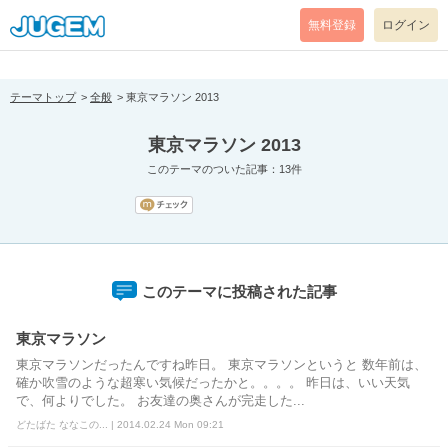
[pear_error: message="Success" code=0 mode=return level=notice
prefix="" info=""]
無料登録
ログイン
テーマトップ
全般
東京マラソン 2013
東京マラソン 2013
このテーマのついた記事：13件
このテーマに投稿された記事
東京マラソン
東京マラソンだったんですね昨日。 東京マラソンというと 数年前は、
確か吹雪のような超寒い気候だったかと。。。。 昨日は、いい天気
で、何よりでした。 お友達の奥さんが完走した...
どたばた ななこの... | 2014.02.24 Mon 09:21