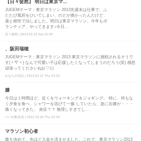
【日々徒然】 明日は東京マ...
JUGEMテーマ：東京マラソン 2013先週末は仕事で、ふ
たたび風邪をひいてしまい、のどが痛かったんだけど、
薬と根性で治しました。明日は東京マラソン。今年もボ
ランティア、やってきます♪今日...
日々徒然 | 2013.02.23 Sat 22:05
、阪田瑞穂
JUGEMテーマ：東京マラソン 2013 東京マラソンに挑戦されるそうで
す(〃'∇'〃) なんで可愛い子は応援したくなってしまうのだろう(笑) 感想
頑張ってくださいね(≧▽≦)
かなたの日記 | 2013.02.21 Thu 23:32
膝
今日は１時間ほど、近くをウォーキング＆ジョギング。 特に、何もな
く夕食を食べ、シャワーを浴びて一服 していたら、急に右膝が・・・
痛くなってきた。 炎症？？ 無理しすぎてし...
パパの私生活 | 2012.10.04 Thu 22:53
マラソン初心者
腹を決めて、先ほど入金を済ませました。これで、東京マラソン2013