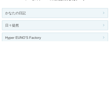
かなたの日記
日々徒然
Hyper EUNO'S Factory
通勤ランで月間３００キロ走る！
どたばた ななこの日記
関連カテゴリー
全般
バスケ
バレー
格闘技
ゴルフ
テニス
高校野球
大学野球
プロ野球