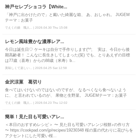
神戸セレブショコラ【White...
「神戸に出かけたので」と戴いた綺麗な箱、 あ、おしゃれ。 JUGEM
テーマ：お菓子
でえくの娘 職人... | 2026.04.30 Thu 15:08
レモン風味豊かな濃厚レア...
今日は誕生日♡ ケーキは自分で手作りします(^^;ゞ 実は、今日から後
期高齢者！ こんなに長生きしてしまった(笑) でも、とりあえずの目標
は77歳（喜寿）からの88歳（米寿）b...
美味しくて楽しい... | 2026.04.25 Sat 12:58
金沢涼菓 葛切り
食べてはいけないのではないのですが、 なるべくなら食べないよう
に、 と言われているのが、 果物と生野菜。 JUGEMテーマ：お菓子
でえくの娘 職人... | 2026.04.23 Thu 12:02
簡単！見た目も可愛いアレ...
＜本日のおすすめレシピ＞ 〜 見た目も可愛いアレンジ桜餅♪の作り方
〜 https://cookpad.com/jp/recipes/19230348 桜の葉の代わりに花びらを
アクセントにした可愛い桜...