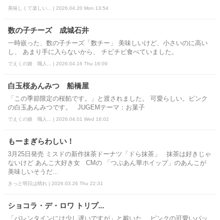
美味しくて楽しい... | 2026.04.20 Mon 13:54
数の子チーズ 成城石井
一時嵌った、数の子チーズ「数チー」 美味しいけど、小さいのに高い
し、 あまり手に入らないから、 チビチビ食べていました。
でえくの娘 職人... | 2026.04.16 Thu 16:09
白玉桜あんみつ 船橋屋
「この季節限定の桜餡です。」と渡されました。 可愛らしい。ピンク
の白玉あんみつです。 JUGEMテーマ：お菓子
でえくの娘 職人... | 2026.04.01 Wed 16:02
もーまぎらわしい！
3月25日発売 ミスドの新作抹茶ドーナツ「ドら抹茶」 抹茶は好きじゃ
ないけど あんこ大好き女 CMの 「つぶあん華ホイップ」のあんこが
美味しいそうだ...
きっと明日は晴れ | 2026.03.26 Thu 22:31
ショコラ・デ・ロワ トリプ...
「バレンタインには少し遅いですが」と戴いた、 ピンクの可愛いパッ