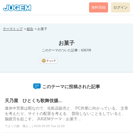
[pear_error: message="Success" code=0 mode=return level=notice
prefix="" info=""]
無料登録
ログイン
テーマトップ
総合
お菓子
お菓子
このテーマのついた記事：6357件
このテーマに投稿された記事
天乃屋 ひとくち歌舞伎揚...
連休中営業は暇なので、化粧品販売と、 PC作業に向かっている。 文章
を考えたり、サイトの配置を考える、 普段しないことをしていると、
脳疲労を起こす。 JUGEMテーマ：お菓子...
でえくの娘 職人... | 2026.05.05 Tue 11:02