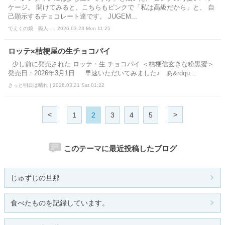
ケージ。 開けてみると、こちらもピンクで「私は高級だから」と、 自
己顕示するチョコレート達です。 JUGEM...
でえくの娘 職人... | 2026.03.23 Mon 11:25
ロッテ×桔梗屋の生チョコパイ
少し前に発売された ロッテ・生 チョコパイ ＜桔梗信玄きな粉黒蜜＞
発売日：2026年3月1日 早速いただいてみました♪ あ&rdqu...
きっと明日は晴れ | 2026.03.21 Sat 01:22
<
>
1
2
3
4
5
このテーマに最近投稿したブログ
じゅずじの旦那
食べたものを記録しています。