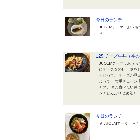
今日のランチ
JUGEMテーマ：おう
き
125.チーズ牛丼（丼
JUGEMテーマ：おう
にチーズをのせ、 蓋を
くじって、 チーズが見
ようで、 大手チェーン
ャス。 また食べたい丼
ン！どんぶり七変化！ 「丼
今日のランチ
＃ JUGEMテーマ：お