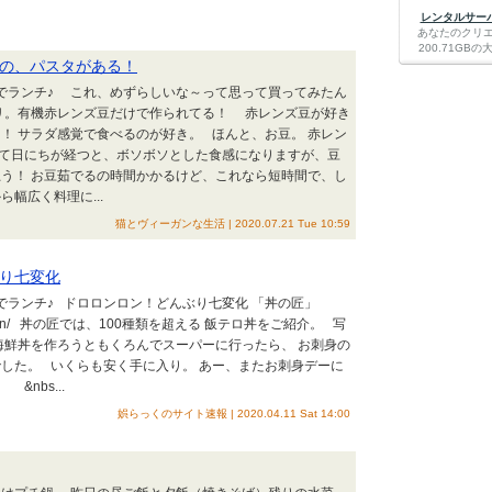
レンタルサーバー
あなたのクリ
200.71G
の、パスタがある！
ちでランチ♪ これ、めずらしいな～って思って買ってみたん
リ。有機赤レンズ豆だけで作られてる！ 赤レンズ豆が好き
！ サラダ感覚で食べるのが好き。 ほんと、お豆。 赤レン
して日にちが経つと、ボソボソとした食感になりますが、豆
う！ お豆茹でるの時間かかるけど、これなら短時間で、し
幅広く料理に...
猫とヴィーガンな生活 | 2020.07.21 Tue 10:59
り七変化
ちでランチ♪ ドロロンロン！どんぶり七変化 「丼の匠」
moo.jp/don/ 丼の匠では、100種類を超える 飯テロ丼をご紹介。 写
鮮丼を作ろうともくろんでスーパーに行ったら、 お刺身の
した。 いくらも安く手に入り。 あー、またお刺身デーに
nbs...
娯らっくのサイト速報 | 2020.04.11 Sat 14:00