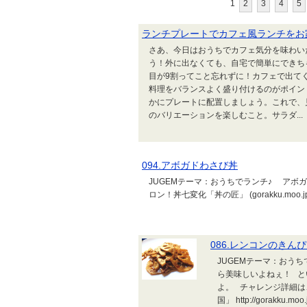
1
2
3
4
5
ランチプレートでカフェ風ランチをお
さあ、今日はおうちでカフェ気分を味わい
う！外に出なくても、自宅で簡単にできち
目が9割ってこと忘れずに！カフェで出て
料理をバランスよく盛り付けるのがポイン
かにプレートに配置しましょう。これで、
のバリエーションを楽しむこと。サラダ...
094.アボガドわさび丼
JUGEMテーマ：おうちでランチ♪ アボ
ロン！丼七変化「丼の匠」 (gorakku.m
086.レンコンのきん
JUGEMテーマ：おう
ら美味しいよねぇ！ と
よ。 チャレンジ詳細は
国」 http://gorakku