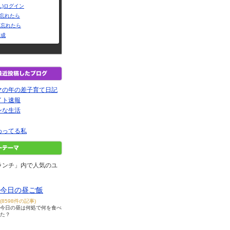
L)ログイン
Dを忘れたら
を忘れたら
作成
マの年の差子育て日記
イト速報
ンな生活
わってる私
ランチ」内で人気のユ
今日の昼ご飯
(8598件の記事)
今日の昼は何処で何を食べ
た？