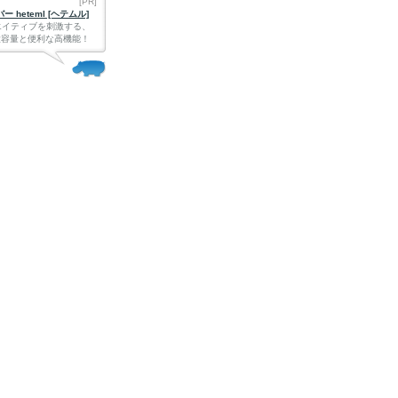
[PR]
 heteml [ヘテムル]
エイティブを刺激する、
Bの大容量と便利な高機能！