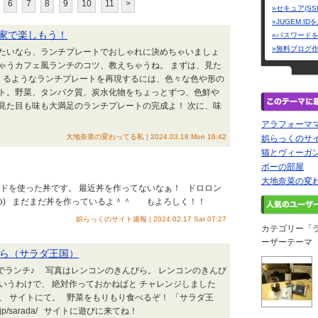
6
7
8
9
10
11
>
»セキュア(SS
»JUGEM I
家で楽しもう！
»パスワード
»無料ブログ
たいなら、ランチプレートでおしゃれに決めちゃいましょ
ゃうカフェ風ランチのコツ、教えちゃうね。 まずは、見た
くるようなランチプレートを再現するには、色々な色や形の
ト。野菜、タンパク質、炭水化物をちょっとずつ、色鮮や
見た目も味も大満足のランチプレートの完成よ！ 次に、味
アラフォーマ
大地奈菜の変わってる私 | 2024.03.18 Mon 16:42
娯らっくのサ
猫とヴィーガ
ポーの部屋
大地奈菜の変
ガドを使った丼です。 最近丼を作ってないなぁ！ ドロロン
oo.jp) まだまだ丼を作っているよ＾＾ もよろしく！！
娯らっくのサイト速報 | 2024.02.17 Sat 07:27
カテゴリー「
ーザーテーマ
ぴら（サラダ王国）
ちでランチ♪ 写真はレンコンのきんぴら。 レンコンのきんぴ
いうわけで、 絶対作っておかねばと チャレンジしました
、 サイトにて。 野菜をもりもり食べるぞ！ 「サラダ王
.moo.jp/sarada/ サイトに遊びに来てね！