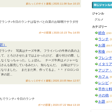
娯らっくのサイト速報 | 2020.11.08 Sun 10:15
ジャンル
グルメ
ちでランチ♪今日のランチは塩サバと白菜のお味噌汁サラダ付
カテゴリー
総合
ポーの部屋 | 2020.10.15 Thu 14:55
(29
ランチ
(
の匠）
お酒
(89
ちでランチ♪ 写真はチーズ牛丼。 フライパンの牛丼の具の上
和食
(70
して、とろけさせたまではよかったけど、 盛り付けの際、し
フレン
えなくなっちゃった。しょぼん。 チーズ牛丼はメジャーな
イタリ
店さんも販売しているみたい。 知らなんだ。 お味はデリシ
になりました。 まだまだ丼、作ってるよ。＾＾ ドロロンロ
アジア
の匠...
カフェ
(
娯らっくのサイト速報 | 2020.10.05 Mon 12:57
レシピ
(
手作り
その他
(
うちでランチ♪ 今日のランチ
お題
(47
ポーの部屋 | 2020.07.22 Wed 13:19