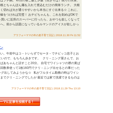
はプチ鍋。 昨日の昼ご飯と夕飯（焼きそば）残りの水菜、
根とちゃんぽん麺を入れて煮込むだけの簡単ランチ。 大根
く切れば火が通りやすいから本当にすぐ出来る☆ これに、
椒をつければ完璧！ おチビちゃんも、これを刻めばOKで
麺を買いに近所のスーパーに行ったら、おやつも欲しくなって
ーへ。前から話題になっているルマンドのアイスが欲しかっ
アラフォーママの年の差子育て日記 | 2018.11.30 Fri 11:52
ン
い。午前中はコ－トいらずでセータ－でチビッコ息子とお
ないので、もちろん歩きです。 クリ－ニング屋さんで、お
ばあちゃんと話すこと20分。 自宅でワイシャツの襟の黄ば
回数券使って1枚160円でクリ－ニング出せるとの事だった
ング出してみようかな☆ 私がフルタイム勤務の時はワイシ
までクリ－ニングでしたが 最近では家で洗濯できるものは
アラフォーママの年の差子育て日記 | 2018.11.29 Thu 13:10