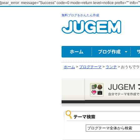
[pear_error: message="Success" code=0 mode=return level=notice prefix="" info=""
無料ブログをかんたん作成
ホーム
>
ブログテーマ
>
ランチ
>
おうちでラ