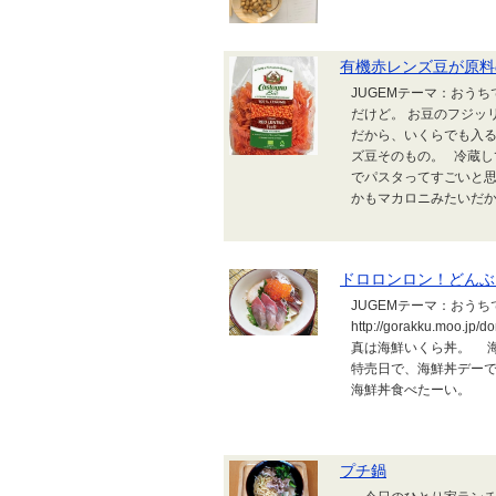
有機赤レンズ豆が原料
JUGEMテーマ：おう
だけど。 お豆のフジッ
だから、いくらでも入る
ズ豆そのもの。 冷蔵
でパスタってすごいと思
かもマカロニみたいだから
ドロロンロン！どんぶ
JUGEMテーマ：おう
http://gorakku.
真は海鮮いくら丼。 海
特売日で、海鮮丼デーで
海鮮丼食べたーい。 &
プチ鍋