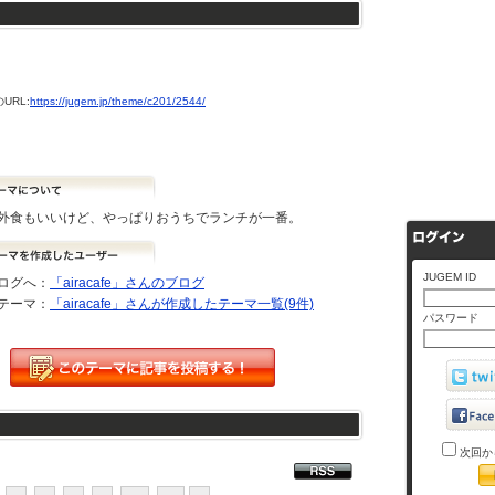
URL:
https://jugem.jp/theme/c201/2544/
外食もいいけど、やっぱりおうちでランチが一番。
JUGEM ID
ログへ：
「airacafe」さんのブログ
テーマ：
「airacafe」さんが作成したテーマ一覧(9件)
パスワード
次回か