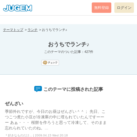
[pear_error: message="Success" code=0 mode=return level=notice
prefix="" info=""]
無料登録
ログイン
テーマトップ
ランチ
おうちでランチ♪
おうちでランチ♪
このテーマのついた記事：427件
このテーマに投稿された記事
ぜんざい
季節外れですが、今日のお昼はぜんざい＾＾； 先日、こ
つこつ煮た小豆が冷凍庫の中に埋もれていたんですーー
ー あぁ・・・ 桜餅を作ろうと思って冷凍して、そのまま
忘れられていたのね。...
＊好きなものだけ... | 2009.04.15 Wed 20:18