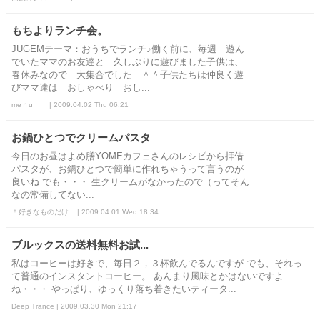
もちよりランチ会。
JUGEMテーマ：おうちでランチ♪働く前に、毎週 遊ん
でいたママのお友達と 久しぶりに遊びました子供は、
春休みなので 大集合でした ＾＾子供たちは仲良く遊
びママ達は おしゃべり おし...
meｎu | 2009.04.02 Thu 06:21
お鍋ひとつでクリームパスタ
今日のお昼はよめ膳YOMEカフェさんのレシピから拝借
パスタが、お鍋ひとつで簡単に作れちゃうって言うのが
良いね でも・・・ 生クリームがなかったので（ってそん
なの常備してない...
＊好きなものだけ... | 2009.04.01 Wed 18:34
ブルックスの送料無料お試...
私はコーヒーは好きで、毎日２，３杯飲んでるんですが でも、それっ
て普通のインスタントコーヒー。 あんまり風味とかはないですよ
ね・・・ やっぱり、ゆっくり落ち着きたいティータ...
Deep Trance | 2009.03.30 Mon 21:17