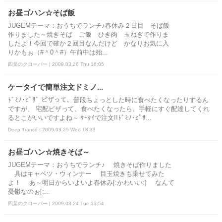
お昼ゴハン☆そば飯
JUGEMテーマ：おうちでランチ♪春休み２日目 そば飯
作りました～焼きそば ご飯 ひき肉 玉ねぎで作りま
したよ！今回で確か２回目なんだけど かなりお気に入
りかもぉ（#＾0＾#）午前中は殆...
四葉のクローバー | 2009.03.26 Thu 16:05
ケータイで簡単注文ドミノ...
ﾄﾞﾐﾉ･ﾋﾟｻﾞ ピザって、普段ちょっとした時に食べたくなったりするん
ですが、 宅配ピザって、食べたくなったら、手軽にすぐ配達してくれ
るとこがいいですよね～ ｹｰﾀｲで注文!!ﾄﾞﾐﾉ･ﾋﾟｻ...
Deep Trance | 2009.03.25 Wed 18:33
お昼ゴハン☆焼きそば～
JUGEMテーマ：おうちでランチ♪ 焼きそば作りました
具はキャベツ・ウィンナー 目玉焼きも乗せてみた
よ！ あ～明日からいよいよ春休み[:かわいい:] なんて
憂鬱なのぉ[:...
四葉のクローバー | 2009.03.24 Tue 13:54