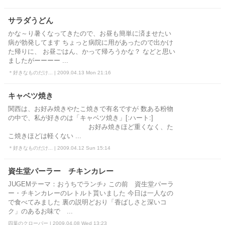
サラダうどん
かな～り暑くなってきたので、お昼も簡単に済ませたい
病が勃発してます ちょっと病院に用があったので出かけ
た帰りに、 お昼ごはん、かって帰ろうかな？ などと思い
ましたがーーーー ...
＊好きなものだけ... | 2009.04.13 Mon 21:16
キャベツ焼き
関西は、お好み焼きやたこ焼きで有名ですが 数ある粉物
の中で、私が好きのは「キャベツ焼き」[:ハート:]
お好み焼きほど重くなく、た
こ焼きほどは軽くない ...
＊好きなものだけ... | 2009.04.12 Sun 15:14
資生堂パーラー チキンカレー
JUGEMテーマ：おうちでランチ♪ この前 資生堂パーラ
ー・チキンカレーのレトルト貰いました 今日は一人なの
で食べてみました 裏の説明どおり「香ばしさと深いコ
ク」のあるお味で ...
四葉のクローバー | 2009.04.08 Wed 13:23