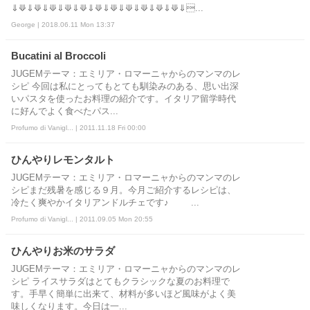
⇓⟱⇓⟱⇓⟱⇓⟱⇓⟱⇓⟱⇓⟱⇓⟱⇓⟱⇓⟱⇓⟱⇓...
George | 2018.06.11 Mon 13:37
Bucatini al Broccoli
JUGEMテーマ：エミリア・ロマーニャからのマンマのレ
シピ 今回は私にとってもとても馴染みのある、思い出深
いパスタを使ったお料理の紹介です。イタリア留学時代
に好んでよく食べたパス...
Profumo di Vanigl... | 2011.11.18 Fri 00:00
ひんやりレモンタルト
JUGEMテーマ：エミリア・ロマーニャからのマンマのレ
シピまだ残暑を感じる９月。今月ご紹介するレシピは、
冷たく爽やかイタリアンドルチェです♪ ...
Profumo di Vanigl... | 2011.09.05 Mon 20:55
ひんやりお米のサラダ
JUGEMテーマ：エミリア・ロマーニャからのマンマのレ
シピ ライスサラダはとてもクラシックな夏のお料理で
す。手早く簡単に出来て、材料が多いほど風味がよく美
味しくなります。今日は一...