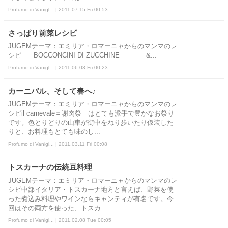
Profumo di Vanigl... | 2011.07.15 Fri 00:53
さっぱり前菜レシピ
JUGEMテーマ：エミリア・ロマーニャからのマンマのレ
シピ BOCCONCINI DI ZUCCHINE &...
Profumo di Vanigl... | 2011.06.03 Fri 00:23
カーニバル、そして春へ♪
JUGEMテーマ：エミリア・ロマーニャからのマンマのレ
シピil carnevale＝謝肉祭 はとても派手で豊かなお祭り
です。色とりどりの山車が街中をねり歩いたり仮装した
りと、お料理もとても味のし...
Profumo di Vanigl... | 2011.03.11 Fri 00:08
トスカーナの伝統豆料理
JUGEMテーマ：エミリア・ロマーニャからのマンマのレ
シピ中部イタリア・トスカーナ地方と言えば、野菜を使
った煮込み料理やワインならキャンティが有名です。今
回はその両方を使った、トスカ...
Profumo di Vanigl... | 2011.02.08 Tue 00:05