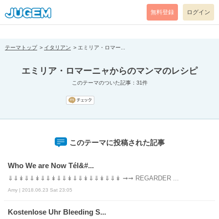
[pear_error: message="Success" code=0 mode=return level=notice
prefix="" info=""]
無料登録
ログイン
テーマトップ
イタリアン
エミリア・ロマー...
エミリア・ロマーニャからのマンマのレシピ
このテーマのついた記事：31件
このテーマに投稿された記事
Who We are Now Tél&#...
⇓⇓↡⇓⇓↡⇓⇓↡⇓⇓↡⇓⇓↡⇓⇓↡⇓⇓↡ ➞➞ REGARDER ...
Amy | 2018.06.23 Sat 23:05
Kostenlose Uhr Bleeding S...