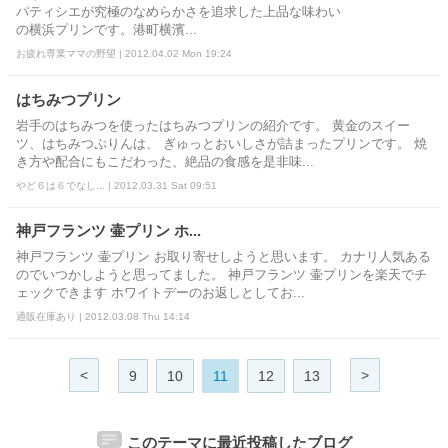
パティシエが究極のなめらかさを追求した上品な味わい
の横浜プリンです。港町横濱...
お疲れ専業ママの野望 | 2012.04.02 Mon 19:24
はちみつプリン
岩手のはちみつを使ったはちみつプリンの紹介です。 黄金のスイー
ツ、はちみつぷりんは、 ぎゅっとおいしさが詰まったプリンです。 焼
き方や配合にもこだわった、絶品の食感を是非味...
やど６は６でなし... | 2012.03.31 Sat 09:51
神戸フランツ 壷プリン ホ...
神戸フランツ 壷プリン お取り寄せしようと思います。 カナリ人気ある
のでいつかしようと思ってました。 神戸フランツ 壷プリンを楽天でチ
ェックできます ホワイトデーのお返しとしてお...
通販在庫あり | 2012.03.08 Thu 14:14
<
>
9
10
11
12
13
このテーマに最近投稿したブログ