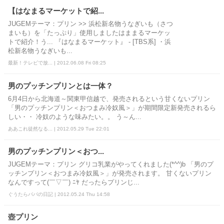
【はなまるマーケットで紹...
JUGEMテーマ：プリン >> 浜松新名物うなぎいも（さつ
まいも）を「たっぷり」使用しましたはままるマーケッ
トで紹介！う... 『はなまるマーケット』 - [TBS系] ・浜
松新名物うなぎいも...
最新！テレビで放... | 2012.06.08 Fri 08:25
男のプッチンプリンとは一体？
6月4日から北海道～関東甲信越で、発売されるという甘くないプリン
「男のプッチンプリン＜おつまみ冷奴風＞」が期間限定新発売されるら
しい・・ 冷奴のような味みたい。。 う～ん...
ああこれ徒然なる... | 2012.05.29 Tue 22:01
男のプッチンプリン＜おつ...
JUGEMテーマ：プリン グリコ乳業がやってくれました(*^^)b 「男のプ
ッチンプリン＜おつまみ冷奴風＞」が発売されます。 甘くないプリン
なんですって(￣▽￣) ﾆﾔ だったらプリンじ...
ぐうたらパパの日記 | 2012.05.24 Thu 14:58
壺プリン