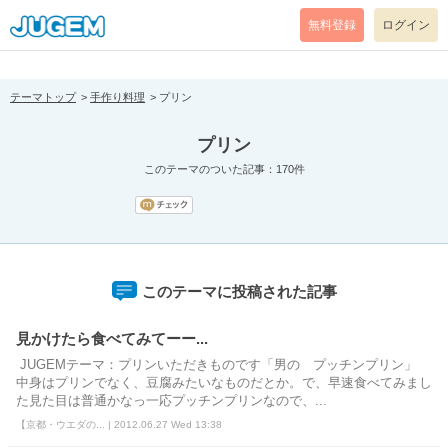
[pear_error: message="Success" code=0 mode=return level=notice
prefix="" info=""]
無料登録
ログイン
テーマトップ
手作り料理
プリン
プリン
このテーマのついた記事：170件
このテーマに投稿された記事
見かけたら食べてみてーー...
JUGEMテーマ：プリンいただきものです「男の プッチンプリン」
中身はプリンでなく、豆腐みたいなものだとか。で、早速食べてみまし
た見た目は普通かなっ一応プッチンプリンなので、...
【京都・ウエダの... | 2012.06.27 Wed 13:38