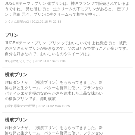
JUGEMテーマ：プリン 壺プリンは、神戸フランツで販売されているよ
うですね。 見た感じでは、生クリームの下にプリンがあると。 壺プリ
ン：詳細 元々、プリンに生クリームって相性が中々...
とくさん日記ver2 | 2012.05.18 Fri 22:33
プリン
JUGEMテーマ：プリン プリンっておいしいですよね身近では、彼氏
のお父さんがプリンが好きなので、父の日とかで買うことが多いです。
自分も好きなので、おいしいものやスイーツはよ...
すらおのひとりごと | 2012.04.07 Sat 21:36
横濱プリン
昨日ダンナが、【横濱プリン】をもらってきました。新
鮮な卵と生クリーム、バターを贅沢に使い、フランセの
パティシエが究極のなめらかさを追求した上品な味わい
の横浜プリンです。港町横濱...
お疲れ専業ママの野望 | 2012.04.02 Mon 19:25
横濱プリン
昨日ダンナが、【横濱プリン】をもらってきました。新
鮮な卵と生クリーム、バターを贅沢に使い、フランセの