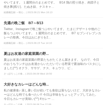
やいてます。 １週間分のまとめです。 8/14 鶏の照り焼き、肉団子と
焼き豚(残り)、たぬき奴、ナスキャ...
結婚備忘録 ～初心... | 2023.08.21 Mon 16:13
先週の晩ご飯 8/7～8/13
Twitter、Instagramで晩ご飯つぶやいてます。 たまにデザートや他のご
飯もつぶやいてます。 １週間分のまとめです。 8/7 セブンイレブンカ
レーの祭典。今日はおにぎりを2...
結婚備忘録 ～初心... | 2023.08.15 Tue 14:10
夏はお友達の家庭菜園の野...
夏はお友達の家庭菜園の野菜たちがたくさん届きます。 なので、今日
のおうちランチはお友達からいただいている野菜で醤油味のパスタにし
ました(^^) オクラ、ササゲ、ナス、キュウリ、ピ...
さっぽろっこの食... | 2023.08.09 Wed 19:50
大好きなカレーはどんな時...
私の健康食♪ 蒸し暑い日が続いても食欲は落ちないけど、大好きなカレ
ーはどんな時でも食べたい!! 今日は辛味をちょっとアップしてみた。
今日もカレーが美味い(^^) #カレー ...
さっぽろっこの食... | 2023.08.08 Tue 22:06