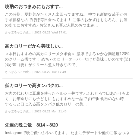
晩酌のおつまみにもおすす...
この時期、夏野菜がたくさん出回ってますね。 中でも新鮮な茄子がお
手頃価格なのでほぼ毎日食べてます！ ご飯のおかずはもちろん、お酒
のあてにおすすめ♪ お父さんも喜ぶ人気のおつまみ...
さっぽろっこの食... | 2023.08.23 Wed 17:01
高カロリーだから美味しい...
＜本日おすすめの高カロリーメタボ食＞ 濃厚でまろやかな満足度120%
のクリーム煮です！ めちゃカロリーオーバーだけど美味しいのです(笑)
我が姫（妻）がクリーム煮大好きなので、...
さっぽろっこの食... | 2023.08.22 Tue 17:49
低カロリーで高タンパクの...
お肉の代わりに豆腐を使ったヘルシー丼です♪ ふわとろで口あたりもよ
く、お年寄りにも子どもにもおすすめな一品です(^^)b 食欲のない時、
するっと口に入る高タンパク低カロリーの美...
さっぽろっこの食... | 2023.08.21 Mon 21:46
先週の晩ご飯 8/14～8/20
Instagramで晩ご飯つぶやいてます。 たまにデザートや他のご飯もつぶ