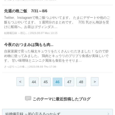
先週の晩ご飯 7/31～8/6
Twitter、Instagramで晩ご飯つぶやいてます。 たまにデザートや他のご
飯もつぶやいてます。 １週間分のまとめです。 7/31 乳がん検診を受
けに船堀へ。お昼はゴヴィンダス...
結婚備忘録 ～初心... | 2023.08.07 Mon 13:15
今夜のおつまみは鶏もも肉...
自家菜園で育った極太キュウリをたくさんいただきました！ なので炒
め物に使ってみました。 鶏肉とキュウリのプリプリ食感が美味しいで
す。 甘い味噌味とニンニク風味も食欲をそそりま...
さっぽろっこの食... | 2023.08.03 Thu 17:36
<
>
44
45
46
47
48
このテーマに最近投稿したブログ
結婚備忘録 ～初心忘るるべからず