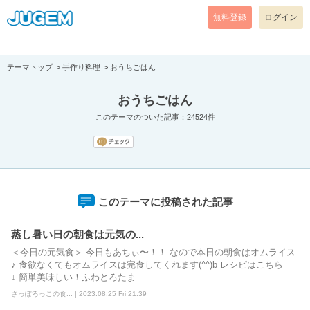
[pear_error: message="Success" code=0 mode=return level=notice
prefix="" info=""]
無料登録
ログイン
テーマトップ
手作り料理
おうちごはん
おうちごはん
このテーマのついた記事：24524件
このテーマに投稿された記事
蒸し暑い日の朝食は元気の...
＜今日の元気食＞ 今日もあちぃ〜！！ なので本日の朝食はオムライス
♪ 食欲なくてもオムライスは完食してくれます(^^)b レシピはこちら
↓ 簡単美味しい！ふわとろたま...
さっぽろっこの食... | 2023.08.25 Fri 21:39