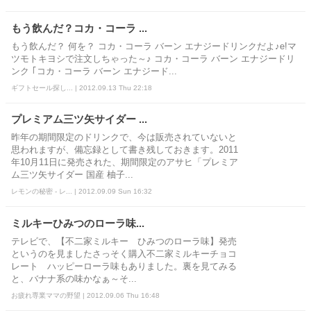
もう飲んだ？コカ・コーラ ...
もう飲んだ？ 何を？ コカ・コーラ バーン エナジードリンクだよ♪e!マ
ツモトキヨシで注文しちゃった～♪ コカ・コーラ バーン エナジードリ
ンク ｢コカ・コーラ バーン エナジード...
ギフトセール探し... | 2012.09.13 Thu 22:18
プレミアム三ツ矢サイダー ...
昨年の期間限定のドリンクで、今は販売されていないと
思われますが、備忘録として書き残しておきます。2011
年10月11日に発売された、期間限定のアサヒ「プレミア
ム三ツ矢サイダー 国産 柚子...
レモンの秘密 - レ... | 2012.09.09 Sun 16:32
ミルキーひみつのローラ味...
テレビで、【不二家ミルキー ひみつのローラ味】発売
というのを見ましたさっそく購入不二家ミルキーチョコ
レート ハッピーローラ味もありました。裏を見てみる
と、バナナ系の味かなぁ～そ...
お疲れ専業ママの野望 | 2012.09.06 Thu 16:48