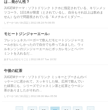
は…発がん性？
JUGEMテーマ：ソフトドリンク トクホに指定されている、キリンメッ
ツコーラ。1日1本が限度（とされているし、自分もそれ以上は飲めま
せん）なので問題視されている「4-メチルイミダゾー...
しぞーかつれづれ日記 | 2012.08.24 Fri 06:55
モヒートジンジャーエール♪
フレッシュネスバーガーで飲んだモヒートジンジャーエ
ールがおいしかったので自分でも作ってみました。ウィ
ルキンソンのジンジャーエールにポッカレモンとペパー
ミントを入れるだ...
あすちんのひとりごと | 2012.08.07 Tue 10:52
午後の紅茶
JUGEMテーマ：ソフトドリンク ミッキーとプーさんのパ
ッケージに惹かれて。スッキリした味。広州で飲んでい
た緑茶にも、シリーズでジャスミン茶と紅茶とウーロン
茶がありましたがそれの...
しぞーかつれづれ日記 | 2012.08.06 Mon 05:56