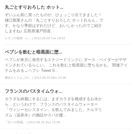
丸ごとすりおろした ホット...
ずいぶん前に買ったものが、ひょっこり出てきました！
樋口製菓さんの「丸ごとすりおろした ホットれもん」で
す。かなり季節はずれだけど、おいしかったのでご紹介
しますね♪ 広島県瀬戸田産...
レモンの秘密 - レ... | 2012.09.04 Tue 18:42
ペプシを飲むと暗黒面に堕...
ペプシが来月に発売するエナジードリンクに ダース・ベイダーがデザ
インされているらしい。 これを飲むと暗黒面に堕ちるかも。 関連アイ
テムをみる→ペプシ Tweet It...
横浜ＯＬりんごの... | 2012.09.03 Mon 15:36
フランスのバスタイムウォ...
カラダを綺麗にするには、まずカラダを構成するお水か
ら…というわけで、フランスのバスタイムウォーター
「ヴィシーセレスタイン」を飲んでみました。テルマリ
ズム（温泉水）の施設やスパが建...
『日々の馬場』 | 2012.08.26 Sun 15:56