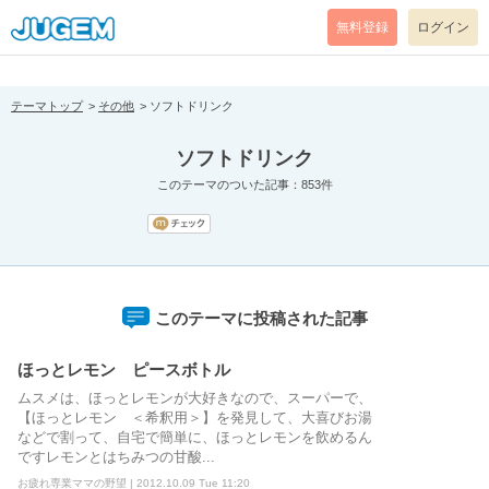
[pear_error: message="Success" code=0 mode=return level=notice
prefix="" info=""]
無料登録
ログイン
テーマトップ
その他
ソフトドリンク
ソフトドリンク
このテーマのついた記事：853件
このテーマに投稿された記事
ほっとレモン ピースボトル
ムスメは、ほっとレモンが大好きなので、スーパーで、
【ほっとレモン ＜希釈用＞】を発見して、大喜びお湯
などで割って、自宅で簡単に、ほっとレモンを飲めるん
ですレモンとはちみつの甘酸...
お疲れ専業ママの野望 | 2012.10.09 Tue 11:20