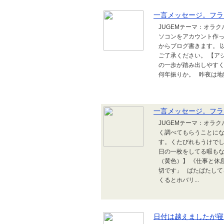
一言メッセージ。フラ
JUGEMテーマ：オラ
ソコンをアカウント作っ
からブログ書きます。 
ご了承ください。 【ア
の一歩が踏み出しやすく
何年振りか。 昨夜は地獄
一言メッセージ。フラ
JUGEMテーマ：オラ
く調べてもらうことにな
す。くたびれもうけでし
日の一枚をしてる暇もな
（黄色）】 《仕事と休
切です」 ばたばたして
くるとホバリ...
日付は越えましたが寝