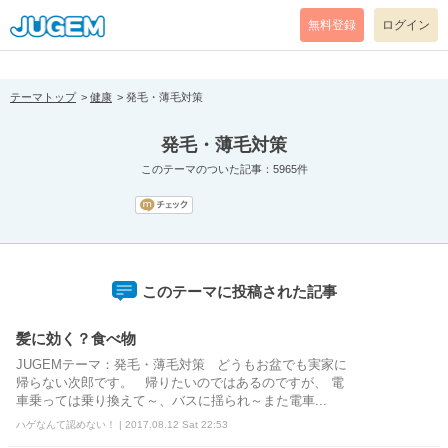
[pear_error: message="Success" code=0 mode=return level=notice
prefix="" info=""]
無料登録
ログイン
テーマトップ
健康
発毛・薄毛対策
発毛・薄毛対策
このテーマのついた記事：5965件
このテーマに投稿された記事
髪に効く？食べ物
JUGEMテーマ：発毛・薄毛対策 どうもお盆でも実家に
帰らない次郎です。 帰りたいのではあるのですが、 電
車乗っては乗り換えて～、バスに揺られ～また電車...
ハゲなんて認めない！ | 2017.08.12 Sat 22:53