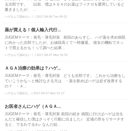
る次郎です。 以前、僕はＡＧＡのお薬はフィナロを愛用していると
書きましたが、 ...
ハゲなんて認めない！ | 2017.08.08 Tue 06:22
薬が買える！個人輸入代行...
JUGEMテーマ：発毛・薄毛対策 前回のあらすじ。 ハゲ薬を求め病院
に向かった次郎でしたが、お値段高くて一時撤退。 彼女の機転でネッ
トで買えるかも！って調べた結果...
ハゲなんて認めない！ | 2017.08.07 Mon 01:52
ＡＧＡ治療の効果は？ハゲ...
JUGEMテーマ：発毛・薄毛対策 どうも次郎です。 これから治療をし
ていこうかな～と検討なさる方は ・薬を飲めばハゲは必ず改善する
の？ ・Ａ...
ハゲなんて認めな... | 2017.08.07 Mon 01:27
お医者さんにハゲ（ＡＧＡ...
JUGEMテーマ：発毛・薄毛対策 前回の続き 病院に行けばハゲは治る
んだと確信した僕はさっそく行動に出ました♪ 近場の所をリサーチす
ると、でるわでるわ♪ なんだ結...