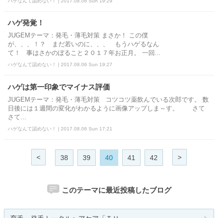
ハゲなんて認めない！ | 2017.08.06 Sun 19:29
ハゲ発覚！
JUGEMテーマ：発毛・薄毛対策 まさか！ この僕
が、、、！？ まだ若いのに、、、 もうハゲるなん
て！ 事はさかのぼること２０１７年お正月。 一回...
ハゲなんて認めない！ | 2017.08.06 Sun 19:27
ハゲは第一印象でマイナス評価
JUGEMテーマ：発毛・薄毛対策 コツコツ薬飲んでいる次郎です。 数
日後には１週間の変化がわかるように画像アップしま～す。 さて
さて...
ハゲなんて認めない！ | 2017.08.06 Sun 17:21
<
>
38
39
40
41
42
このテーマに最近投稿したブログ