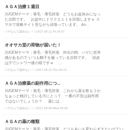
ＡＧＡ治療１週目
JUGEMテーマ：発毛・薄毛対策 どうもお盆休みになっ
た次郎です。 お盆中にドラクエ１１を目指しますｗ ス
マホで攻略サイト見ながら頑張っています。 &n...
ハゲなんて認めない！ | 2017.08.11 Fri 20:07
オオサカ堂の荷物が届いた！
JUGEMテーマ：発毛・薄毛対策 外出の時、ハゲに劣等
感があるので いつも帽子を被っている次郎です。 頭皮
は汗でシャワー後の様ですｗ ...
ハゲなんて認めない！ | 2017.08.10 Thu 05:13
ＡＧＡ治療薬の副作用につ...
JUGEMテーマ：発毛・薄毛対策 これから薬を飲もうか
なぁっと検討している方にとって 一番の不安は副作用
ではないでしょうか？ 薬には...
ハゲなんて認めない！ | 2017.08.09 Wed 05:46
ＡＧＡの薬の種類
JUGEMテーマ：発毛・薄毛対策 どうもあいも変わらずまだハゲてい