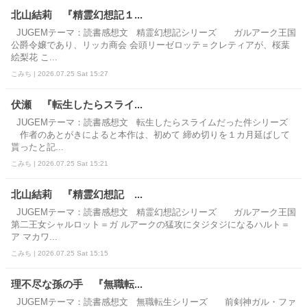
北山結莉 『精霊幻想記１...
JUGEMテーマ：読書感想文 精霊幻想記シリーズ ガルアーク王国
公爵令嬢であり、リッカ商会 会頭リーゼロッテ＝クレティアが、桜葉
絵梨花 こ...
こみち | 2026.07.25 Sat 15:27
伏瀬 『転生したらスライ...
JUGEMテーマ：読書感想文 転生したらスライムだった件シリーズ
作者のあとがきによると本作は、初めて 締め切りを１カ月延ばして
貰ったと記...
こみち | 2026.07.25 Sat 15:21
北山結莉 『精霊幻想記 ...
JUGEMテーマ：読書感想文 精霊幻想記シリーズ ガルアーク王国
第二王女シャルロット＝ガ ルアークの猛攻にタジタジになるハルト＝
ア マカワ...
こみち | 2026.07.25 Sat 15:15
理不尽な孫の手 『無職転...
JUGEMテーマ：読書感想文 無職転生シリーズ 前剣神ガル・ファ