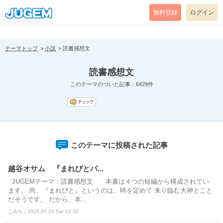
[pear_error: message="Success" code=0 mode=return level=notice
prefix="" info=""]
無料登録
ログイン
テーマトップ
小説
読書感想文
読書感想文
このテーマのついた記事：6429件
このテーマに投稿された記事
越谷オサム 『まれびとパ...
JUGEMテーマ：読書感想文 本書は４つの短編から構成されてい
ます。 尚、『まれびと』というのは、時を定めて 来り臨む大神とこと
だそうです。 だから、本...
こみち | 2026.07.25 Sat 15:32