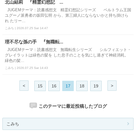
北山結莉 『精霊幻想記 ...
JUGEMテーマ：読書感想文 精霊幻想記シリーズ ベルトラム王国
ユグーノ派勇者の坂田弘明 から、第三婦人にならないかと持ち掛けら
れ たリー...
こみち | 2026.07.25 Sat 14:47
理不尽な孫の手 『無職転...
JUGEMテーマ：読書感想文 無職転生シリーズ シルフィエット・
グレイラットは緑色の髪を した息子のことを気にし過ぎて神経消耗。
緑色の髪...
こみち | 2026.07.25 Sat 14:43
<
>
15
16
17
18
19
このテーマに最近投稿したブログ
こみち