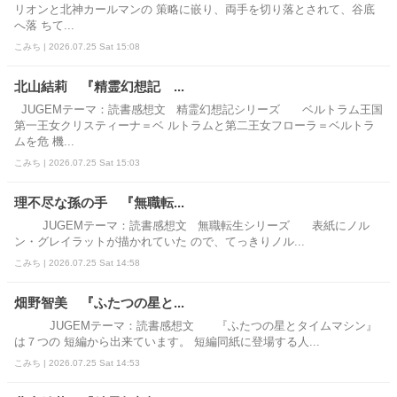
リオンと北神カールマンの 策略に嵌り、両手を切り落とされて、谷底
へ落 ちて...
こみち | 2026.07.25 Sat 15:08
北山結莉 『精霊幻想記 ...
JUGEMテーマ：読書感想文 精霊幻想記シリーズ ベルトラム王国
第一王女クリスティーナ＝ベ ルトラムと第二王女フローラ＝ベルトラ
ムを危 機...
こみち | 2026.07.25 Sat 15:03
理不尽な孫の手 『無職転...
JUGEMテーマ：読書感想文 無職転生シリーズ 表紙にノル
ン・グレイラットが描かれていた ので、てっきりノル...
こみち | 2026.07.25 Sat 14:58
畑野智美 『ふたつの星と...
JUGEMテーマ：読書感想文 『ふたつの星とタイムマシン』
は７つの 短編から出来ています。 短編同紙に登場する人...
こみち | 2026.07.25 Sat 14:53