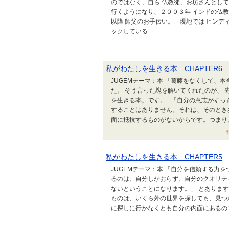
のではなく、自ら 仏教徒、お坊さんとして
行くようになり、２００３年 インドの仏
以降 師父のお手伝い。 現地では ヒンデ
ックしている...
私がわたしを生きる本 CHAPTER6
JUGEMテーマ：本 「葛藤をなくして、
た。 そう言った塊を解いてくれたのが、
を生きる本」です。 「自分の意志がすっ
することはありません。それは、そのとき
面に抵抗するものがないからです。つまり、
私がわたしを生きる本 CHAPTER5
JUGEMテーマ：本 「自分を信頼する力
るのは、自分しかおらず、自分のクオリテ
ないということになります。」 とありま
ものは、いくら外の世界を探しても、見つ
に探しに行かなくとも自分の内面にあるので