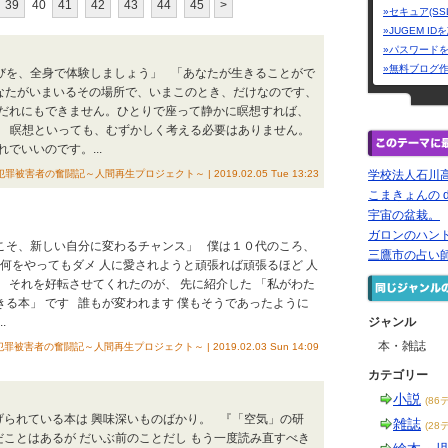
39
40
41
42
43
44
45
>
»セキュア(SS
»JUGEM I
»パスワード
»無料ブログ
喜びを、全身で体験しましょう」 「あなたが生きることがで
あなたがいまいるその場所で、いまこのとき、だけなのです、
だれにもできません。ひとりで座って静かに瞑想すれば、
す。 瞑想といっても、むずかしく考える必要はありません。
でいいのです。...
犯罪被害者の奮闘記～人間再生プロジェクト～ | 2019.02.05 Tue 13:23
学校法人石川
こまきょんの da
宇宙の盆栽。
ガロンのハン
きこそ、新しい自分に変わるチャンス」 僕は１０代のころ、
三鷹市の占い
何をやってもダメ 人に愛されようと頑張れば頑張るほど 人
 それを好転させてくれたのが、 先に紹介した 「私がわた
生きる本」 です 誰もが変われます 僕もそうであったように
.
ジャンル
本・雑誌
犯罪被害者の奮闘記～人間再生プロジェクト～ | 2019.02.03 Sun 14:09
カテゴリー
小説
(86
げられている本は 興味深いものばかり。 『「空気」の研
雑誌
(28
だことはあるが だいぶ前のことだし もう一度読み直すべき