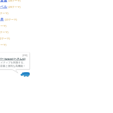
児童書
(34テーマ)
ノベル
(26テーマ)
2テーマ)
ス本
(10テーマ)
テーマ)
8テーマ)
72テーマ)
テーマ)
[PR]
 heteml [ヘテムル]
エイティブを刺激する、
Bの大容量と便利な高機能！