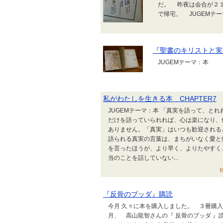
だ。 昨夜は会合が２１
で帰宅。 JUGEMテ
『聖書のキリストと実
JUGEMテーマ：本
私がわたしを生きる本 CHAPTER7
JUGEMテーマ：本 「真実を語って、と
だけを語っていられれば、心は楽になり、
ありません。「真実」はいつも歓迎される
語られる真実の言葉は、まちがいなく愛と
を言ったほうが、より早く、よりたやすく
当のことを話していない...
『反骨のブッダ』購読
今月 久々に本を購入しました。 ３冊購入
月、 高山龍智さんの『 反骨のブッダ 