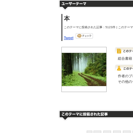
本
このテーマに投稿された記事：5123件 | このテーマの
Tweet
総合書籍
作者のブ
その他の