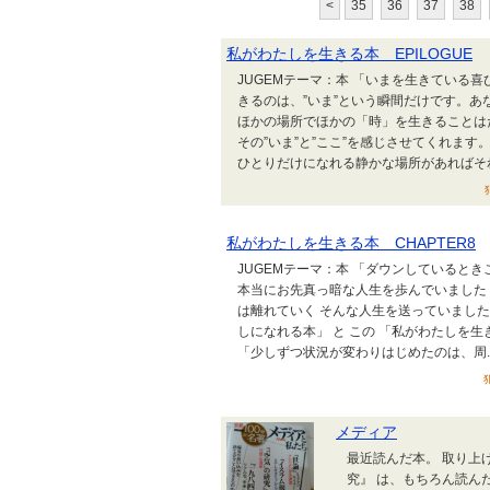
<
35
36
37
38
私がわたしを生きる本 EPILOGUE
JUGEMテーマ：本 「いまを生きている
きるのは、”いま”という瞬間だけです。
ほかの場所でほかの「時」を生きることは
その”いま”と”ここ”を感じさせてくれま
ひとりだけになれる静かな場所があればそれ
私がわたしを生きる本 CHAPTER8
JUGEMテーマ：本 「ダウンしていると
本当にお先真っ暗な人生を歩んでいました 
は離れていく そんな人生を送っていました
しになれる本」 と この 「私がわたしを
「少しずつ状況が変わりはじめたのは、周..
メディア
最近読んだ本。 取り上
究』 は、もちろん読ん