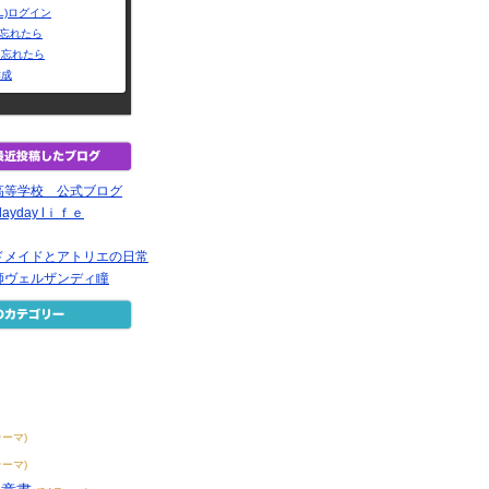
L)ログイン
Dを忘れたら
を忘れたら
作成
高等学校 公式ブログ
yday lｉｆｅ
ドメイドとアトリエの日常
師ヴェルザンディ瞳
テーマ)
テーマ)