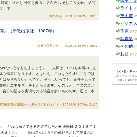
絵本・
時前に終わり 仲間と飲みに２次会へ そして３次会。 終電
ライト
ーマ：本
技術書
蜂の寓話 | 2019.01.30 Wed 19:13
(
ビジネ
存』（新教出版社，1967年）
作家
(31
写真集
(
その他
「省察と瞑想の会」 | 2019.01.30 Wed 15:17
(
お題
(17
れわれない心をもちましょう」 「人間は、いつも本当のこと
レンタルサーバー
体も健康になります。とはいえ、これはたやすいことでは
あなたのクリ
とはかぎらないからです。 そうはいっても、責任をもって
200.71G
健康とエネルギーをもたらせます。そのうえ、本当のこと
、自分の望みを実現できる場合が多いものです。逆に、本
犯罪被害者の奮闘記～人間再生プロジェクト～ | 2019.01.30 Wed 11:36
。 どれも満足できる内容でした♪ ★ 発売日 ２０１８年１
』読みました。 高山さんは お寺の跡継ぎとして生まれた