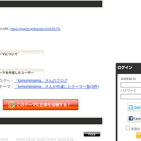
URL:
https://jugem.jp/theme/c224/3275/
JUGEM ID
ログへ：
「tomomimama」さんのブログ
テーマ：
「tomomimama」さんが作成したテーマ一覧(3件)
パスワード
次回か