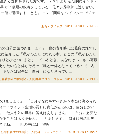
生きる選択をされた方です。 ９２年より 定期的にインドへ
教界で 下級層の救済をしている 佐々井秀嶺師に巡り合い、
ィー語で講演することも。 インド関連を ツイッター でチェ
あちゃタイムズ | 2019.01.29 Tue 14:03
本当の自分に気づきましょう」 僕の青年時代は葛藤の塊でし
 先に紹介した「私がわたしになれる本」とこの「私がわたし
きりとひとつにまとまっているとき、あなたはいっさい葛藤
あなたの心と体がそろって魂と一体となっているので、内
あなたは完全に「自分」になりきってい...
犯罪被害者の奮闘記～人間再生プロジェクト～ | 2019.01.29 Tue 13:16
をつけましょう」 「自分がなにをすべきかを本当に決められ
ィー・ライフ（生活の質）に責任があるのは、自分しかい
す。 他人や外の世界に答えはありません。 「自分に必要な
かることはありません。」 とあります。 答えは外の世界
すね。 「世の中には、望み...
犯罪被害者の奮闘記～人間再生プロジェクト～ | 2019.01.25 Fri 15:25