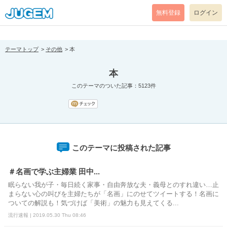
[pear_error: message="Success" code=0 mode=return level=notice
prefix="" info=""]
無料登録
ログイン
テーマトップ
その他
本
本
このテーマのついた記事：5123件
このテーマに投稿された記事
＃名画で学ぶ主婦業 田中...
眠らない我が子・毎日続く家事・自由奔放な夫・義母とのすれ違い…止
まらない心の叫びを主婦たちが「名画」にのせてツイートする！名画に
ついての解説も！気づけば「美術」の魅力も見えてくる...
流行速報 | 2019.05.30 Thu 08:46