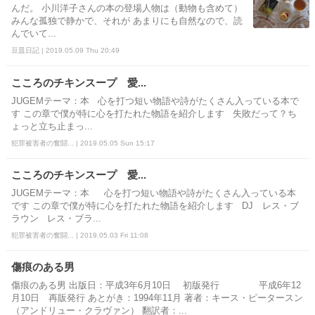
んだ。 小川洋子さんの本の登場人物は（動物も含めて）
みんな孤独で静かで、それが あまりにも自然なので、読
んでいて...
豆皿日記 | 2019.05.09 Thu 20:49
こころのチキンスープ 愛...
JUGEMテーマ：本 心を打つ短い物語や詩がたくさん入っている本で
す この章で僕が特に心を打たれた物語を紹介します 失敗だって？ち
ょっと立ち止まっ...
犯罪被害者の奮闘... | 2019.05.05 Sun 15:17
こころのチキンスープ 愛...
JUGEMテーマ：本 心を打つ短い物語や詩がたくさん入っている本
です この章で僕が特に心を打たれた物語を紹介します DJ レス・ブ
ラウン レス・ブラ...
犯罪被害者の奮闘... | 2019.05.03 Fri 11:08
傷痕のある男
傷痕のある男 出版日：平成3年6月10日 初版発行 平成6年12
月10日 再販発行 あとがき：1994年11月 著者：キース・ピータースン
（アンドリュー・クラヴァン） 翻訳者：...