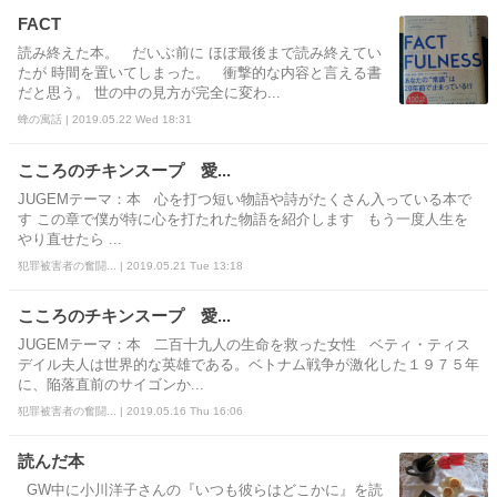
FACT
読み終えた本。 だいぶ前に ほぼ最後まで読み終えてい
たが 時間を置いてしまった。 衝撃的な内容と言える書
だと思う。 世の中の見方が完全に変わ...
蜂の寓話 | 2019.05.22 Wed 18:31
こころのチキンスープ 愛...
JUGEMテーマ：本 心を打つ短い物語や詩がたくさん入っている本で
す この章で僕が特に心を打たれた物語を紹介します もう一度人生を
やり直せたら ...
犯罪被害者の奮闘... | 2019.05.21 Tue 13:18
こころのチキンスープ 愛...
JUGEMテーマ：本 二百十九人の生命を救った女性 ベティ・ティス
デイル夫人は世界的な英雄である。ベトナム戦争が激化した１９７５年
に、陥落直前のサイゴンか...
犯罪被害者の奮闘... | 2019.05.16 Thu 16:06
読んだ本
GW中に小川洋子さんの『いつも彼らはどこかに』を読