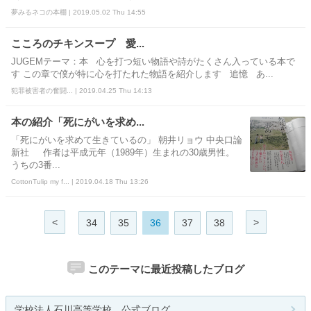
夢みるネコの本棚 | 2019.05.02 Thu 14:55
こころのチキンスープ 愛...
JUGEMテーマ：本 心を打つ短い物語や詩がたくさん入っている本で
す この章で僕が特に心を打たれた物語を紹介します 追憶 あ...
犯罪被害者の奮闘... | 2019.04.25 Thu 14:13
本の紹介「死にがいを求め...
「死にがいを求めて生きているの」 朝井リョウ 中央口論
新社 作者は平成元年（1989年）生まれの30歳男性。
うちの3番...
CottonTulip my f... | 2019.04.18 Thu 13:26
<
>
34
35
36
37
38
このテーマに最近投稿したブログ
学校法人石川高等学校 公式ブログ