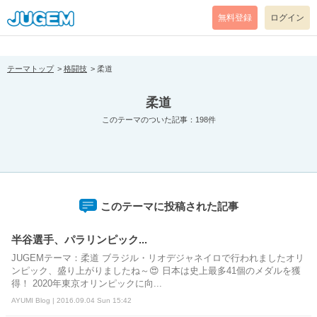
[pear_error: message="Success" code=0 mode=return level=notice
prefix="" info=""]
無料登録
ログイン
テーマトップ
格闘技
柔道
柔道
このテーマのついた記事：198件
このテーマに投稿された記事
半谷選手、パラリンピック...
JUGEMテーマ：柔道 ブラジル・リオデジャネイロで行われましたオリ
ンピック、盛り上がりましたね～😍 日本は史上最多41個のメダルを獲
得！ 2020年東京オリンピックに向...
AYUMI Blog | 2016.09.04 Sun 15:42