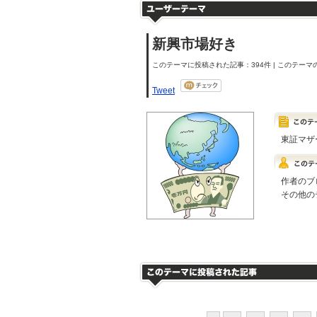
新興市場好き
このテーマに投稿された記事：394件 | このテーマの
Tweet
東証マザ
作者のブ
その他の