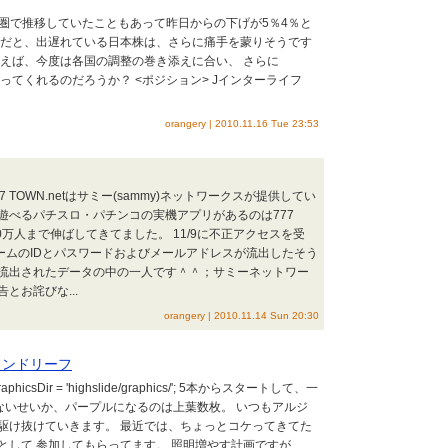
raphics/'; 高値圏で推移していたこともあって昨日からの下げが5％4％と
じだと、出遅れている日本株は、さらに痛手を蒙りそうです
思えば、今度は各国の調整の巻き添えに合い、 さらに
ってくれるのだろうか？ <ポジション> Jインターライフ
orangery | 2010.11.16 Tue 23:53
TOWN.netはサミー(sammy)ネットワークスが提供してい
遊べるパチスロ・パチンコの実機アプリがあるのは777
00万人まで伸ばしてきてました。 11/9に不正アクセスを受
ームのIDとパスワードおよびメールアドレスが流出したそう
流出されたデータの中の一人です＾＾；サミーネットワー
とお詫びな...
orangery | 2010.11.14 Sun 20:30
ウンドリーフ
; hs.graphicsDir = 'highslide/graphics/'; 5本からスタートして、一
少ないせいか、パープルになるのは上葉数枚。 いつもアルジ
駆け抜けていきます。 最近では、ちょっとコケってきてた
として 参加してもらってます。 照明増やす計画ですが、