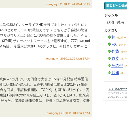
orangery | 2010.11.24 Wed 00:29
ジャンル
政治・経済
aphics/'; ついに(1418)JインターライフHDを投げました＞＜；余りにも
460)セガサミーHDに鞍替えです～ こちらは子会社の統合
カテゴリー
ワリジワリと上げ続け1,400円の壁を突破しました。 今日
株
(62テー
3745) サミーネットワークスも上場廃止前、777town.net
FX
(144
高値。 今週末は大塚HDのブックビルも始まります～ こ
外貨
(6テ
政党
orangery | 2010.11.22 Mon 17:04
(27
その他
(
お題
(37
aphics/'; 大幅続伸＝5カ月ぶり1万円台で大引け 15時21分配信 時事通信
広い銘柄が買われ、日経平均株価は前日比201円97銭高
レンタルサーバー
円台を回復、東証株価指数（TOPIX）も同18．51ポイント高
あなたのクリ
 東証1部銘柄の92％が値上がりし、値下がりは4％。出来高
200.71G
9億円だった。 業種別株価指数は、証券・商品先物取引業、保険
orangery | 2010.11.18 Thu 17:54