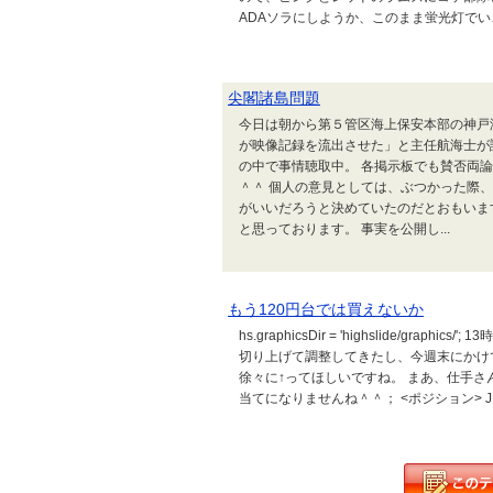
ADAソラにしようか、このまま蛍光灯でいこ
尖閣諸島問題
今日は朝から第５管区海上保安本部の神戸
が映像記録を流出させた」と主任航海士が
の中で事情聴取中。 各掲示板でも賛否両
＾＾ 個人の意見としては、ぶつかった際
がいいだろうと決めていたのだとおもいま
と思っております。 事実を公開し...
もう120円台では買えないか
hs.graphicsDir = 'highslide/g
切り上げて調整してきたし、今週末にかけ
徐々に↑ってほしいですね。 まあ、仕手さ
当てになりませんね＾＾； <ポジション> J