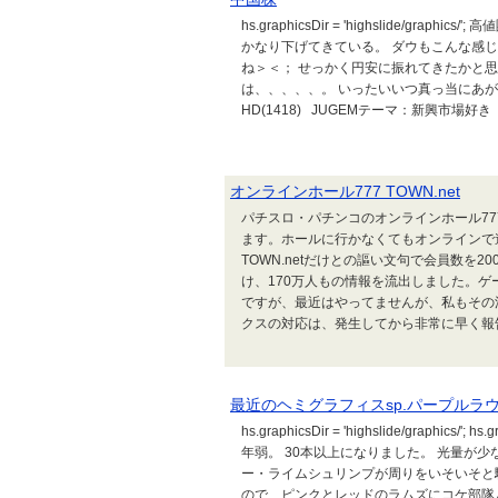
hs.graphicsDir = 'highslide/g
かなり下げてきている。 ダウもこんな感
ね＞＜； せっかく円安に振れてきたかと
は、、、、、。 いったいいつ真っ当にあが
HD(1418) JUGEMテーマ：新興市場好き
オンラインホール777 TOWN.net
パチスロ・パチンコのオンラインホール777 
ます。ホールに行かなくてもオンラインで
TOWN.netだけとの謳い文句で会員数を2
け、170万人もの情報を流出しました。ゲ
ですが、最近はやってませんが、私もその
クスの対応は、発生してから非常に早く報告
最近のヘミグラフィスsp.パープルラ
hs.graphicsDir = 'highslide/graphics/'
年弱。 30本以上になりました。 光量が
ー・ライムシュリンプが周りをいそいそと
ので、ピンクとレッドのラムズにコケ部隊