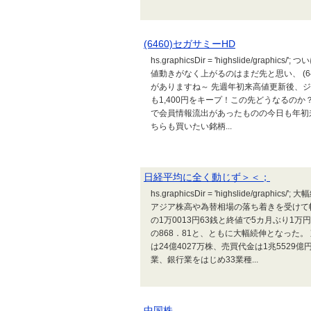
(6460)セガサミーHD
hs.graphicsDir = 'highslide/gr
値動きがなく上がるのはまだ先と思い、 (6
がありますね～ 先週年初来高値更新後、ジ
も1,400円をキープ！この先どうなるのか？ (
で会員情報流出があったものの今日も年初来
ちらも買いたい銘柄...
日経平均に全く動じず＞＜；
hs.graphicsDir = 'highslide/gr
アジア株高や為替相場の落ち着きを受けて幅
の1万0013円63銭と終値で5カ月ぶり1万
の868．81と、ともに大幅続伸となった。
は24億4027万株、売買代金は1兆552
業、銀行業をはじめ33業種...
中国株