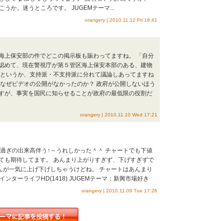
うか。迷うところです。 JUGEMテーマ...
orangery | 2010.11.12 Fri 18:41
海上保安部の件でどこの掲示板も賑わってますね。 「自分
認めて、現在警視庁が第５管区海上保安本部のある、建物
論というか、支持派・不支持派に分れて議論しあってますね
、なぜビデオの公開がなかったのか？ 政府が公開しないほう
すが、事実を国民に知らせることが政府の最低限の役割だ
orangery | 2010.11.10 Wed 17:21
raphics/'; 13時過ぎの出来高伴う↑～うれしかった＾＾ チャートでも下値
ても期待してます。 あんまり上がりすぎず、下げすぎずで
んが一気に上げ下げしちゃうけどね。 チャートはあんまり
インターライフHD(1418) JUGEMテーマ：新興市場好き
orangery | 2010.11.09 Tue 17:26