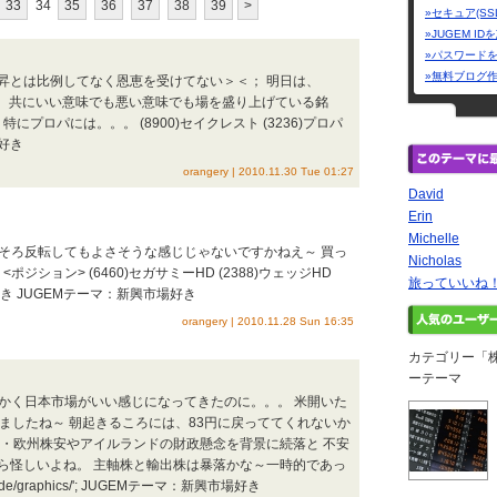
33
34
35
36
37
38
39
>
»セキュア(SS
»JUGEM I
»パスワード
»無料ブログ
昇とは比例してなく恩恵を受けてない＞＜； 明日は、
待。 共にいい意味でも悪い意味でも場を盛り上げている銘
にプロパには。。。 (8900)セイクレスト (3236)プロパ
場好き
orangery | 2010.11.30 Tue 01:27
David
Erin
Michelle
raphics/'; そろそろ反転してもよさそうな感じじゃないですかねえ～ 買っ
Nicholas
ジション> (6460)セガサミーHD (2388)ウェッジHD
旅っていいね！
好き JUGEMテーマ：新興市場好き
orangery | 2010.11.28 Sun 16:35
カテゴリー「
ーテーマ
raphics/'; せっかく日本市場がいい感じになってきたのに。。。 米開いた
ましたね～ 朝起きるころには、83円に戻っててくれないか
ア・欧州株安やアイルランドの財政懸念を背景に続落と 不安
ら怪しいよね。 主軸株と輸出株は暴落かな～一時的であっ
slide/graphics/'; JUGEMテーマ：新興市場好き