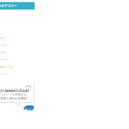
マ)
テーマ)
ーマ)
テーマ)
254テーマ)
テーマ)
[PR]
 heteml [ヘテムル]
エイティブを刺激する、
Bの大容量と便利な高機能！