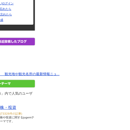
L)ログイン
Dを忘れたら
を忘れたら
作成
 観光地や観光名所の最新情報ニュ...
株」内で人気のユーザ
株・投資
(73326件の記事)
株や投資に関するjugemテ
ーマです。