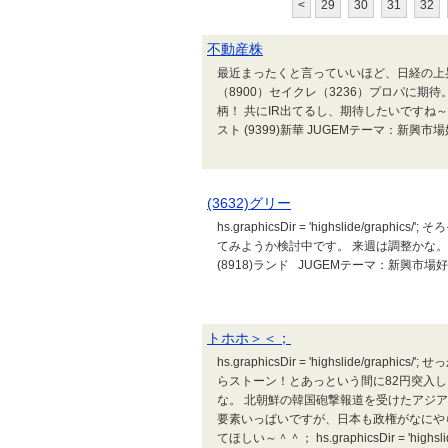
<
29
30
31
32
不動産株
最近まったくと言っていいほど、日経の上
（8900）セイクレ（3236）プロパに期
柄！ 共にIR出てるし、期待したいですね～ 特
スト (9399)新華 JUGEMテーマ：新興市
(3632)グリー
hs.graphicsDir = 'highslide/g
てみようか検討中です。 来週は調整かな。 <ポ
(8918)ランド JUGEMテーマ：新興市場
トホホ＞＜；
hs.graphicsDir = 'highslide/g
らストーン！とあっという間に82円突入し
な。 北朝鮮の韓国砲撃報道を受けたアジ
要素いっぱいですが、日本も政権がなにや
てほしい～＾＾； hs.graphicsDir = 'high