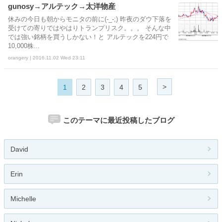
gunosy→アルテック→太洋物産
休みの今日も朝からモニタの前に(-_-;) 昨夜のダウ下落を
受けての寄りではやはりトランプリスク。。。 そんな中
では強い銘柄を買うしかない！と アルテックを224円で
10,000株...
orangery | 2016.11.02 Wed 23:11
>
1
2
3
4
5
このテーマに最近投稿したブログ
David
Erin
Michelle