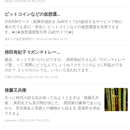
David | 2018.06.14 Thu 10:27
ビットコインなどの仮想通...
JUGEMテーマ：新興市場好き Zaif(ザイフ)の提供するサービスで初心
者の方でも安心・安全に ビットコインなどの仮想通貨を売買できま
す。■ [★仮想通貨取引所 Zaif(ザイフ)★]
初めての仮想通貨取引 | 2018.04.04 Wed 18:10
持田有紀子 Vガンマトレー...
最近、ネットで見つけたのですが、 持田有紀子さんの「Vガンマトレー
ド塾」って 実際にどうなんでしょうね？クチコミのように利益がでる
のか？ ２ｃｈのスレでも、いろいろ言われてます...
千聖の日常blog | 2017.02.16 Thu 21:00
後藤又兵衛
久々に時代小説を読み漁ってみようとまずは「後藤又兵
衛」 真田丸でも哀川翔が演じた。 黒田家の豪将でありな
がら、官兵衛あと長政との確執から始まる 居場所を求め
てさまよ...
orangery | 2016.12.01 Thu 23:51