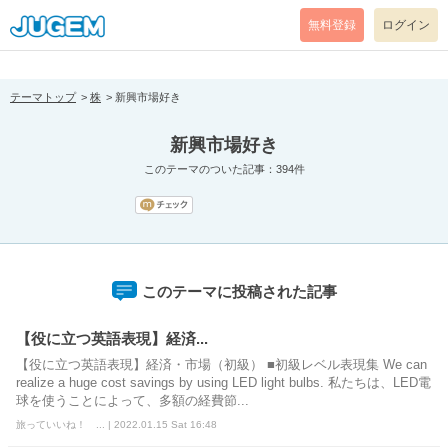
[pear_error: message="Success" code=0 mode=return level=notice
prefix="" info=""]
無料登録
ログイン
テーマトップ
株
新興市場好き
新興市場好き
このテーマのついた記事：394件
このテーマに投稿された記事
【役に立つ英語表現】経済...
【役に立つ英語表現】経済・市場（初級） ■初級レベル表現集 We can
realize a huge cost savings by using LED light bulbs. 私たちは、LED電
球を使うことによって、多額の経費節...
旅っていいね！ ... | 2022.01.15 Sat 16:48