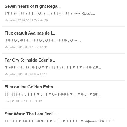
Seven Years of Night Rega...
⇩▼⇓↡⟱⟱⇩↡⇓⬇⇩↓⟱↓↡↓↓↡⬇⇩↡⬇⬇⇩↡ ➝➝ REGA...
Nicholas | 2018.06.19 Tue 04:20
Flux gratuit Ava pas de l...
⇓⟱⇓⟱⇓⟱⇓⟱⇓⟱⇓⟱⇓⟱⇓⟱⇓⟱⇓⟱⇓⟱ ➙...
Michelle | 2018.06.17 Sun 04:34
Far Cry 5: Inside Eden's ...
▼⇩⟱⬇⇓⟱↓⬇⇩↓⟱⬇⟱▼▼⬇⇩↓⬇↡⇩↓⬇⬇▼⬇▼⬇⟱⟱ &#...
Michelle | 2018.06.14 Thu 17:17
Film online Golden Exits ...
⇩⇩⇓⇩⇩⇩⟱↡⇓↡⬇⬇▼⇓↓⬇▼⟱⇩⬇⟱⟱⟱▼↓↓▼⟱⇓↓▼&#...
Erin | 2018.06.14 Thu 16:42
Star Wars: The Last Jedi ...
↓↓⇓⇓⇩▼⇓⟱⬇⬇⇓⟱▼↓⬇▼↡⇩⇩▼⇩⬇↡⇓↓▼ ➔▶➞➛ WATCH /...