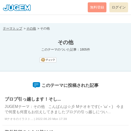
[pear_error: message="Success" code=0 mode=return level=notice
prefix="" info=""]
無料登録
ログイン
テーマトップ
その他
その他
その他
このテーマのついた記事：1805件
このテーマに投稿された記事
ブロブ引っ越します！そし...
JUGEMテーマ：その他 こんばんは☆彡 Mナオキです(﹡’ω’﹡) 今ま
で何度も何度もお伝えしてきましたブログの引っ越しについ...
Mナオキのイラスト... | 2022.06.20 Mon 17:39