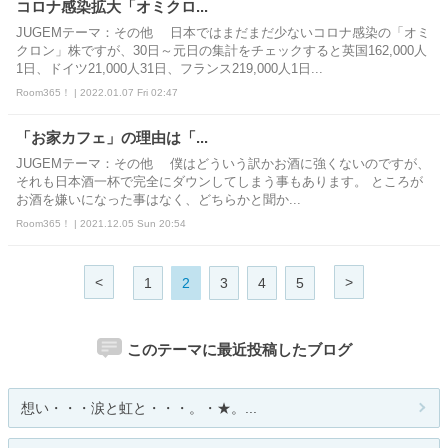
コロナ感染拡大「オミクロ...
JUGEMテーマ：その他 日本ではまだまだ少ないコロナ感染の「オミ
クロン」株ですが、30日～元日の集計をチェックすると英国162,000人
1日、ドイツ21,000人31日、フランス219,000人1日...
Room365！ | 2022.01.07 Fri 02:47
「お家カフェ」の理由は「...
JUGEMテーマ：その他 僕はどういう訳かお酒に強くないのですが、
それも日本酒一杯で完全にダウンしてしまう事もあります。 ところが
お酒を嫌いになった事はなく、どちらかと聞か...
Room365！ | 2021.12.05 Sun 20:54
<
>
1
2
3
4
5
このテーマに最近投稿したブログ
想い・・・涙と虹と・・・。・★。...