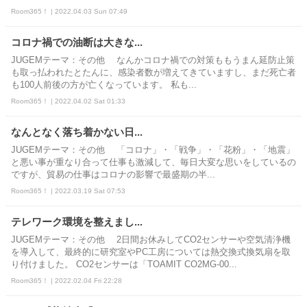
Room365！ | 2022.04.03 Sun 07:49
コロナ禍での油断は大きな...
JUGEMテーマ：その他 なんかコロナ禍での対策ももうまん延防止策
も取っ払われたとたんに、感染者数が増えてきていますし、まだ死亡者
も100人前後の方が亡くなっています。 私も...
Room365！ | 2022.04.02 Sat 01:33
なんとなく落ち着かない日...
JUGEMテーマ：その他 「コロナ」・「戦争」・「花粉」・「地震」
と悪い事が重なり合って仕事も激減して、毎日大変な思いをしているの
ですが、貿易の仕事はコロナの影響で最盛期の半...
Room365！ | 2022.03.19 Sat 07:53
テレワーク環境を整えまし...
JUGEMテーマ：その他 2日間お休みしてCO2センサーや空気清浄機
を導入して、最終的に研究室やPC工房については熱交換式換気扇を取
り付けました。 CO2センサーは「TOAMIT CO2MG-00...
Room365！ | 2022.02.04 Fri 22:28