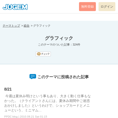
[pear_error: message="Success" code=0 mode=return level=notice
prefix="" info=""]
無料登録
ログイン
テーマトップ
総合
グラフィック
グラフィック
このテーマのついた記事：324件
このテーマに投稿された記事
8/21
今週は夏休み明けという事もあり、大きく動く仕事もな
かった。（クライアントさんには、夏休み期間中ご迷惑
おかけしました）というわけで、ショップカードとメニ
ューという、ミニマム...
PPDC blog | 2010.08.21 Sat 01:15