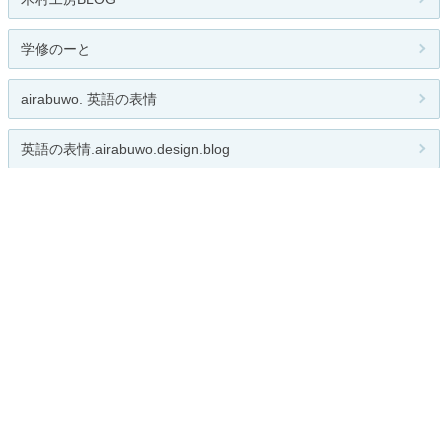
学修のーと
airabuwo. 英語の表情
英語の表情.airabuwo.design.blog
こんなデザイナーがいた！！！ ( ...
関連カテゴリー
創作
アート
広告・CM
インテリア・プロダクト
映像
webデザイン
イラスト
個展・イベント
その他
総合
お題