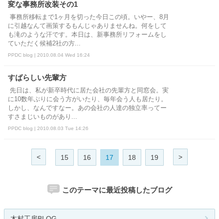
変な事務所改装その1
事務所移転まで1ヶ月を切った今日この頃。いやー、8月
に引越なんて画策するもんじゃありませんね。何をして
も滝のような汗です。本日は、新事務所リフォームをし
ていただく候補2社の方...
PPDC blog | 2010.08.04 Wed 16:24
すばらしい先輩方
先日は、私が新卒時代に居た会社の先輩方と同窓会。実
に10数年ぶりに会う方がいたり、毎年会う人も居たり。
しかし、なんですなー。あの会社の人達の独立率ってー
すさまじいものがあり...
PPDC blog | 2010.08.03 Tue 14:26
<
>
15
16
17
18
19
このテーマに最近投稿したブログ
木村工房BLOG