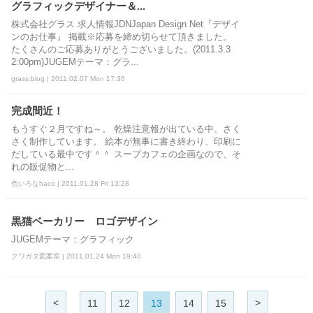
グラフィックデザイナー＆...
株式会社グラス 求人情報JDNJapan Design Net『デザイ
ンのお仕事』 掲載※応募を締め切らせて頂きました。
たくさんのご応募ありがとうございました。(2011.3.3
2:00pm)JUGEMテーマ：グラ...
grass:blog | 2011.02.07 Mon 17:36
完成間近！
もうすぐ２月ですね～。 乾燥注意報が出ている中、さく
さく制作しています。 絵本が無事に書き終わり、印刷に
だしている最中です＾＾ スープカフェの企画なので、そ
れの販促物と...
色いろなhaco | 2011.01.28 Fri 13:28
黒猫ベーカリー ロゴデザイン
JUGEMテーマ：グラフィック
クワガタ図案室 | 2011.01.24 Mon 19:40
<
>
11
12
13
14
15