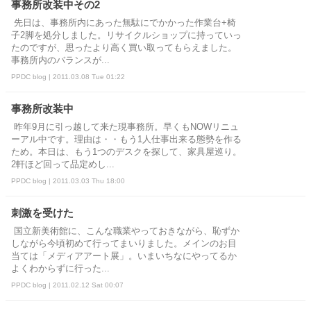
事務所改装中その2
先日は、事務所内にあった無駄にでかかった作業台+椅
子2脚を処分しました。リサイクルショップに持っていっ
たのですが、思ったより高く買い取ってもらえました。
事務所内のバランスが...
PPDC blog | 2011.03.08 Tue 01:22
事務所改装中
昨年9月に引っ越して来た現事務所。早くもNOWリニュ
ーアル中です。理由は・・もう1人仕事出来る態勢を作る
ため。本日は、もう1つのデスクを探して、家具屋巡り。
2軒ほど回って品定めし...
PPDC blog | 2011.03.03 Thu 18:00
刺激を受けた
国立新美術館に、こんな職業やっておきながら、恥ずか
しながら今頃初めて行ってまいりました。メインのお目
当ては「メディアアート展」。いまいちなにやってるか
よくわからずに行った...
PPDC blog | 2011.02.12 Sat 00:07