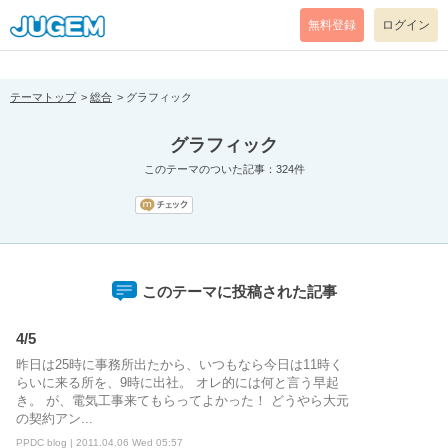
[pear_error: message="Success" code=0 mode=return level=notice
prefix="" info=""]
無料登録
ログイン
テーマトップ
総合
グラフィック
グラフィック
このテーマのついた記事：324件
このテーマに投稿された記事
4/5
昨日は25時に事務所出たから、いつもなら今日は11時く
らいに来る所を、9時に出社。 オレ的には何と言う早起
き。 が、電気工事来てもらってよかった！ どうやら大元
の契約アン...
PPDC blog | 2011.04.06 Wed 05:57