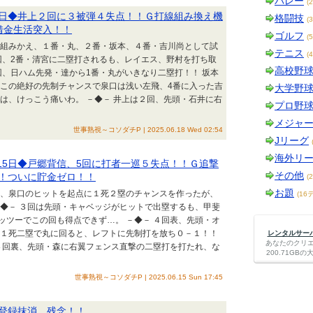
バレー
(
17日◆井上２回に３被弾４失点！！Ｇ打線組み換え機
格闘技
(
借金生活突入！！
ゴルフ
(
線を組みかえ、１番・丸、２番・坂本、４番・吉川尚として試
テニス
(
回、2番・清宮に二塁打されるも、レイエス、野村を打ち取
高校野
回、日ハム先発・達から1番・丸がいきなり二塁打！！ 坂本
 この絶好の先制チャンスで泉口は浅い左飛、4番に入った吉
大学野
は、けっこう痛いわ。 －◆－ 井上は２回、先頭・石井に右
プロ野
メジャ
世事熟視～コソダチP | 2025.06.18 Wed 02:54
Jリーグ
海外リ
月15日◆戸郷背信、5回に打者一巡５失点！！Ｇ追撃
その他
！ついに貯金ゼロ！！
(
お題
初回、泉口のヒットを起点に１死２塁のチャンスを作ったが、
(16
－◆－ ３回は先頭・キャベッジがヒットで出塁するも、甲斐
ッツーでこの回も得点できず…。 －◆－ ４回表、先頭・オ
 １死二塁で丸に回ると、レフトに先制打を放ち０－１！！
レンタルサーバー
あなたのクリ
 ４回裏、先頭・森に右翼フェンス直撃の二塁打を打たれ、な
200.71G
世事熟視～コソダチP | 2025.06.15 Sun 17:45
登録抹消、残念！！