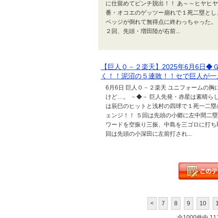
に仕留めてピンチ脱出！！ あ～～ヒヤヒヤ
番・オコエのゲッツー崩れで１死二塁とし
ベッジが倒れて無得点に終わっちゃった。 
２回、先頭・増田陸が右前...
【巨人０－２楽天】2025年6月6日
く！！泥沼の５連敗！！セで巨人が一
6月6日 巨人０－２楽天 ユニフォームの
けど…。 －◆－ 巨人先発・赤星は素晴ら
は辰巳のヒットと浅村の四球で１死一二塁
ェンジ！！ ５回は先頭の小郷に左中間二
ワードを空振り三振、中島を三ゴロに打ち取
回は先頭の小深田に左前打され...
<
7
8
9
10
全1000件中 111