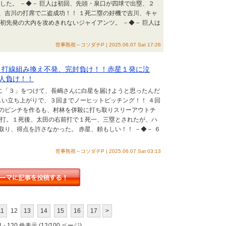
した。 －◆－ 巨人は初回、先頭・泉口が四球で出塁、２
、吉川の打席で二盗成功！！ １死二塁の好機で吉川、キャ
初先発の大内を攻めきれないジャイアンツ。 －◆－ 巨人は
世事熟視～コソダチP | 2025.06.07 Sat 17:26
◆Ｇ打線組み換え不発、完封負け！！赤星１発に泣
人負け！！
胸に「３」をつけて、長嶋さんに白星を届けようと思ったんだ
しい立ち上がりで、３回までノーヒットピッチング！！ ４回
のピンチを作るも、村林を併殺に打ち取りスリーアウトチ
塁打。１死後、太田の右前打で１死一、三塁とされたが、ハ
り、得点を許さなかった。 赤星、頼もしい！！ －◆－ ６
世事熟視～コソダチP | 2025.06.07 Sat 03:13
11
12
13
14
15
16
17
>
 - 120 件表示 (12/100 ページ)