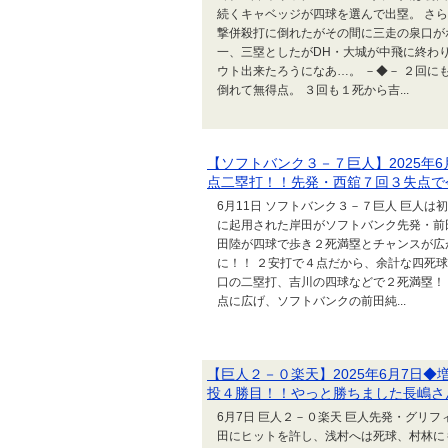
続くキャベッジが四球を選んで出塁。 さ
撃併殺打に倒れたがその間に三走の泉口が
一、三塁としたがDH・大城が中飛に終わ
ウト出来たろうになあ…。 －◆－ ２回
倒れて無得点。 ３回も１死から吉...
【ソフトバンク３－７巨人】2025年
点二塁打！！先発・西舘７回３失点で
6月11日 ソフトバンク３－７巨人 巨人
に起用された岸田がソフトバンク先発・前
田陸が四球で歩き２死満塁とチャンスが広
に！！ ２安打で４点だから、余計な四死球
口の二塁打、吉川の四球などで２死満塁！
点に広げ、ソフトバンクの前田純...
【巨人２－０楽天】2025年6月7日
投４勝目！！やっと勝ちました長嶋さ
6月7日 巨人２－０楽天 巨人先発・グリ
田にヒットを許し、浅村へは死球、村林に