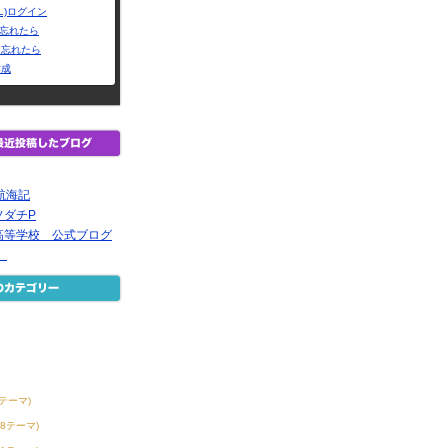
L)ログイン
Dを忘れたら
を忘れたら
作成
航海記
ソダチP
高等学校 公式ブログ
空
6テーマ)
38テーマ)