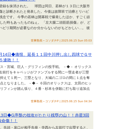
登録を抹消された。 球団は同日、若林が１３日に大阪市
傷と診断されたと発表した。今後は故障班で治療とリハビ
残念です。 今季の若林は開幕戦で爆発したほか、すごく頑
能した時もあったものねぇ。 「左大腿二頭筋筋損傷」が、ど
ハビリ期間が必要なのか分からないのがもどかしい…。 彼
世事熟視～コソダチP | 2025.06.15 Sun 05:03
6月14日◆痛恨、延長１１回中川押し出し四球でＧサ
５連敗！！
クス・宮城、巨人・グリフィンの投手戦。 －◆－ オリックス
右前打をキャベッジがファンブルする間に一塁走者が三塁
を抑えて１死一、三塁となり、大城の二ゴロの間に１点を奪
点となりました。 －◆－ ６回のオリックスは、太田のヒッ
グリフィンが踏ん張り、４番・杉本を併殺に打ち取り追加点
世事熟視～コソダチP | 2025.06.15 Sun 04:34
月13日◆G序盤の拙攻がたたり残塁の山！！赤星3回
致命傷！！
初回、先頭・泉口が相手先発・寺西から左前打で出塁すると、