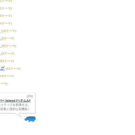
21テーマ)
32テーマ)
55テーマ)
44テーマ)
球
(16テーマ)
球
(5テーマ)
球
(55テーマ)
ー
(5テーマ)
(54テーマ)
ーグ
(31テーマ)
213テーマ)
テーマ)
[PR]
 heteml [ヘテムル]
エイティブを刺激する、
Bの大容量と便利な高機能！