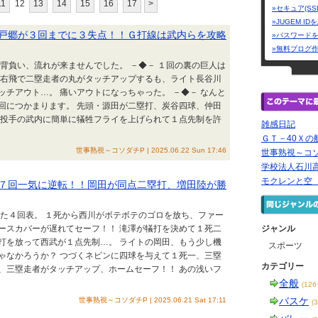
11
12
13
14
15
16
17
>
»セキュア(SS
»JUGEM I
日◆戸郷が３回までに３失点！！Ｇ打線は武内らを攻略
»パスワード
»無料ブログ
を背負い、流れが来ませんでした。 －◆－ １回の裏の巨人は
の右飛で二塁走者の丸がタッチアップするも、ライト長谷川
チアウト…。 痛いアウトになっちゃった。 －◆－ なんと
回につかまります。 先頭・源田が二塁打、炭谷四球、仲田
で投手の武内に簡単に犠牲フライを上げられて１点先制を許
雑感日記
ＧＴ－40Ｘの
世事熟視～コソダチP | 2025.06.22 Sun 17:46
世事熟視～コ
学校法人石川
モクレンと
日◆７回一気に逆転！！岡田が同点二塁打、増田陸が勝
迎えた４回表。 １死から西川がボテボテのゴロを放ち、ファー
ースカバーが遅れてセーフ！！ 滝澤が犠打を決めて１死二
ジャンル
打を放って西武が１点先制…。 ライトの岡田、もう少し機
スポーツ
ゃなかろうか？ つづくネビンに四球を与えて１死一、三塁
カテゴリー
、三塁走者がタッチアップ、ホームセーフ！！ あの浅いフ
全般
(12
バスケ
世事熟視～コソダチP | 2025.06.21 Sat 17:11
(