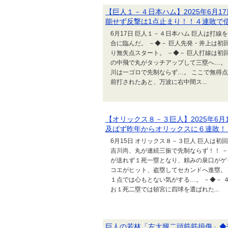
【巨人１－４日本ハム】2025年6月
能せず反撃は1点止まり！！４連敗で
6月17日 巨人１－４日本ハム 巨人は打
合に臨んだ。 －◆－ 巨人先発・井上は初
り無失点スタート。 －◆－ 巨人打線は初
の中飛で丸がタッチアップして三塁へ…。
川は一ゴロで先制ならず…。 ここで無得点
前打されたあと、万波に右中間ス...
【オリックス８－３巨人】2025年6
及ばず昨年からオリックスに６連敗！
6月15日 オリックス８－３巨人 巨人は
吉川尚、丸が連続三振で先制ならず！！ 
が送れず１死一塁となり、頼みの泉口がゲ
コエがヒット、盗塁してセカンドへ進塁。
１点では心もとない気がする…。 －◆－
お１死二塁では頓宮に四球を選ばれた...
巨人の若林「左大腿二頭筋筋損傷」◆