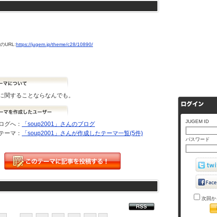
URL:
https://jugem.jp/theme/c28/10890/
に関することならなんでも。
JUGEM ID
ログへ：
「soup2001」さんのブログ
テーマ：
「soup2001」さんが作成したテーマ一覧(5件)
パスワード
次回か