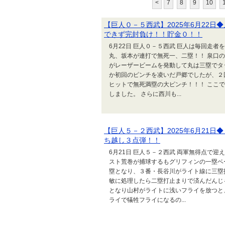
<
7
8
9
10
【巨人０－５西武】2025年6月22
できず完封負け！！貯金０！！
6月22日 巨人０－５西武 巨人は毎回走者
丸、坂本が連打で無死一、二塁！！ 泉口
がレーザービームを発動して丸は三塁でタッ
か初回のピンチを凌いだ戸郷でしたが、２
ヒットで無死満塁の大ピンチ！！！ ここ
しました。 さらに西川も...
【巨人５－２西武】2025年6月21
ち越し３点弾！！
6月21日 巨人５－２西武 両軍無得点で
スト荒巻が捕球するもグリフィンの一塁ベ
塁となり、３番・長谷川がライト線に三塁
敏に処理したら二塁打止まりで済んだんじ
となり山村がライトに浅いフライを放つと
ライで犠牲フライになるの...