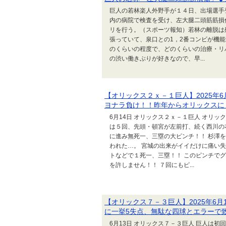
巨人の若林楽人外野手が１４日、出場選手
内の病院で検査を受け、左大腿二頭筋筋損
リを行う。（スポーツ報知）若林の離脱は
張っていて、泉口との1，2番コンビが機
のくらいの程度で、どのくらいの治療・リ
の渋い働きぶりが好きなので、早...
【オリックス２ｘ－１巨人】2025年
ヨナラ負け！！昨年からオリックスに
6月14日 オリックス２ｘ－１巨人 オリッ
は５回、先頭・頓宮が左前打、続く西川の
に進み無死一、三塁の大ピンチ！！ 杉澤
われた…。 宮城の出来がイイだけに痛い失
トなどで１死一、三塁！！ このピンチで
を許しません！！ ７回にもピ...
【オリックス７－３巨人】2025年6
に一挙5失点、無駄な四球とエラーで
6月13日 オリックス７－３巨人 巨人は