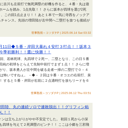
らに吉川も左前打で無死満塁の好機を作ると、４番・丸は遊
ホームを踏み、1点先取！！ さらに坂本が四球を選び2死
り、この回1点止まり！！ あと１本で一気に寺西をノックア
にもチャンス。先頭の増田陸が左中間へ二塁打を放つも後続が
世事熟視～コソダチP | 2025.06.14 Sat 03:32
6月11日◆５番・岸田大暴れ４安打３打点！！坂本３
今季初勝利！！鷹に快勝！！
は初回、若林死球、丸四球で２死一、二塁となり、この日５番
田純の初球をとらえて先制中前打でまず１点！！ さらに増
がり、坂本勇人が左中間を破る走者一掃の二塁打で０－４
は怖いですねぇ。 －◆－ ２回は９番・オコエの右前打、泉
！ すると５番・岸田が右前に２点適時打を放ちリードを６
世事熟視～コソダチP | 2025.06.12 Thu 03:51
◆増田陸、丸の連続ソロで連敗脱出！！グリフィン粘
ん！！
フィンは立ち上がりがやや不安定でした。 初回１死から小深
も四球を与えて２死満塁のピンチ！！ ここは小郷を三邪飛