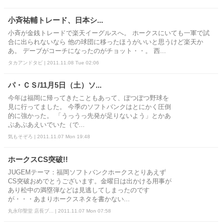
小斉祐輔トレード、日本シ...
小斉が金銭トレードで楽天イーグルスへ。 ホークスにいても一軍で試
合に出られないなら 他の球団に移ったほうがいいと思うけど楽天か
あ。 デーブがコーチになったのがチョット・・。 西...
タカアンドタビ | 2011.11.08 Tue 02:06
パ・ＣＳ/11月5日（土）ソ...
今年は福岡に帰ってきたこともあって、ぼつぼつ野球を
見に行ってました。 今季のソフトバンクはとにかく圧倒
的に強かった。 「うっうっ先発が足りないよう」とかあ
ぷあぷあえいでいた（で...
気もそぞろ | 2011.11.07 Mon 19:48
ホークスCS突破!!
JUGEMテーマ：福岡ソフトバンクホークスとりあえず
CS突破おめでとうございます。金曜日は出かける用事が
あり松中の満塁弾などは見逃してしまったのです
が・・・あまりホークスネタを書かない...
丸永印聖堂 店長ブ... | 2011.11.07 Mon 07:58