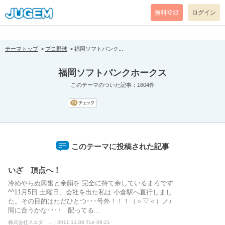
[pear_error: message="Success" code=0 mode=return level=notice
prefix="" info=""]
無料登録
ログイン
テーマトップ
プロ野球
福岡ソフトバンク...
福岡ソフトバンクホークス
このテーマのついた記事：1604件
このテーマに投稿された記事
いざ 頂点へ！
冷めやらぬ興奮と余韻を 完全に持て余しているまろです
^^11月5日 土曜日、会社を出た私は 小倉駅へ直行しまし
た。その目的はただひとつ･･･号外！！！（＞▽＜）ノ♪
間に合うかな････ 配ってる...
株式会社スエダ ... | 2011.11.08 Tue 09:21