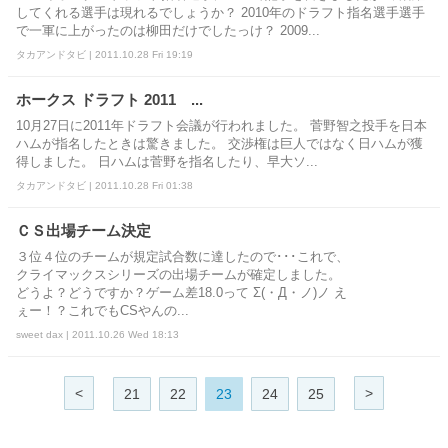
してくれる選手は現れるでしょうか？ 2010年のドラフト指名選手選手
で一軍に上がったのは柳田だけでしたっけ？ 2009...
タカアンドタビ | 2011.10.28 Fri 19:19
ホークス ドラフト 2011 ...
10月27日に2011年ドラフト会議が行われました。 菅野智之投手を日本
ハムが指名したときは驚きました。 交渉権は巨人ではなく日ハムが獲
得しました。 日ハムは菅野を指名したり、早大ソ...
タカアンドタビ | 2011.10.28 Fri 01:38
ＣＳ出場チーム決定
３位４位のチームが規定試合数に達したので･･･これで、
クライマックスシリーズの出場チームが確定しました。
どうよ？どうですか？ゲーム差18.0って Σ(・Д・ノ)ノ え
ぇー！？これでもCSやんの...
sweet dax | 2011.10.26 Wed 18:13
<
>
21
22
23
24
25