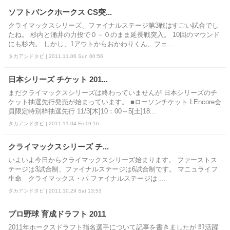
ソフトバンクホークス CS突...
クライマックスシリーズ、ファイナルステージ第3戦はすごい試合でし
たね。 杉内と涌井の力投で０－０のまま延長戦突入。 10回のマウンド
にも杉内。 しかし、1アウトからおかわりくん、フェ...
タカアンドタビ | 2011.11.06 Sun 00:56
日本シリーズ チケット 201...
まだクライマックスシリーズは終わっていませんが 日本シリーズのチ
ケット抽選先行発売が始まっています。 ■ローソンチケット LEncore会
員限定特別枠抽選先行 11/3[木]10：00～5[土]18...
タカアンドタビ | 2011.11.04 Fri 19:16
クライマックスシリーズ チ...
いよいよ今日からクライマックスシリーズ始まります。 ファーストス
テージは3試合制、ファイナルステージは6試合制です。 マニュライフ
生命 クライマックス・パ ファイナルステージは ...
タカアンドタビ | 2011.10.29 Sat 13:53
プロ野球 育成ドラフト 2011
2011年ホークスドラフト指名選手について記事を書きましたが 即活躍