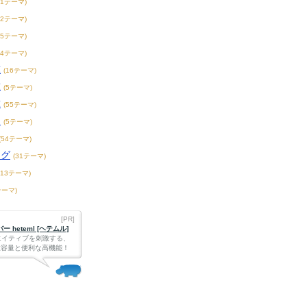
21テーマ)
32テーマ)
55テーマ)
44テーマ)
球
(16テーマ)
球
(5テーマ)
球
(55テーマ)
ー
(5テーマ)
(54テーマ)
ーグ
(31テーマ)
213テーマ)
テーマ)
[PR]
 heteml [ヘテムル]
エイティブを刺激する、
Bの大容量と便利な高機能！