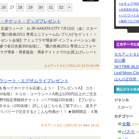
»セキュア(SS
26
27
28
29
30
31
32
>
»JUGEM I
»パスワード
ム・チケット・グッズプレゼント
»無料ブログ
ィーク in JR HAKATA CITY 7月15日（金）スター
"鷹の祭典2011 専用ユニフォーム(レプリカ)"をゲット！！
【プレゼント会場】アミュプラザ博多3F インフォメーション前
参で各日先着300名様に、 "鷹の祭典2011 専用ユニフォー
ュプラザ博多・博多阪急・博多デイトスでのお買上げレシート
タカアンドタ
沢の鷹
タカアンドタビ | 2011.07.15 Fri 01:08
SKYTIME BLO
Leaf Moon Che
はんの正信堂
ラシート・エグザムライプレゼント
食べてホークスを応援しよう！ 【プレゼントA】 コカ・
0名様） ※コカ・コーラシートA席は1200円以上のご注文
野S指定席観戦チケット（ペア50組100名様） 【プレゼン
ジャンル
タオル（100名様） 詳しくはこちらをご覧下さい。 楽天デ
スポーツ
デリバリーで注文するとこんな特典が！！ ★期間限定：４商
カテゴリー
全般
(12
タカアンドタビ | 2011.07.13 Wed 16:13
バスケ
(