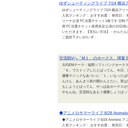
ゆずシューティングライブ 7/24 横浜
ゆずシューティングライブ 7/24 横浜アリーナ
人気ランキング： おすすめ度： 発売日： 発売元
リーナ公演 FC当選チケット1枚です 日時:7月2
席:FC当選チケット座席未定公演の10日
いただきます。【支払い方法】・かんたん決
ご負担下さい)のいず...
交流戦Vへ「M１」のホークス、球宴
JUGEMテーマ：福岡ソフトバンクホーク
「６」でストップしたとばってん、今日、
優勝マジックなあついに「１」いなったば
んけん、あんまり差の開かんとたい。実は
もしようとばってん、やっぱあホークスが
やもんね。交流戦なあもう優勝しょうばって
◆アニメロサマーライブ 8/28 Anime
◆アニメロサマーライブ 8/28 Animelo ア
人気ランキング： おすすめ度： 発売日： 発売元