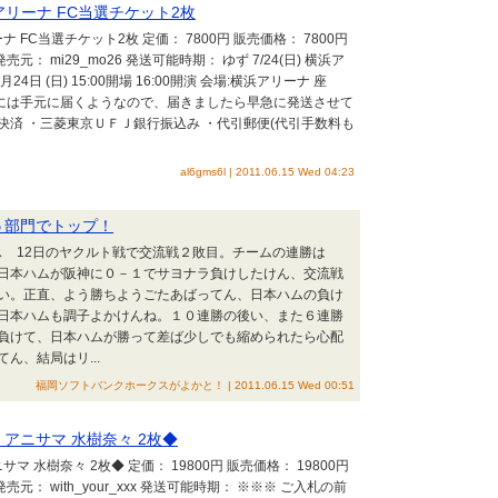
アリーナ FC当選チケット2枚
 FC当選チケット2枚 定価： 7800円 販売価格： 7800円
： mi29_mo26 発送可能時期： ゆず 7/24(日) 横浜ア
4日 (日) 15:00開場 16:00開演 会場:横浜アリーナ 座
前には手元に届くようなので、届きましたら早急に発送させて
済 ・三菱東京ＵＦＪ銀行振込み ・代引郵便(代引手数料も
al6gms6l | 2011.06.15 Wed 04:23
５部門でトップ！
ス 12日のヤクルト戦で交流戦２敗目。チームの連勝は
日本ハムが阪神に０－１でサヨナラ負けしたけん、交流戦
い。正直、よう勝ちようごたあばってん、日本ハムの負け
日本ハムも調子よかけんね。１０連勝の後い、また６連勝
負けて、日本ハムが勝って差ば少しでも縮められたら心配
ん、結局はリ...
福岡ソフトバンクホークスがよかと！ | 2011.06.15 Wed 00:51
lo アニサマ 水樹奈々 2枚◆
ニサマ 水樹奈々 2枚◆ 定価： 19800円 販売価格： 19800円
： with_your_xxx 発送可能時期： ※※※ ご入札の前