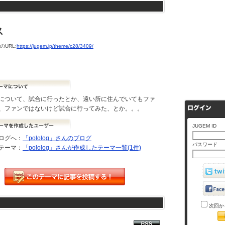
ス
URL:
https://jugem.jp/theme/c28/3409/
について、試合に行ったとか、遠い所に住んでいてもファ
、ファンではないけど試合に行ってみた、とか。。。
JUGEM ID
ログへ：
「pololog」さんのブログ
パスワード
テーマ：
「pololog」さんが作成したテーマ一覧(1件)
次回か