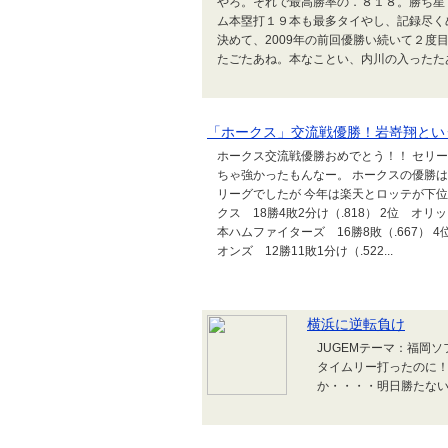
やろ。それで最高勝率の．８１８。勝ち星
ム本塁打１９本も最多タイやし、記録尽く
決めて、2009年の前回優勝い続いて２度
たごたあね。本なことい、内川の入ったたあ大
「ホークス」交流戦優勝！岩嵜翔とい
ホークス交流戦優勝おめでとう！！ セリ
ちゃ強かったもんなー。 ホークスの優勝は
リーグでしたが 今年は楽天とロッテが下位
クス 18勝4敗2分け（.818） 2位 オリ
本ハムファイターズ 16勝8敗（.667） 4
オンズ 12勝11敗1分け（.522...
横浜に逆転負け
JUGEMテーマ：福岡
タイムリー打ったのに！
か・・・・明日勝たな