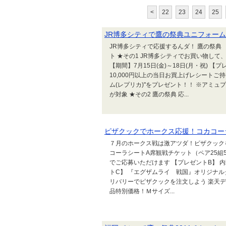
<
22
23
24
25
JR博多シティで鷹の祭典ユニフォー
JR博多シティで応援するんダ！ 鷹の祭典 応援ウ
ト ★その1 JR博多シティでお買い物して、
【期間】7月15日(金)～18日(月・祝) 
10,000円以上の当日お買上げレシートご持
ム(レプリカ)"をプレゼント！！ ※アミ
が対象 ★その2 鷹の祭典 応...
ピザクックでホークス応援！コカコー
７月のホークス戦は激アツダ！ピザクックを
コーラシートA席観戦チケット（ペア25組5
でご応募いただけます 【プレゼントB】 内
トC】 『エグザムライ 戦国』オリジナル
リバリーでピザクックを注文しよう 楽天
品特別価格！Ｍサイズ...