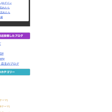
L)ログイン
Dを忘れたら
を忘れたら
作成
ビ
G!!
rry
 店主のブログ
6テーマ)
38テーマ)