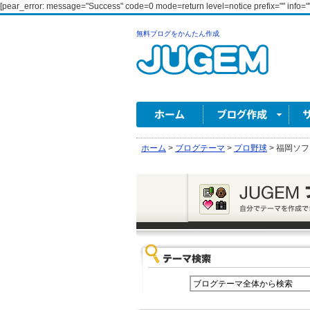
[pear_error: message="Success" code=0 mode=return level=notice prefix="" info=""
無料ブログをかんたん作成
ホーム
>
ブログテーマ
>
プロ野球
>
福岡ソフ