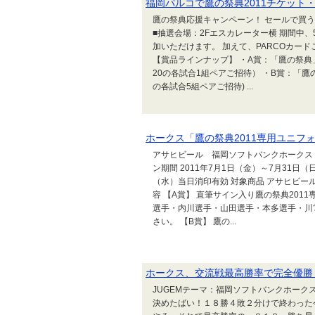
福岡パルコで鷹の祭典2011チケット
鷹の祭典応援キャンペーン！ セールで買うんダ
■抽選会場：2Fエスカレーター横 期間中、5
加いただけます。 加えて、PARCOカー
【賞品ラインナップ】 ・A賞：「鷹の祭典」
20の各試合1組ペアご招待） ・B賞：「鷹の祭
の各試合5組ペアご招待) ...
ホークス「鷹の祭典2011専用ユニフ
アサヒビール 福岡ソフトバンクホークス「
ン期間 2011年7月1日（金）～7月31日（
（水）当日消印有効 対象商品 アサヒビー
容 【A賞】 直筆サイン入り鷹の祭典201
選手・内川選手・山田選手・本多選手・川
さい。 【B賞】 鷹の...
ホークス、交流戦最高勝率で完全優勝
JUGEMテーマ：福岡ソフトバンクホー
決めたばい！１８勝４敗２分けで終わった