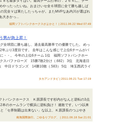
１８も最多タイばい。最高チーム打率の．２６４に、チー
めやったったいね。おまけいセ全６球団に全て勝ち越しば
目の完全Ｖば果たしたっちゃが。またMVPなあ内川が選ばれ
きかっ...
福岡ソフトバンクホークスがよかと！ | 2011.06.22 Wed 07:49
う男が急上昇！
ーグ全球団に勝ち越し、過去最高勝率での優勝でした。 めっ
2年ぶり3度目です。 去年はこんな感じで上位6チームがパ
に・・。 今年の上位6チーム 1位 福岡ソフトバンクホー
ックスバファローズ 15勝7敗2分け（.682） 3位 北海道日
位 中日ドラゴンズ 14勝10敗（.583） 5位 埼玉西武ライ
タカアンドタビ | 2011.06.21 Tue 17:19
ソフトバンクホークス Ｋ原課長です杉内がなんと逆転の3点
2本のホームランで横浜に逆転負け！ 連敗です。いつ以来
いと「セ界制覇は出来ない」な以上、Ｋ原課長のつぶやき
南海国際旅行。ごゆるりブログ、 | 2011.06.18 Sat 21:01