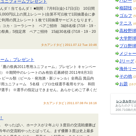
バレー
・ユニフォームプレゼント
(
格闘技
！当てるんダ！ ■期間：7月8日(金)-17日(日) 10日間
(
,000円以上の買上レシート(合算不可)1枚で1回抽選会に参
ゴルフ
(
ドご利用の買上レシート１枚で1回抽選サービスとなります。
テニス
(
コカ・コーラシート ペアご招待 3組6名様 (7/18・19・
高校野
典」S指定席 ペアご招待 15組30名様 (7/18・19・20
大学野
タカアンドタビ | 2011.07.12 Tue 10:46
プロ野
メジャ
ォーム」プレゼント
Jリーグ
鷹の祭典2011専用ユニフォーム」プレゼント キャンペー
海外リ
日） ※期間中のレシートのみ有効 応募締切 2011年8月3日
その他
(
ル ビール類（ビール・発泡酒・新ジャンル）全商品 賞品内
お題
1専用ユニフォーム 5名様 （プロ仕様選手着用モデル 和田
(16
?選手） ※選手の指定はできません。あらかじめご了承くだ
レンタルサーバー
タカアンドタビ | 2011.07.08 Fri 16:16
あなたのクリ
200.71G
！
クス やったばい、ホークスが２年ぶり３度目の交流戦優勝ば
今年の交流戦やったとばってん、まず優勝３度は史上最多